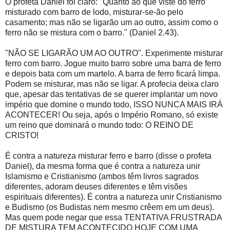
O profeta Daniel foi claro: "Quanto ao que viste do ferro
misturado com barro de lodo, misturar-se-ão pelo
casamento; mas não se ligarão um ao outro, assim como o
ferro não se mistura com o barro." (Daniel 2.43).
"NÃO SE LIGARÃO UM AO OUTRO". Experimente misturar
ferro com barro. Jogue muito barro sobre uma barra de ferro
e depois bata com um martelo. A barra de ferro ficará limpa.
Podem se misturar, mas não se ligar. A profecia deixa claro
que, apesar das tentativas de se querer implantar um novo
império que domine o mundo todo, ISSO NUNCA MAIS IRÁ
ACONTECER! Ou seja, após o Império Romano, só existe
um reino que dominará o mundo todo: O REINO DE
CRISTO!
É contra a natureza misturar ferro e barro (disse o profeta
Daniel), da mesma forma que é contra a natureza unir
Islamismo e Cristianismo (ambos têm livros sagrados
diferentes, adoram deuses diferentes e têm visões
espirituais diferentes). É contra a natureza unir Cristianismo
e Budismo (os Budistas nem mesmo crêem em um deus).
Mas quem pode negar que essa TENTATIVA FRUSTRADA
DE MISTURA TEM ACONTECIDO HOJE COM UMA