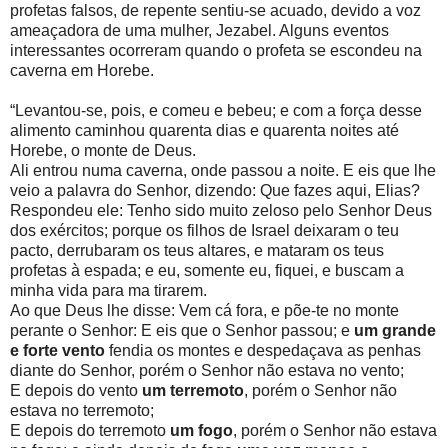
profetas falsos, de repente sentiu-se acuado, devido a voz
ameaçadora de uma mulher, Jezabel. Alguns eventos
interessantes ocorreram quando o profeta se escondeu na
caverna em Horebe.
“Levantou-se, pois, e comeu e bebeu; e com a força desse
alimento caminhou quarenta dias e quarenta noites até
Horebe, o monte de Deus.
Ali entrou numa caverna, onde passou a noite. E eis que lhe
veio a palavra do Senhor, dizendo: Que fazes aqui, Elias?
Respondeu ele: Tenho sido muito zeloso pelo Senhor Deus
dos exércitos; porque os filhos de Israel deixaram o teu
pacto, derrubaram os teus altares, e mataram os teus
profetas à espada; e eu, somente eu, fiquei, e buscam a
minha vida para ma tirarem.
Ao que Deus lhe disse: Vem cá fora, e põe-te no monte
perante o Senhor: E eis que o Senhor passou; e
um grande
e forte vento
fendia os montes e despedaçava as penhas
diante do Senhor, porém o Senhor não estava no vento;
E depois do vento
um terremoto
, porém o Senhor não
estava no terremoto;
E depois do terremoto
um fogo
, porém o Senhor não estava