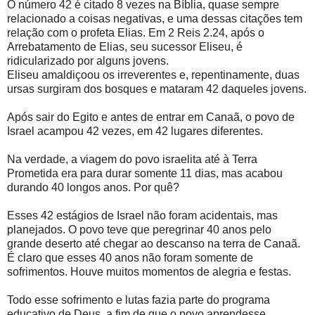
O número 42 é citado 8 vezes na Bíblia, quase sempre
relacionado a coisas negativas, e uma dessas citações tem
relação com o profeta Elias. Em 2 Reis 2.24, após o
Arrebatamento de Elias, seu sucessor Eliseu, é
ridicularizado por alguns jovens.
Eliseu amaldiçoou os irreverentes e, repentinamente, duas
ursas surgiram dos bosques e mataram 42 daqueles jovens.
Após sair do Egito e antes de entrar em Canaã, o povo de
Israel acampou 42 vezes, em 42 lugares diferentes.
Na verdade, a viagem do povo israelita até à Terra
Prometida era para durar somente 11 dias, mas acabou
durando 40 longos anos. Por quê?
Esses 42 estágios de Israel não foram acidentais, mas
planejados. O povo teve que peregrinar 40 anos pelo
grande deserto até chegar ao descanso na terra de Canaã.
É claro que esses 40 anos não foram somente de
sofrimentos. Houve muitos momentos de alegria e festas.
Todo esse sofrimento e lutas fazia parte do programa
educativo de Deus, a fim de que o povo aprendesse