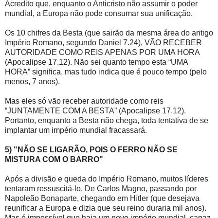
Acredito que, enquanto o Anticristo não assumir o poder
mundial, a Europa não pode consumar sua unificação.
Os 10 chifres da Besta (que sairão da mesma área do antigo
Império Romano, segundo Daniel 7.24), VÃO RECEBER
AUTORIDADE COMO REIS APENAS POR UMA HORA
(Apocalipse 17.12). Não sei quanto tempo esta “UMA
HORA” significa, mas tudo indica que é pouco tempo (pelo
menos, 7 anos).
Mas eles só vão receber autoridade como reis
“JUNTAMENTE COM A BESTA” (Apocalipse 17.12).
Portanto, enquanto a Besta não chega, toda tentativa de se
implantar um império mundial fracassará.
5) "NÃO SE LIGARÃO, POIS O FERRO NÃO SE
MISTURA COM O BARRO"
Após a divisão e queda do Império Romano, muitos líderes
tentaram ressuscitá-lo. De Carlos Magno, passando por
Napoleão Bonaparte, chegando em Hítler (que desejava
reunificar a Europa e dizia que seu reino duraria mil anos).
Mas é impossível que haja um novo império mundial, capaz