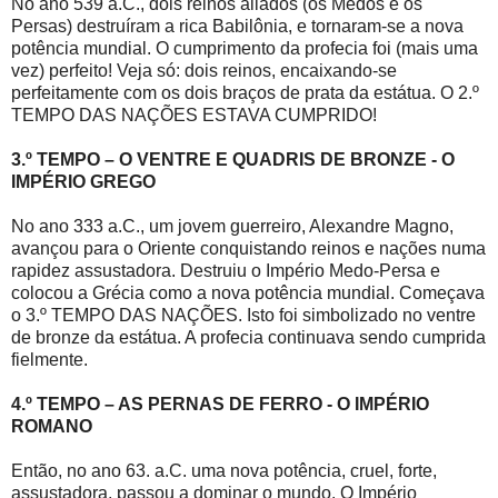
No ano 539 a.C., dois reinos aliados (os Medos e os
Persas) destruíram a rica Babilônia, e tornaram-se a nova
potência mundial. O cumprimento da profecia foi (mais uma
vez) perfeito! Veja só: dois reinos, encaixando-se
perfeitamente com os dois braços de prata da estátua. O 2.º
TEMPO DAS NAÇÕES ESTAVA CUMPRIDO!
3.º TEMPO – O VENTRE E QUADRIS DE BRONZE - O
IMPÉRIO GREGO
No ano 333 a.C., um jovem guerreiro, Alexandre Magno,
avançou para o Oriente conquistando reinos e nações numa
rapidez assustadora. Destruiu o Império Medo-Persa e
colocou a Grécia como a nova potência mundial. Começava
o 3.º TEMPO DAS NAÇÕES. Isto foi simbolizado no ventre
de bronze da estátua. A profecia continuava sendo cumprida
fielmente.
4.º TEMPO – AS PERNAS DE FERRO - O IMPÉRIO
ROMANO
Então, no ano 63. a.C. uma nova potência, cruel, forte,
assustadora, passou a dominar o mundo. O Império