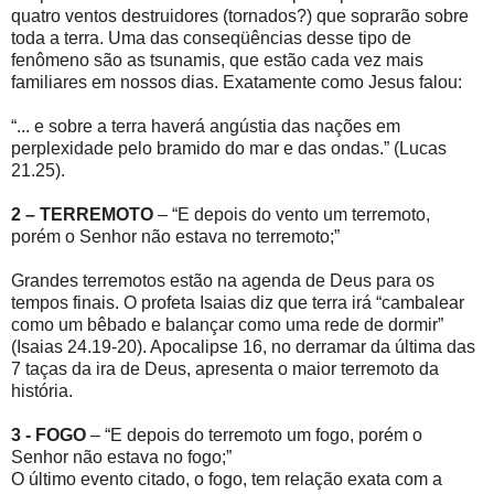
quatro ventos destruidores (tornados?) que soprarão sobre
toda a terra. Uma das conseqüências desse tipo de
fenômeno são as tsunamis, que estão cada vez mais
familiares em nossos dias. Exatamente como Jesus falou:
“... e sobre a terra haverá angústia das nações em
perplexidade pelo bramido do mar e das ondas.” (Lucas
21.25).
2 – TERREMOTO
– “E depois do vento um terremoto,
porém o Senhor não estava no terremoto;”
Grandes terremotos estão na agenda de Deus para os
tempos finais. O profeta Isaias diz que terra irá “cambalear
como um bêbado e balançar como uma rede de dormir”
(Isaias 24.19-20). Apocalipse 16, no derramar da última das
7 taças da ira de Deus, apresenta o maior terremoto da
história.
3 - FOGO
– “E depois do terremoto um fogo, porém o
Senhor não estava no fogo;”
O último evento citado, o fogo, tem relação exata com a