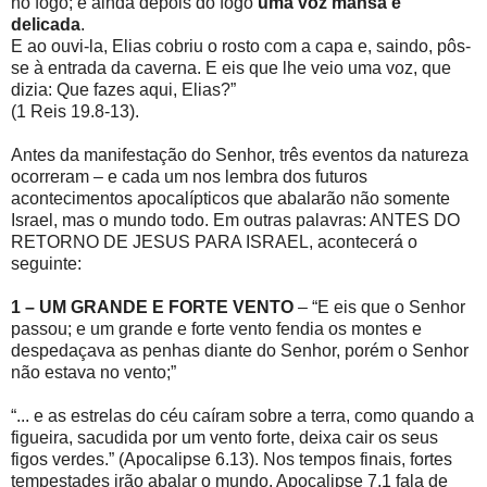
no fogo; e ainda depois do fogo
uma voz mansa e
delicada
.
E ao ouvi-la, Elias cobriu o rosto com a capa e, saindo, pôs-
se à entrada da caverna. E eis que lhe veio uma voz, que
dizia: Que fazes aqui, Elias?”
(1 Reis 19.8-13).
Antes da manifestação do Senhor, três eventos da natureza
ocorreram – e cada um nos lembra dos futuros
acontecimentos apocalípticos que abalarão não somente
Israel, mas o mundo todo. Em outras palavras: ANTES DO
RETORNO DE JESUS PARA ISRAEL, acontecerá o
seguinte:
1 – UM GRANDE E FORTE VENTO
– “E eis que o Senhor
passou; e um grande e forte vento fendia os montes e
despedaçava as penhas diante do Senhor, porém o Senhor
não estava no vento;”
“... e as estrelas do céu caíram sobre a terra, como quando a
figueira, sacudida por um vento forte, deixa cair os seus
figos verdes.” (Apocalipse 6.13). Nos tempos finais, fortes
tempestades irão abalar o mundo. Apocalipse 7.1 fala de