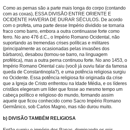
Como as pernas são a parte mais longa do corpo (contando
com as coxas), ESSA DIVISÃO ENTRE ORIENTE E
OCIDENTE HAVERIA DE DURAR SÉCULOS. De acordo
com o profeta, uma parte desse Império dividido se tornaria
fraco como barro, embora a outra continuasse forte como
ferro. No ano 476 d.C., o Império Romano Ocidental, não
suportando as tremendas crises políticas e militares
(principalmente as ocasionadas pelas invasões dos
bárbaros), desabou (tornou-se barro, na linguagem
profética), mas a outra perna continuou forte. No ano 1453, o
Império Romano Oriental caiu (você já ouviu falar da famosa
queda de Constantinopla?), e uma potência religiosa surgiu
no Ocidente. Essa potência religiosa foi originada da crise
que a Igreja de Cristo enfrentou na Idade Média, e os líderes
cristãos elegeram um líder que fosse ao mesmo tempo um
cabeça político e religioso do mundo, formando assim
aquele que ficou conhecido como Sacro Império Romano
Germânico, sob Carlos Magno, mas não durou muito.
b) DIVISÃO TAMBÉM RELIGIOSA
Então surgiu o império dos Papas, dominando os reis