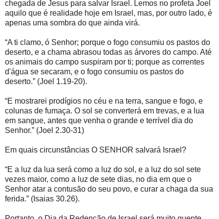
chegada de Jesus para salvar Israel. Lemos no profeta Joel
aquilo que é realidade hoje em Israel, mas, por outro lado, é
apenas uma sombra do que ainda virá.
“A ti clamo, ó Senhor; porque o fogo consumiu os pastos do
deserto, e a chama abrasou todas as árvores do campo. Até
os animais do campo suspiram por ti; porque as correntes
d'água se secaram, e o fogo consumiu os pastos do
deserto.” (Joel 1.19-20).
“E mostrarei prodígios no céu e na terra, sangue e fogo, e
colunas de fumaça. O sol se converterá em trevas, e a lua
em sangue, antes que venha o grande e terrível dia do
Senhor.” (Joel 2.30-31)
Em quais circunstâncias O SENHOR salvará Israel?
“E a luz da lua será como a luz do sol, e a luz do sol sete
vezes maior, como a luz de sete dias, no dia em que o
Senhor atar a contusão do seu povo, e curar a chaga da sua
ferida.” (Isaias 30.26).
Portanto, o Dia da Redenção de Israel será muito quente.