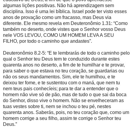
algumas lições positivas. Não há aprendizagem sem
disciplina. Isso é uma lei bíblica. Israel pode ter visto esses
anos de provação como um fracasso, mas Deus via
diferente. Ele mesmo revela em Deuteronômio 1.31: “Como
também no deserto, onde vistes que o Senhor vosso Deus
nele VOS LEVOU, COMO UM HOMEM LEVA A SEU
FILHO, por todo o caminho que andastes”.
Deuteronômio 8.2-5: “E te lembrarás de todo o caminho pelo
qual o Senhor teu Deus tem te conduzido durante estes
quarenta anos no deserto, a fim de te humilhar e te provar,
para saber o que estava no teu coração, se guardarias ou
não os seus mandamentos. Sim, ele te humilhou, e te
deixou ter fome, e te sustentou com o maná, que nem tu
nem teus pais conhecíeis; para te dar a entender que o
homem não vive só de pão, mas de tudo o que sai da boca
do Senhor, disso vive o homem. Não se envelheceram as
tuas vestes sobre ti, nem se inchou o teu pé, nestes
quarenta anos. Saberás, pois, no teu coração que, como um
homem corrige a seu filho, assim te corrige o Senhor teu
Deus.”