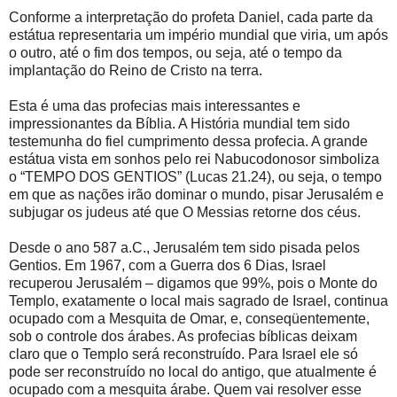
Conforme a interpretação do profeta Daniel, cada parte da
estátua representaria um império mundial que viria, um após
o outro, até o fim dos tempos, ou seja, até o tempo da
implantação do Reino de Cristo na terra.
Esta é uma das profecias mais interessantes e
impressionantes da Bíblia. A História mundial tem sido
testemunha do fiel cumprimento dessa profecia. A grande
estátua vista em sonhos pelo rei Nabucodonosor simboliza
o “TEMPO DOS GENTIOS” (Lucas 21.24), ou seja, o tempo
em que as nações irão dominar o mundo, pisar Jerusalém e
subjugar os judeus até que O Messias retorne dos céus.
Desde o ano 587 a.C., Jerusalém tem sido pisada pelos
Gentios. Em 1967, com a Guerra dos 6 Dias, Israel
recuperou Jerusalém – digamos que 99%, pois o Monte do
Templo, exatamente o local mais sagrado de Israel, continua
ocupado com a Mesquita de Omar, e, conseqüentemente,
sob o controle dos árabes. As profecias bíblicas deixam
claro que o Templo será reconstruído. Para Israel ele só
pode ser reconstruído no local do antigo, que atualmente é
ocupado com a mesquita árabe. Quem vai resolver esse