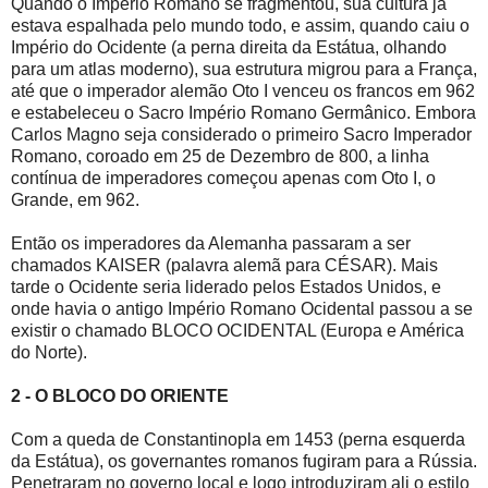
Quando o Império Romano se fragmentou, sua cultura já
estava espalhada pelo mundo todo, e assim, quando caiu o
Império do Ocidente (a perna direita da Estátua, olhando
para um atlas moderno), sua estrutura migrou para a França,
até que o imperador alemão Oto I venceu os francos em 962
e estabeleceu o Sacro Império Romano Germânico. Embora
Carlos Magno seja considerado o primeiro Sacro Imperador
Romano, coroado em 25 de Dezembro de 800, a linha
contínua de imperadores começou apenas com Oto I, o
Grande, em 962.
Então os imperadores da Alemanha passaram a ser
chamados KAISER (palavra alemã para CÉSAR). Mais
tarde o Ocidente seria liderado pelos Estados Unidos, e
onde havia o antigo Império Romano Ocidental passou a se
existir o chamado BLOCO OCIDENTAL (Europa e América
do Norte).
2 - O BLOCO DO ORIENTE
Com a queda de Constantinopla em 1453 (perna esquerda
da Estátua), os governantes romanos fugiram para a Rússia.
Penetraram no governo local e logo introduziram ali o estilo