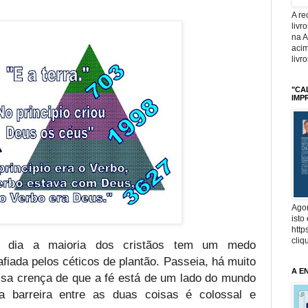
A r
livr
na 
acim
livr
"CA
IMP
Agor
isto
http
cliq
em dia a maioria dos cristãos tem um medo
fiada pelos céticos de plantão. Passeia, há muito
A E
alsa crença de que a fé está de um lado do mundo
a barreira entre as duas coisas é colossal e