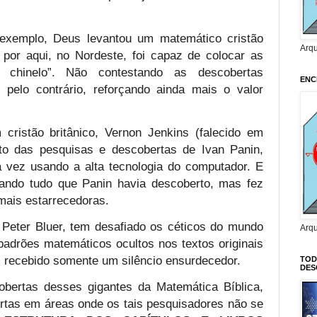
exemplo, Deus levantou um matemático cristão
Arq
por aqui, no Nordeste, foi capaz de colocar as
 chinelo”. Não contestando as descobertas
ENC
pelo contrário, reforçando ainda mais o valor
cristão britânico, Vernon Jenkins (falecido em
to das pesquisas e descobertas de Ivan Panin,
a vez usando a alta tecnologia do computador. E
ando tudo que Panin havia descoberto, mas fez
mais estarrecedoras.
, Peter Bluer, tem desafiado os céticos do mundo
Arq
padrões matemáticos ocultos nos textos originais
m recebido somente um silêncio ensurdecedor.
TOD
DES
bertas desses gigantes da Matemática Bíblica,
ertas em áreas onde os tais pesquisadores não se