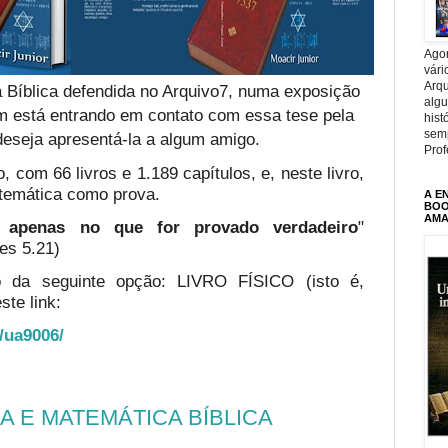
Agor
vári
Arqu
 Bíblica defendida no Arquivo7, numa exposição
alg
em está entrando em contato com essa tese pela
hist
sem
deseja apresentá-la a algum amigo.
Prof
, com 66 livros e 1.189 capítulos, e, neste livro,
temática como prova.
A E
BOOK
AMA
te apenas no que for provado verdadeiro
"
es 5.21)
o da seguinte opção: LIVRO FÍSICO (isto é,
ste link:
o/ua9006/
 E MATEMÁTICA BÍBLICA