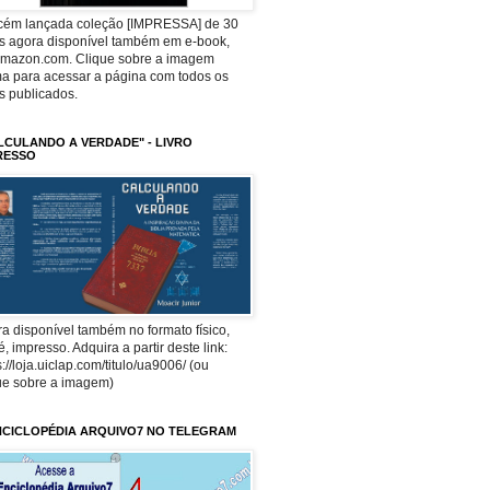
ecém lançada coleção [IMPRESSA] de 30
os agora disponível também em e-book,
Amazon.com. Clique sobre a imagem
a para acessar a página com todos os
os publicados.
LCULANDO A VERDADE" - LIVRO
RESSO
a disponível também no formato físico,
 é, impresso. Adquira a partir deste link:
s://loja.uiclap.com/titulo/ua9006/ (ou
ue sobre a imagem)
NCICLOPÉDIA ARQUIVO7 NO TELEGRAM