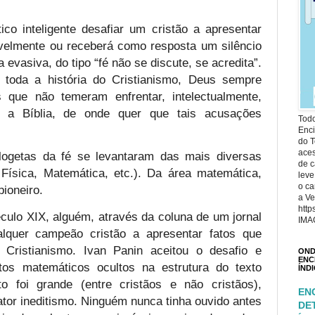
ico inteligente desafiar um cristão a apresentar
vavelmente ou receberá como resposta um silêncio
evasiva, do tipo “fé não se discute, se acredita”.
 toda a história do Cristianismo, Deus sempre
 que não temeram enfrentar, intelectualmente,
a a Bíblia, de onde quer que tais acusações
Todo
Enci
do T
ace
ogetas da fé se levantaram das mais diversas
de c
, Física, Matemática, etc.). Da área matemática,
leve
o ca
pioneiro.
a Ve
http
século XIX, alguém, através da coluna de um jornal
IMA
lquer campeão cristão a apresentar fatos que
Cristianismo. Ivan Panin aceitou o desafio e
OND
ENC
tos matemáticos ocultos na estrutura do texto
ÍND
to foi grande (entre cristãos e não cristãos),
EN
ator ineditismo. Ninguém nunca tinha ouvido antes
DE