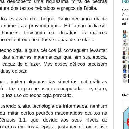
avia descoberto uma riquíssima mina de pedras
ÍND
tura dos textos hebraicos e gregos da Bíblia.
Senh
Arqu
odos estavam em choque, Panin derramou diante
e ce
milh
s numéricas, provando que a Bíblia não podia ser
 homens. Insistindo em desafiar os maiores
não encontrou quem fosse capaz de refutá-lo.
tecnologia, alguns céticos já conseguem levantar
 das simetrias matemáticas que, em sua época,
 capaz de o fazer. Mas esses céticos precisam
duas coisas:
oje, imitem algumas das simetrias matemáticas
só o fazem porque usam o computador – e, claro,
ia fez uso de tecnologia parecida.
ENC
usando a alta tecnologia da informática, nenhum
 ou imitar certos padrões matemáticos ocultos na
Gênesis 1.1, que, devido aos seus níveis de
cobertos em nossa época, justamente com o uso