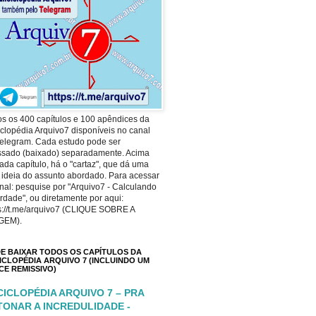
s os 400 capítulos e 100 apêndices da
clopédia Arquivo7 disponíveis no canal
elegram. Cada estudo pode ser
ssado (baixado) separadamente. Acima
ada capítulo, há o "cartaz", que dá uma
 ideia do assunto abordado. Para acessar
nal: pesquise por "Arquivo7 - Calculando
rdade", ou diretamente por aqui:
s://t.me/arquivo7 (CLIQUE SOBRE A
GEM).
E BAIXAR TODOS OS CAPÍTULOS DA
ICLOPÉDIA ARQUIVO 7 (INCLUINDO UM
ICE REMISSIVO)
CICLOPÉDIA ARQUIVO 7 – PRA
TONAR A INCREDULIDADE -