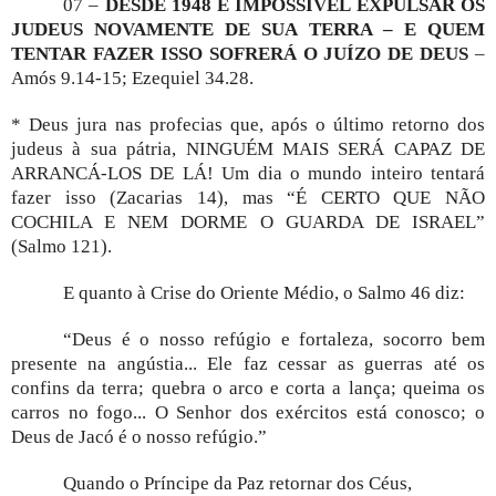
07 –
DESDE 1948 É IMPOSSÍVEL EXPULSAR OS
JUDEUS NOVAMENTE DE SUA TERRA – E QUEM
TENTAR FAZER ISSO SOFRERÁ O JUÍZO DE DEUS
–
Amós 9.14-15; Ezequiel 34.28.
* Deus jura nas profecias que, após o último retorno dos
judeus à sua pátria, NINGUÉM MAIS SERÁ CAPAZ DE
ARRANCÁ-LOS DE LÁ! Um dia o mundo inteiro tentará
fazer isso (Zacarias 14), mas “É CERTO QUE NÃO
COCHILA E NEM DORME O GUARDA DE ISRAEL”
(Salmo 121).
E quanto à Crise do Oriente Médio, o Salmo 46 diz:
“Deus é o nosso refúgio e fortaleza, socorro bem
presente na angústia... Ele faz cessar as guerras até os
confins da terra; quebra o arco e corta a lança; queima os
carros no fogo... O Senhor dos exércitos está conosco; o
Deus de Jacó é o nosso refúgio.”
Quando o Príncipe da Paz retornar dos Céus,