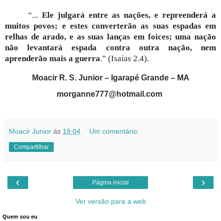
“...
Ele julgará entre as nações, e repreenderá a
muitos povos; e estes converterão as suas espadas em
relhas de arado, e as suas lanças em foices; uma nação
não levantará espada contra outra nação, nem
aprenderão mais a guerra
.” (Isaias 2.4).
Moacir R. S. Junior – Igarapé Grande – MA
morganne777@hotmail.com
Moacir Junior
às
19:04
Um comentário:
Compartilhar
‹
›
Página inicial
Ver versão para a web
Quem sou eu