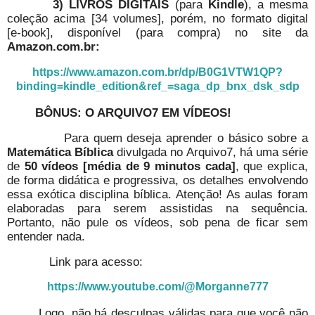
3)
LIVROS DIGITAIS
(para
Kindle
), a mesma
coleção acima [34 volumes], porém, no formato digital
[e-book], disponível (para compra) no site da
Amazon.com.br:
https://www.amazon.com.br/dp/B0G1VTW1QP?
binding=kindle_edition&ref_=saga_dp_bnx_dsk_sdp
BÔNUS: O ARQUIVO7 EM VÍDEOS!
Para quem deseja aprender o básico sobre a
Matemática Bíblica
divulgada no Arquivo7, há uma série
de
50 vídeos [média de 9 minutos cada]
, que explica,
de forma didática e progressiva, os detalhes envolvendo
essa exótica disciplina bíblica. Atenção! As aulas foram
elaboradas para serem assistidas na sequência.
Portanto, não pule os vídeos, sob pena de ficar sem
entender nada.
Link para acesso:
https://www.youtube.com/@Morganne777
Log
o, não há desculpas válidas para que você não