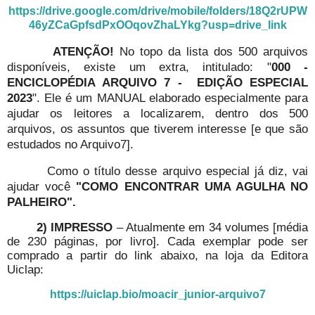
https://drive.google.com/drive/mobile/folders/18Q2rUPW
46yZCaGpfsdPxOOqovZhaLYkg?usp=drive_link
ATENÇÃO!
No topo da lista dos 500 arquivos
disponíveis, existe um extra, intitulado: "
000 -
ENCICLOPÉDIA ARQUIVO 7 - EDIÇÃO ESPECIAL
2023
". Ele é um MANUAL elaborado especialmente para
ajudar os leitores a localizarem, dentro dos 500
arquivos, os assuntos que tiverem interesse [e que são
estudados no Arquivo7].
Como o título desse arquivo especial já diz, vai
ajudar você
"COMO ENCONTRAR UMA AGULHA NO
PALHEIRO".
2) IMPRESSO
– Atualmente em 34 volumes [média
de 230 páginas, por livro]. Cada exemplar pode ser
comprado a partir do link abaixo, na loja da Editora
Uiclap:
https://uiclap.bio/moacir_junior-arquivo7