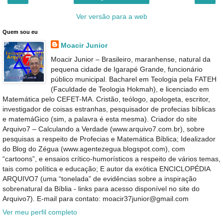
Ver versão para a web
Quem sou eu
Moacir Junior
Moacir Junior – Brasileiro, maranhense, natural da
pequena cidade de Igarapé Grande, funcionário
público municipal. Bacharel em Teologia pela FATEH
(Faculdade de Teologia Hokmah), e licenciado em
Matemática pelo CEFET-MA. Cristão, teólogo, apologeta, escritor,
investigador de coisas estranhas, pesquisador de profecias bíblicas
e matemáGico (sim, a palavra é esta mesma). Criador do site
Arquivo7 – Calculando a Verdade (www.arquivo7.com.br), sobre
pesquisas a respeito de Profecias e Matemática Bíblica; Idealizador
do Blog do Zégua (www.agentezegua.blogspot.com), com
“cartoons”, e ensaios crítico-humorísticos a respeito de vários temas,
tais como política e educação; E autor da exótica ENCICLOPÉDIA
ARQUIVO7 (uma “tonelada” de evidências sobre a inspiração
sobrenatural da Bíblia - links para acesso disponível no site do
Arquivo7). E-mail para contato: moacir37junior@gmail.com
Ver meu perfil completo