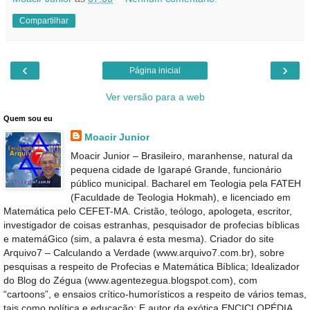
Compartilhar
‹
›
Página inicial
Ver versão para a web
Quem sou eu
Moacir Junior
Moacir Junior – Brasileiro, maranhense, natural da
pequena cidade de Igarapé Grande, funcionário
público municipal. Bacharel em Teologia pela FATEH
(Faculdade de Teologia Hokmah), e licenciado em
Matemática pelo CEFET-MA. Cristão, teólogo, apologeta, escritor,
investigador de coisas estranhas, pesquisador de profecias bíblicas
e matemáGico (sim, a palavra é esta mesma). Criador do site
Arquivo7 – Calculando a Verdade (www.arquivo7.com.br), sobre
pesquisas a respeito de Profecias e Matemática Bíblica; Idealizador
do Blog do Zégua (www.agentezegua.blogspot.com), com
“cartoons”, e ensaios crítico-humorísticos a respeito de vários temas,
tais como política e educação; E autor da exótica ENCICLOPÉDIA