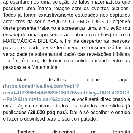
apresentaremos uma seleção de fatos matemáticos que
possuem uma íntima relação com os eventos bíblicos.
Todos já foram exaustivamente estudados nos capítulos
anteriores da série ARQUIVO 7 EM SLIDES. O objetivo
deste presente trabalho é apresentar uma simulação (ou
ensaio) de uma apresentação pública (ou show) sobre a
MATEMÁGICA BÍBLICA, a fim de despertar as pessoas
para a realidade desse fenômeno, e conscientizá-las da
veracidade (e sobrenaturalidade) das revelações bíblicas
– além, é claro, de firmar uma sólida amizade entre as
pessoas e a Matemática.
Mais detalhes, clique aqui:
(
https://onedrive.live.com/redir?
resid=D2396F04AB689FC6!976&authkey=!AOfsD2XO3
--PsiA&ithint=folder%2cpps
) e você será direcionado a
uma página contendo todos os estudos em slides já
publicados (
29.000 páginas
). Daí é só escolher o estudo
e fazer o download para o seu computador.
Também disponível no formato