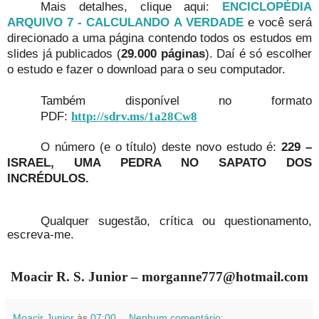
Mais detalhes, clique aqui:
ENCICLOPÉDIA
ARQUIVO 7 - CALCULANDO A VERDADE
e você será
direcionado a uma página contendo todos os estudos em
slides já publicados (
29.000 páginas
). Daí é só escolher
o estudo e fazer o download para o seu computador.
Também disponível no formato
PDF:
http://sdrv.ms/1a28Cw8
O número (e o título) deste novo estudo é:
229 –
ISRAEL, UMA PEDRA NO SAPATO DOS
INCRÉDULOS.
Qualquer sugestão, crítica ou questionamento,
escreva-me.
Moacir R. S. Junior – morganne777@hotmail.com
Moacir Junior
às
07:00
Nenhum comentário: