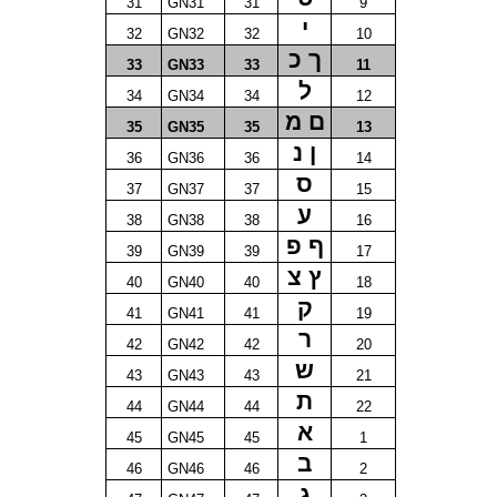
31
GN31
31
9
י
32
GN32
32
10
ך כ
33
GN33
33
11
ל
34
GN34
34
12
ם מ
35
GN35
35
13
ן נ
36
GN36
36
14
ס
37
GN37
37
15
ע
38
GN38
38
16
ף פ
39
GN39
39
17
ץ צ
40
GN40
40
18
ק
41
GN41
41
19
ר
42
GN42
42
20
ש
43
GN43
43
21
ת
44
GN44
44
22
א
45
GN45
45
1
ב
46
GN46
46
2
ג