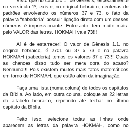
Visto que no capítulo 1º de Gênesis, especialmente
no versículo 1º, existe, no original hebraico, centenas de
padrões envolvendo os números 37 e 73, o fato da
palavra “sabedoria” possuir ligação direta com um desses
números é impressionante. Entretanto, tem muito mais:
pelo VALOR das letras, HOKMAH vale
73
!!!
Aí é de estarrecer! O valor de Gênesis 1.1, no
original hebraico, é 2701 ou 37 x 73 e na palavra
HOKMAH (sabedoria) temos os valores 37 e 73!!! Quais
as chances disso tudo ser mera obra do acaso?
Nenhuma!!! Pois existem muitos mais fatos matemáticos
em torno de HOKMAH, que estão além da imaginação.
Faça uma lista (numa coluna) de todos os capítulos
da Bíblia. Ao lado, em outra coluna, coloque as 22 letras
do alfabeto hebraico, repetindo até fechar no último
capítulo da Bíblia.
Feito isso, selecione todas as linhas onde
aparecem as letras da palavra HOKMAH, como no