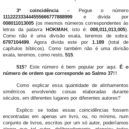
3ª coincidência
– Pegue o número
111222333444555666777888999
e divida por
008011013005
(os mesmos números correspondentes às
letras da palavra
HOKMAH
, isto é:
008,011,013,005
).
Como não é uma divisão exata, teremos de sobra:
6797104499
. Agora divida este por
1.189
(total de
capítulos bíblicos). Como também não é uma divisão
exata, teremos, como resto,
515
.
515
? Este número é bem popular por aqui.
É o
número de ordem que corresponde ao Salmo 37
!!!
Como explicar essa quantidade de alinhamentos
simétricos envolvendo coisas elaboradas durante
séculos, em diferentes lugares por diferentes autores?
Explico: se todas essas coincidências fossem
encontradas em apenas um livro, ou, no mínimo, num
conjunto de livros, escritos por um só autor, poderíamos
alegar que tal autor, deliberadamente, planejou todas