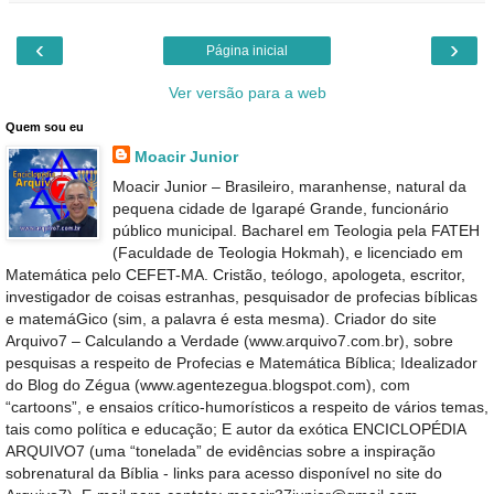
‹
›
Página inicial
Ver versão para a web
Quem sou eu
Moacir Junior
Moacir Junior – Brasileiro, maranhense, natural da
pequena cidade de Igarapé Grande, funcionário
público municipal. Bacharel em Teologia pela FATEH
(Faculdade de Teologia Hokmah), e licenciado em
Matemática pelo CEFET-MA. Cristão, teólogo, apologeta, escritor,
investigador de coisas estranhas, pesquisador de profecias bíblicas
e matemáGico (sim, a palavra é esta mesma). Criador do site
Arquivo7 – Calculando a Verdade (www.arquivo7.com.br), sobre
pesquisas a respeito de Profecias e Matemática Bíblica; Idealizador
do Blog do Zégua (www.agentezegua.blogspot.com), com
“cartoons”, e ensaios crítico-humorísticos a respeito de vários temas,
tais como política e educação; E autor da exótica ENCICLOPÉDIA
ARQUIVO7 (uma “tonelada” de evidências sobre a inspiração
sobrenatural da Bíblia - links para acesso disponível no site do