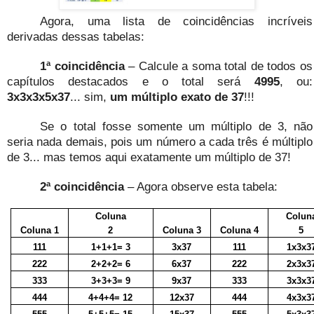
Agora, uma lista de coincidências incríveis
derivadas dessas tabelas:
1ª coincidência
– Calcule a soma total de todos os
capítulos destacados e o total será
4995
, ou:
3x3x3x5x37
... sim,
um múltiplo exato de 37
!!!
Se o total fosse somente um múltiplo de 3, não
seria nada demais, pois um número a cada três é múltiplo
de 3... mas temos aqui exatamente um múltiplo de 37!
2ª coincidência
– Agora observe esta tabela:
Coluna
Colun
Coluna 1
2
Coluna 3
Coluna 4
5
111
1+1+1= 3
3x37
111
1x3x3
222
2+2+2= 6
6x37
222
2x3x3
333
3+3+3= 9
9x37
333
3x3x3
444
4+4+4= 12
12x37
444
4x3x3