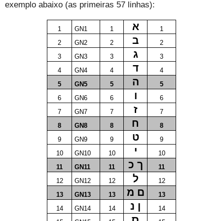
exemplo abaixo (as primeiras 57 linhas):
א
1
GN1
1
1
ב
2
GN2
2
2
ג
3
GN3
3
3
ד
4
GN4
4
4
ה
5
GN5
5
5
ו
6
GN6
6
6
ז
7
GN7
7
7
ח
8
GN8
8
8
ט
9
GN9
9
9
י
10
GN10
10
10
ך כ
11
GN11
11
11
ל
12
GN12
12
12
ם מ
13
GN13
13
13
ן נ
14
GN14
14
14
ס