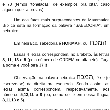
e 73 (temos “toneladas” de exemplos pra citar, caso
alguém queira provas).
Um dos fatos mais surpreendentes da Matemática
Bíblica está na formação da palavra “SABEDORIA”, em
hebraico.
המכח
Em hebraico, sabedoria é
HOKMAH
, ou:
Essas 4 letras correspondem, no alfabeto, às letras
8, 11, 13 e 5
(pelo número de ORDEM no alfabeto). Faça
a soma e você terá
37
!!!
המכח
Observação: na palavra hebraica
, lê-se (e
escreve-se) da direita pra esquerda. Sendo assim, as
letras acima correspondem, respectivamente, aos
números
5,13,11 e 8
(ou, como se lê em nossa língua,
8,11,13 e 5
).