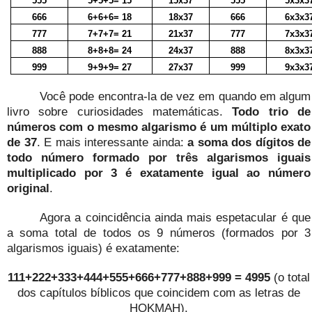
555
5+5+5= 15
15x37
555
5x3x3
666
6+6+6= 18
18x37
666
6x3x3
777
7+7+7= 21
21x37
777
7x3x3
888
8+8+8= 24
24x37
888
8x3x3
999
9+9+9= 27
27x37
999
9x3x3
Você pode encontra-la de vez em quando em algum
livro sobre curiosidades matemáticas.
Todo trio de
números com o mesmo algarismo é um múltiplo exato
de 37
. E mais interessante ainda:
a soma dos dígitos de
todo número formado por três algarismos iguais
multiplicado por 3 é exatamente igual ao número
original
.
Agora a coincidência ainda mais espetacular é que
a soma total de todos os 9 números (formados por 3
algarismos iguais) é exatamente:
111+222+333+444+555+666+777+888+999 = 4995
(o total
dos capítulos bíblicos que coincidem com as letras de
HOKMAH).