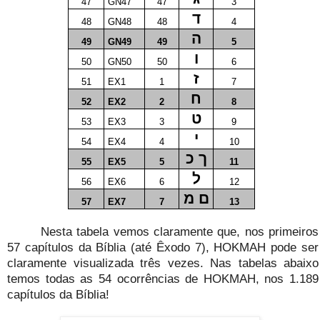
47
GN47
47
3
ד
48
GN48
48
4
ה
49
GN49
49
5
ו
50
GN50
50
6
ז
51
EX1
1
7
ח
52
EX2
2
8
ט
53
EX3
3
9
י
54
EX4
4
10
ך כ
55
EX5
5
11
ל
56
EX6
6
12
ם מ
57
EX7
7
13
Nesta tabela vemos claramente que, nos primeiros
57 capítulos da Bíblia (até Êxodo 7), HOKMAH pode ser
claramente visualizada três vezes. Nas tabelas abaixo
temos todas as 54 ocorrências de HOKMAH, nos 1.189
capítulos da Bíblia!