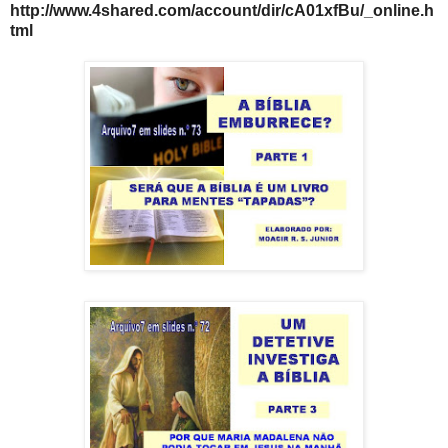
http://www.4shared.com/account/dir/cA01xfBu/_online.h
tml