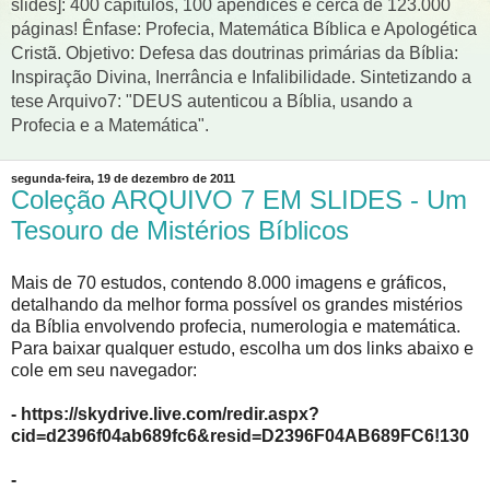
slides]: 400 capítulos, 100 apêndices e cerca de 123.000
páginas! Ênfase: Profecia, Matemática Bíblica e Apologética
Cristã. Objetivo: Defesa das doutrinas primárias da Bíblia:
Inspiração Divina, Inerrância e Infalibilidade. Sintetizando a
tese Arquivo7: "DEUS autenticou a Bíblia, usando a
Profecia e a Matemática".
segunda-feira, 19 de dezembro de 2011
Coleção ARQUIVO 7 EM SLIDES - Um
Tesouro de Mistérios Bíblicos
Mais de 70 estudos, contendo 8.000 imagens e gráficos,
detalhando da melhor forma possível os grandes mistérios
da Bíblia envolvendo profecia, numerologia e matemática.
Para baixar qualquer estudo, escolha um dos links abaixo e
cole em seu navegador:
- https://skydrive.live.com/redir.aspx?
cid=d2396f04ab689fc6&resid=D2396F04AB689FC6!130
-