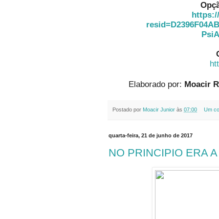
Opçã
https:/
resid=D2396F04AB
PsiA
ht
Elaborado por:
Moacir R
Postado por
Moacir Junior
às
07:00
Um co
quarta-feira, 21 de junho de 2017
NO PRINCIPIO ERA A 