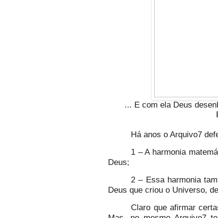
... E com ela Deus desen
Há anos o Arquivo7 def
1 – A harmonia matemát
Deus;
2 – Essa harmonia tam
Deus que criou o Universo, dev
Claro que afirmar cert
Mas, no mesmo Arquivo7 te