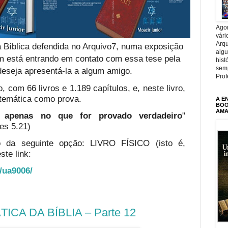
Agor
vári
Arqu
 Bíblica defendida no Arquivo7, numa exposição
alg
em está entrando em contato com essa tese pela
hist
sem
deseja apresentá-la a algum amigo.
Prof
, com 66 livros e 1.189 capítulos, e, neste livro,
temática como prova.
A E
BOOK
AMA
te apenas no que for provado verdadeiro
"
es 5.21)
o da seguinte opção: LIVRO FÍSICO (isto é,
ste link:
o/ua9006/
CA DA BÍBLIA – Parte 12