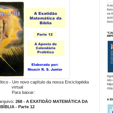
A r
livr
na 
acim
livr
"CA
IMP
Agor
isto
ético - Um novo capítulo da nossa Enciclopédia
http
virtual
cliq
Para baixar:
A E
arquivo:
268 - A EXATIDÃO MATEMÁTICA DA
BÍBLIA - Parte 12