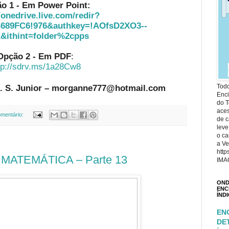
o 1 - Em Power Point:
/onedrive.live.com/redir?
689FC6!976&authkey=!AOfsD2XO3--
&ithint=folder%2cpps
Opção 2 - Em PDF
:
tp://sdrv.ms/1a28Cw8
. S. Junior – morganne777@hotmail.com
Todo
Enci
do T
ace
mentário:
de c
leve
o ca
a Ve
http
MATEMÁTICA – Parte 13
IMA
OND
ENC
ÍND
EN
DE