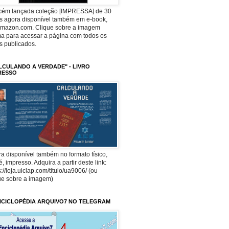
ecém lançada coleção [IMPRESSA] de 30
os agora disponível também em e-book,
Amazon.com. Clique sobre a imagem
a para acessar a página com todos os
os publicados.
LCULANDO A VERDADE" - LIVRO
RESSO
a disponível também no formato físico,
 é, impresso. Adquira a partir deste link:
s://loja.uiclap.com/titulo/ua9006/ (ou
ue sobre a imagem)
NCICLOPÉDIA ARQUIVO7 NO TELEGRAM