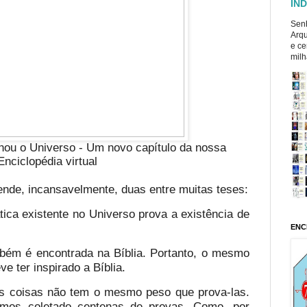
ÍND
Senh
Arqu
e ce
milh
hou o Universo - Um novo capítulo da nossa
Enciclopédia virtual
ende, incansavelmente, duas entre muitas teses:
ica existente no Universo prova a existência de
ENC
bém é encontrada na Bíblia. Portanto, o mesmo
e ter inspirado a Bíblia.
as coisas não tem o mesmo peso que prova-las.
mos coletado centenas de provas. Como, por