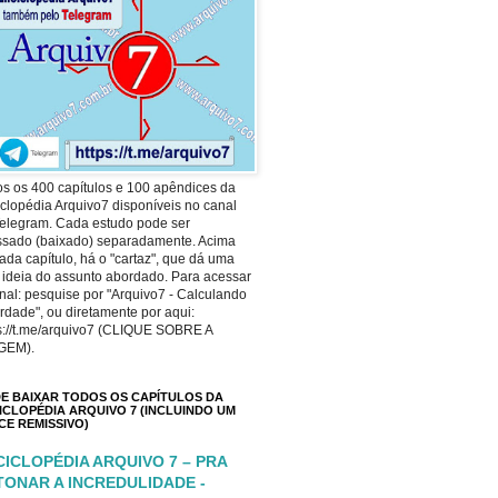
s os 400 capítulos e 100 apêndices da
clopédia Arquivo7 disponíveis no canal
elegram. Cada estudo pode ser
ssado (baixado) separadamente. Acima
ada capítulo, há o "cartaz", que dá uma
 ideia do assunto abordado. Para acessar
nal: pesquise por "Arquivo7 - Calculando
rdade", ou diretamente por aqui:
s://t.me/arquivo7 (CLIQUE SOBRE A
GEM).
E BAIXAR TODOS OS CAPÍTULOS DA
ICLOPÉDIA ARQUIVO 7 (INCLUINDO UM
ICE REMISSIVO)
CICLOPÉDIA ARQUIVO 7 – PRA
TONAR A INCREDULIDADE -