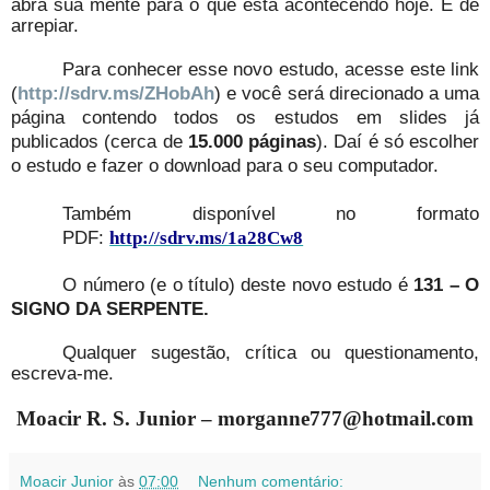
abra sua mente para o que está acontecendo hoje. É de
arrepiar.
Para conhecer esse novo estudo, acesse este link
(
http://sdrv.ms/ZHobAh
) e você será direcionado a uma
página contendo todos os estudos em slides já
publicados (cerca de
15.000 páginas
). Daí é só escolher
o estudo e fazer o download para o seu computador.
Também disponível no formato
PDF:
http://sdrv.ms/1a28Cw8
O número (e o título) deste novo estudo é
131 – O
SIGNO DA SERPENTE.
Qualquer sugestão, crítica ou questionamento,
escreva-me.
Moacir R. S. Junior – morganne777@hotmail.com
Moacir Junior
às
07:00
Nenhum comentário: