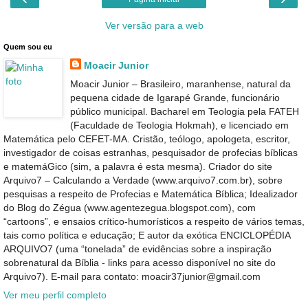
Ver versão para a web
Quem sou eu
Moacir Junior
Moacir Junior – Brasileiro, maranhense, natural da
pequena cidade de Igarapé Grande, funcionário
público municipal. Bacharel em Teologia pela FATEH
(Faculdade de Teologia Hokmah), e licenciado em
Matemática pelo CEFET-MA. Cristão, teólogo, apologeta, escritor,
investigador de coisas estranhas, pesquisador de profecias bíblicas
e matemáGico (sim, a palavra é esta mesma). Criador do site
Arquivo7 – Calculando a Verdade (www.arquivo7.com.br), sobre
pesquisas a respeito de Profecias e Matemática Bíblica; Idealizador
do Blog do Zégua (www.agentezegua.blogspot.com), com
“cartoons”, e ensaios crítico-humorísticos a respeito de vários temas,
tais como política e educação; E autor da exótica ENCICLOPÉDIA
ARQUIVO7 (uma “tonelada” de evidências sobre a inspiração
sobrenatural da Bíblia - links para acesso disponível no site do
Arquivo7). E-mail para contato: moacir37junior@gmail.com
Ver meu perfil completo