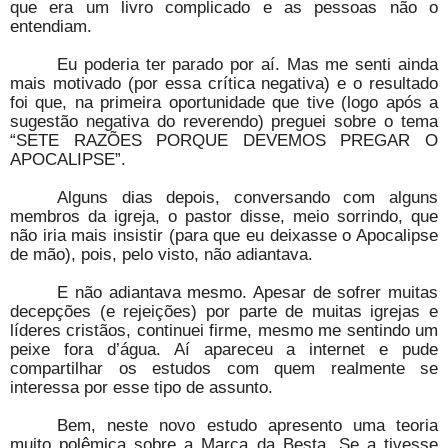
que era um livro complicado e as pessoas não o
entendiam.
Eu poderia ter parado por aí. Mas me senti ainda
mais motivado (por essa crítica negativa) e o resultado
foi que, na primeira oportunidade que tive (logo após a
sugestão negativa do reverendo) preguei sobre o tema
“SETE RAZÕES PORQUE DEVEMOS PREGAR O
APOCALIPSE”.
Alguns dias depois, conversando com alguns
membros da igreja, o pastor disse, meio sorrindo, que
não iria mais insistir (para que eu deixasse o Apocalipse
de mão), pois, pelo visto, não adiantava.
E não adiantava mesmo. Apesar de sofrer muitas
decepções (e rejeições) por parte de muitas igrejas e
líderes cristãos, continuei firme, mesmo me sentindo um
peixe fora d’água. Aí apareceu a internet e pude
compartilhar os estudos com quem realmente se
interessa por esse tipo de assunto.
Bem, neste novo estudo apresento uma teoria
muito polêmica sobre a Marca da Besta. Se a tivesse