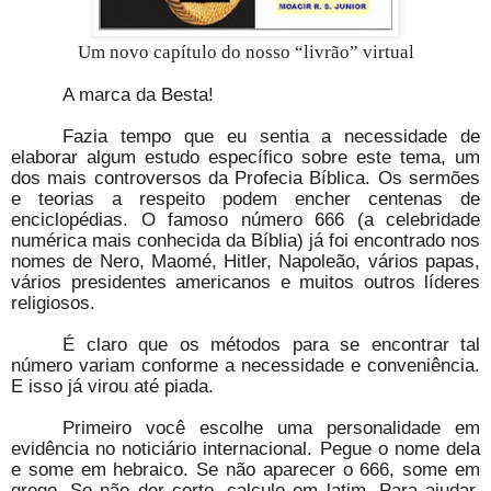
Um novo capítulo do nosso “livrão” virtual
A marca da Besta!
Fazia tempo que eu sentia a necessidade de
elaborar algum estudo específico sobre este tema, um
dos mais controversos da Profecia Bíblica. Os sermões
e teorias a respeito podem encher centenas de
enciclopédias. O famoso número 666 (a celebridade
numérica mais conhecida da Bíblia) já foi encontrado nos
nomes de Nero, Maomé, Hitler, Napoleão, vários papas,
vários presidentes americanos e muitos outros líderes
religiosos.
É claro que os métodos para se encontrar tal
número variam conforme a necessidade e conveniência.
E isso já virou até piada.
Primeiro você escolhe uma personalidade em
evidência no noticiário internacional. Pegue o nome dela
e some em hebraico. Se não aparecer o 666, some em
grego. Se não der certo, calcule em latim. Para ajudar,