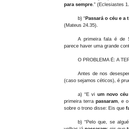
para sempre
.” (Eclesiastes 1.
b) “
Passará o céu e a t
(Mateus 24.35).
A primeira fala é de
parece haver uma grande cont
O PROBLEMA É: A TE
Antes de nos desesper
(caso sejamos céticos), é pru
a) “E vi
um novo céu 
primeira terra
passaram
, e 
sobre o trono disse: Eis que
f
b) “Pelo que, se algu
velhas já
passaram
; eis que