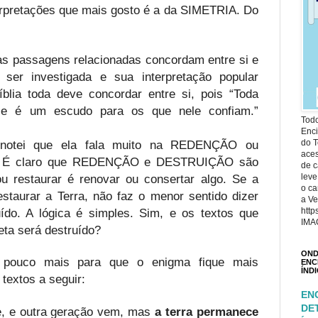
rpretações que mais gosto é a da SIMETRIA. Do
s passagens relacionadas concordam entre si e
ser investigada e sua interpretação popular
íblia toda deve concordar entre si, pois “Toda
le é um escudo para os que nele confiam.”
Todo
Enci
 notei que ela fala muito na REDENÇÃO ou
do T
ace
 É claro que REDENÇÃO e DESTRUIÇÃO são
de c
ou restaurar é renovar ou consertar algo. Se a
leve
o ca
estaurar a Terra, não faz o menor sentido dizer
a Ve
uído. A lógica é simples. Sim, e os textos que
http
IMA
ta será destruído?
OND
pouco mais para que o enigma fique mais
ENC
ÍND
textos a seguir:
EN
DE
e, e outra geração vem, mas
a terra permanece