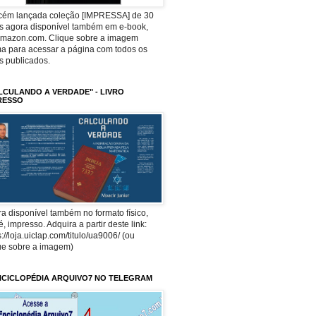
ecém lançada coleção [IMPRESSA] de 30
os agora disponível também em e-book,
Amazon.com. Clique sobre a imagem
a para acessar a página com todos os
os publicados.
LCULANDO A VERDADE" - LIVRO
RESSO
a disponível também no formato físico,
 é, impresso. Adquira a partir deste link:
s://loja.uiclap.com/titulo/ua9006/ (ou
ue sobre a imagem)
NCICLOPÉDIA ARQUIVO7 NO TELEGRAM