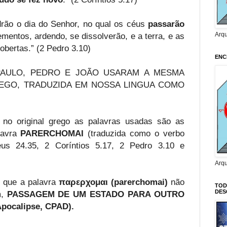
adrão o dia do Senhor, no qual os céus
passarão
Arq
mentos, ardendo, se dissolverão, e a terra, e as
obertas.” (2 Pedro 3.10)
ENC
PAULO, PEDRO E JOÃO USARAM A MESMA
REGO, TRADUZIDA
EM NOSSA LINGUA COMO
 no original grego as palavras usadas são as
lavra
PARERCHOMAI
(traduzida como o verbo
us 24.35, 2 Coríntios 5.17, 2 Pedro 3.10 e
Arq
 que a palavra
παρερχομαι (parerchomai)
não
TOD
DES
m,
PASSAGEM DE UM ESTADO PARA OUTRO
 Apocalipse, CPAD).