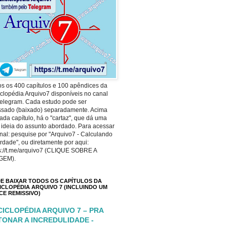
s os 400 capítulos e 100 apêndices da
clopédia Arquivo7 disponíveis no canal
elegram. Cada estudo pode ser
ssado (baixado) separadamente. Acima
ada capítulo, há o "cartaz", que dá uma
 ideia do assunto abordado. Para acessar
nal: pesquise por "Arquivo7 - Calculando
rdade", ou diretamente por aqui:
s://t.me/arquivo7 (CLIQUE SOBRE A
GEM).
E BAIXAR TODOS OS CAPÍTULOS DA
ICLOPÉDIA ARQUIVO 7 (INCLUINDO UM
ICE REMISSIVO)
CICLOPÉDIA ARQUIVO 7 – PRA
TONAR A INCREDULIDADE -