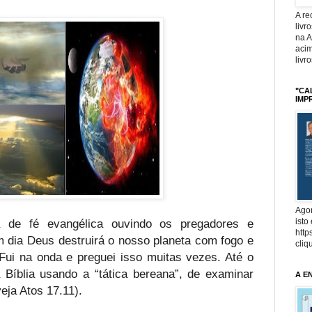
A r
livr
na 
acim
livr
"CA
IMP
Agor
 de fé evangélica ouvindo os pregadores e
isto
http
 dia Deus destruirá o nosso planeta com fogo e
cliq
Fui na onda e preguei isso muitas vezes. Até o
 Bíblia usando a “tática bereana”, de examinar
A E
eja Atos 17.11).