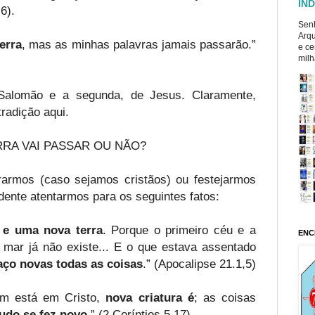
ÍND
6).
Senh
Arqu
erra
, mas as minhas palavras jamais passarão.”
e ce
milh
 Salomão e a segunda, de Jesus. Claramente,
radição aqui.
RRA VAI PASSAR OU NÃO?
armos (caso sejamos cristãos) ou festejarmos
dente atentarmos para os seguintes fatos:
e uma nova terra
. Porque o primeiro céu e a
ENC
o mar já não existe... E o que estava assentado
aço novas todas as coisas
.” (Apocalipse 21.1,5)
ém está em Cristo,
nova criatura é
; as coisas
tudo se fez novo
.” (2 Coríntios 5.17)