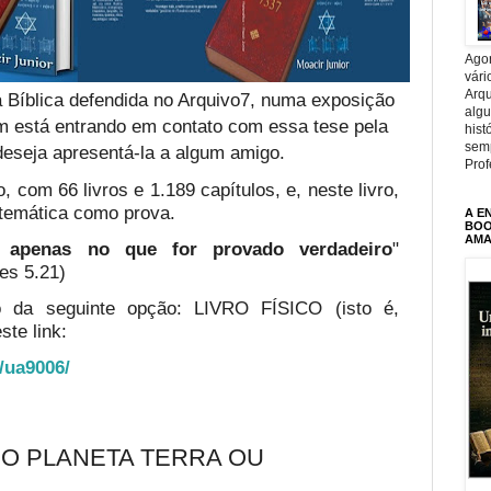
Agor
vári
Arqu
 Bíblica defendida no Arquivo7, numa exposição
alg
em está entrando em contato com essa tese pela
hist
sem
deseja apresentá-la a algum amigo.
Prof
, com 66 livros e 1.189 capítulos, e, neste livro,
temática como prova.
A E
BOOK
AMA
te apenas no que for provado verdadeiro
"
es 5.21)
o da seguinte opção: LIVRO FÍSICO (isto é,
ste link:
o/ua9006/
 O PLANETA TERRA OU