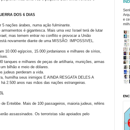
ÍND
Senh
GUERRA DOS 6 DIAS
Arqu
e ce
milh
por 5 nações árabes, numa ação fulminante.
armamentos é gigantesca. Mais uma vez Israel terá de lutar
ael, mas temem entrar no conflito e provocar a União
ael está novamente diante de uma MISSÃO: IMPOSSIVEL.
m 10.000 egípcios, 15.000 jordanianos e milhares de sírios,
íses.
0 tanques e milhares de peças de artilharia, munições, armas
 um bilhão e meio de dólares.
s judeus perderam a vida.
erra, humilha seus inimigos E AINDA RESGATA DELES A
 2.500 anos nas mãos das nações estrangeiras.
EL
ENC
o de Entebbe. Mais de 100 passageiros, maioria judeus, reféns
serão assassinados. Os terroristas são apoiados pelo