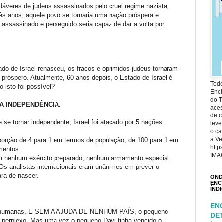
áveres de judeus assassinados pelo cruel regime nazista,
rês anos, aquele povo se tornaria uma nação próspera e
assassinado e perseguido seria capaz de dar a volta por
do de Israel renasceu, os fracos e oprimidos judeus tornaram-
 e próspero. Atualmente, 60 anos depois, o Estado de Israel é
Todo
isto foi possível?
Enci
do T
LA INDEPENDÊNCIA.
ace
de c
se tornar independente, Israel foi atacado por 5 nações
leve
o ca
a Ve
orção de 4 para 1 em termos de população, de 100 para 1 em
http
mentos.
IMA
m nenhum exército preparado, nenhum armamento especial...
Os analistas internacionais eram unânimes em prever o
ra de nascer.
OND
ENC
ÍND
EN
es humanas, E SEM A AJUDA DE NENHUM PAÍS, o pequeno
DE
u perplexo. Mas uma vez o pequeno Davi tinha vencido o