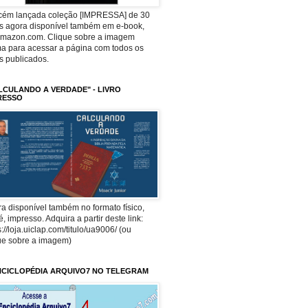
ecém lançada coleção [IMPRESSA] de 30
os agora disponível também em e-book,
Amazon.com. Clique sobre a imagem
a para acessar a página com todos os
os publicados.
LCULANDO A VERDADE" - LIVRO
RESSO
a disponível também no formato físico,
 é, impresso. Adquira a partir deste link:
s://loja.uiclap.com/titulo/ua9006/ (ou
ue sobre a imagem)
NCICLOPÉDIA ARQUIVO7 NO TELEGRAM