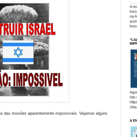
A r
livr
na 
acim
livr
"CA
IMP
Agor
isto
http
cliq
te das missões aparentemente impossíveis. Vejamos alguns
A E