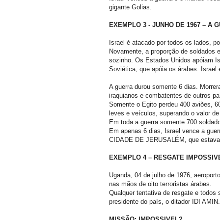
gigante Golias.
EXEMPLO 3 - JUNHO DE 1967 – A 
Israel é atacado por todos os lados, 
Novamente, a proporção de soldados e 
sozinho. Os Estados Unidos apóiam Isr
Soviética, que apóia os árabes. Isr
A guerra durou somente 6 dias. Morrera
iraquianos e combatentes de outros pa
Somente o Egito perdeu 400 aviões, 60
leves e veículos, superando o valor de
Em toda a guerra somente 700 soldado
Em apenas 6 dias, Israel vence a gu
CIDADE DE JERUSALÉM, que estava há
EXEMPLO 4 – RESGATE IMPOSSIV
Uganda, 04 de julho de 1976, aeroport
nas mãos de oito terroristas árabes.
Qualquer tentativa de resgate e todos 
presidente do país, o ditador IDI AMIN.
MISSÃO: IMPOSSIVEL?