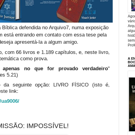
Agor
vári
Arqu
 Bíblica defendida no Arquivo7, numa exposição
alg
em está entrando em contato com essa tese pela
hist
sem
deseja apresentá-la a algum amigo.
Prof
, com 66 livros e 1.189 capítulos, e, neste livro,
temática como prova.
A E
BOOK
AMA
te apenas no que for provado verdadeiro
"
es 5.21)
o da seguinte opção: LIVRO FÍSICO (isto é,
ste link:
o/ua9006/
MISSÃO: IMPOSSÍVEL!