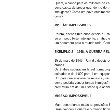
Quem, olhando para os milhares de cad
seria capaz de prever que, dentro de t
inteligente? Como um povo cruelmente 
cima?
MISSÃO: IMPOSSIVEL?
Porém, apenas três anos depois o Esta
se um povo forte, inteligente, criativo
um assombro para o mundo todo. Como 
EXEMPLO 2 – 1948, A GUERRA PE
15 de maio de 1948 – Um dia depois de 
árabes.
Os árabes superavam Israel numa prop
soldados e de 1.000 para 1 em equipa
Um país que acabava de renascer, se
como poderia vencer tantos inimigos? 
prematuro fim de um Estado que acaba
MISSÃO: IMPOSSÍVEL?
Mas, contrariando todas as previsõ
Israel venceu a guerra e o mundo fico