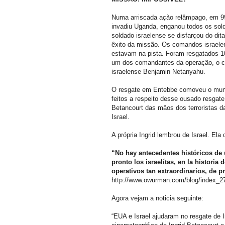
Numa arriscada ação relâmpago, em 9
invadiu Uganda, enganou todos os sold
soldado israelense se disfarçou do dita
êxito da missão. Os comandos israele
estavam na pista. Foram resgatados 10
um dos comandantes da operação, o ca
israelense Benjamin Netanyahu.
O resgate em Entebbe comoveu o mundo
feitos a respeito desse ousado resgate
Betancourt das mãos dos terroristas d
Israel.
A própria Ingrid lembrou de Israel. Ela 
“No hay antecedentes históricos de 
pronto los israelítas, en la histori
operativos tan extraordinarios, de 
http://www.owurman.com/blog/index_2
Agora vejam a noticia seguinte:
“EUA e Israel ajudaram no resgate de I