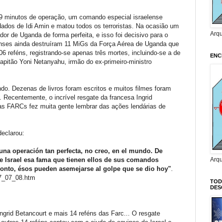
9 minutos de operação, um comando especial israelense
ados de Idi Amin e matou todos os terroristas. Na ocasião um
Arq
dor de Uganda de forma perfeita, e isso foi decisivo para o
nses ainda destruíram 11 MiGs da Força Aérea de Uganda que
6 reféns, registrando-se apenas três mortes, incluindo-se a de
ENC
pitão Yoni Netanyahu, irmão do ex-primeiro-ministro
. Dezenas de livros foram escritos e muitos filmes foram
. Recentemente, o incrível resgate da francesa Ingrid
as FARCs fez muita gente lembrar das ações lendárias de
declarou:
una operación tan perfecta, no creo, en el mundo. De
Arq
a de Israel esa fama que tienen ellos de sus comandos
pronto, ésos pueden asemejarse al golpe que se dio hoy"
.
7_07_08.htm
TOD
DES
ngrid Betancourt e mais 14 reféns das Farc... O resgate