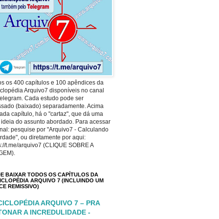
s os 400 capítulos e 100 apêndices da
clopédia Arquivo7 disponíveis no canal
elegram. Cada estudo pode ser
ssado (baixado) separadamente. Acima
ada capítulo, há o "cartaz", que dá uma
 ideia do assunto abordado. Para acessar
nal: pesquise por "Arquivo7 - Calculando
rdade", ou diretamente por aqui:
s://t.me/arquivo7 (CLIQUE SOBRE A
GEM).
E BAIXAR TODOS OS CAPÍTULOS DA
ICLOPÉDIA ARQUIVO 7 (INCLUINDO UM
ICE REMISSIVO)
CICLOPÉDIA ARQUIVO 7 – PRA
TONAR A INCREDULIDADE -