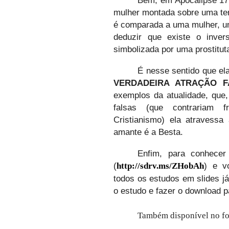
mulher montada sobre uma terr
é comparada a uma mulher, um
deduzir que existe o invers
simbolizada por uma prostitut
É nesse sentido que ela
VERDADEIRA ATRAÇÃO F
exemplos da atualidade, que,
falsas (que contrariam f
Cristianismo) ela atravessa 
amante é a Besta.
Enfim, para conhecer
(
) e v
http://sdrv.ms/ZHobAh
todos os estudos em slides já
o estudo e fazer o download 
Também disponível no f