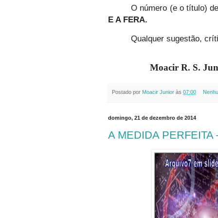
O número (e o título) d
E A FERA.
Qualquer sugestão, crí
Moacir R. S. Ju
Postado por
Moacir Junior
às
07:00
Nenhu
domingo, 21 de dezembro de 2014
A MEDIDA PERFEITA –