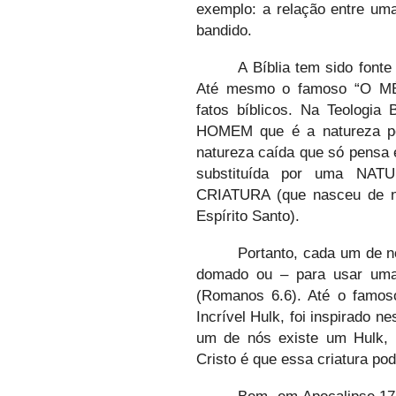
exemplo: a relação entre um
bandido.
A Bíblia tem sido fonte
Até mesmo o famoso “O M
fatos bíblicos. Na Teologia
HOMEM que é a natureza pec
natureza caída que só pensa 
substituída por uma N
CRIATURA (que nasceu de no
Espírito Santo).
Portanto, cada um de n
domado ou – para usar uma 
(Romanos 6.6). Até o famos
Incrível Hulk, foi inspirado n
um de nós existe um Hulk, 
Cristo é que essa criatura po
Bem, em Apocalipse 17