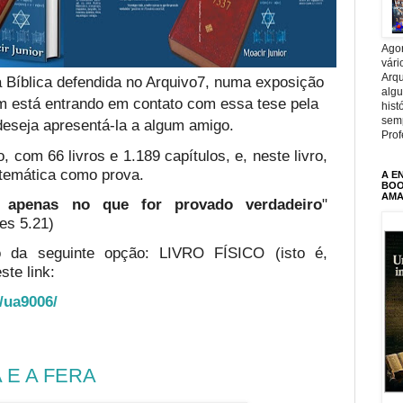
Agor
vári
Arqu
 Bíblica defendida no Arquivo7, numa exposição
alg
em está entrando em contato com essa tese pela
hist
sem
deseja apresentá-la a algum amigo.
Prof
, com 66 livros e 1.189 capítulos, e, neste livro,
temática como prova.
A E
BOOK
AMA
te apenas no que for provado verdadeiro
"
es 5.21)
o da seguinte opção: LIVRO FÍSICO (isto é,
ste link:
o/ua9006/
 E A FERA