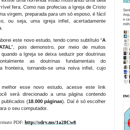
ÍND
ível fera. Como nas profecias a Igreja de Cristo
Senh
a virgem, preparada para um só esposo, é fácil
Arqu
e ce
o, ou seja, uma igreja infiel, acertadamente
milh
a.
borei este novo estudo, tendo como subtítulo “
A
ATAL
”, pois demonstro, por meio de muitos
 quando a Igreja se deixa seduzir por doutrinas
rontalmente as doutrinas fundamentais do
a fronteira, tornando-se uma noiva infiel, cujo
 melhor esse novo estudo, acesse este link
ocê será direcionado a uma página contendo
ENC
 publicados (
18.000 páginas
). Daí é só escolher
para o seu computador.
ormato PDF:
http://sdrv.ms/1a28Cw8