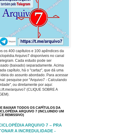
s os 400 capítulos e 100 apêndices da
clopédia Arquivo7 disponíveis no canal
elegram. Cada estudo pode ser
ssado (baixado) separadamente. Acima
ada capítulo, há o "cartaz", que dá uma
 ideia do assunto abordado. Para acessar
nal: pesquise por "Arquivo7 - Calculando
rdade", ou diretamente por aqui:
s://t.me/arquivo7 (CLIQUE SOBRE A
GEM).
E BAIXAR TODOS OS CAPÍTULOS DA
ICLOPÉDIA ARQUIVO 7 (INCLUINDO UM
ICE REMISSIVO)
CICLOPÉDIA ARQUIVO 7 – PRA
TONAR A INCREDULIDADE -