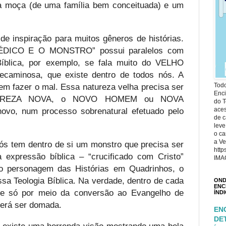
a moça (de uma família bem conceituada) e um
 de inspiração para muitos gêneros de histórias.
ÉDICO E O MONSTRO” possui paralelos com
 Bíblica, por exemplo, se fala muito do VELHO
aminosa, que existe dentro de todos nós. A
em fazer o mal. Essa natureza velha precisa ser
Todo
Enci
ATUREZA NOVA, o NOVO HOMEM ou NOVA
do T
vo, num processo sobrenatural efetuado pelo
ace
de c
leve
o ca
a Ve
ós tem dentro de si um monstro que precisa ser
http
expressão bíblica – “crucificado com Cristo”
IMA
o personagem das Histórias em Quadrinhos, o
essa Teologia Bíblica. Na verdade, dentro de cada
OND
ENC
e só por meio da conversão ao Evangelho de
ÍND
derá ser domada.
EN
DE
 existe uma horrenda visão mostrando uma bela