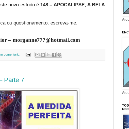
este novo estudo é
148 – APOCALIPSE, A BELA
Arq
tica ou questionamento, escreva-me.
ENC
nior – morganne777@hotmail.com
m comentário:
 Parte 7
Arq
TOD
DES