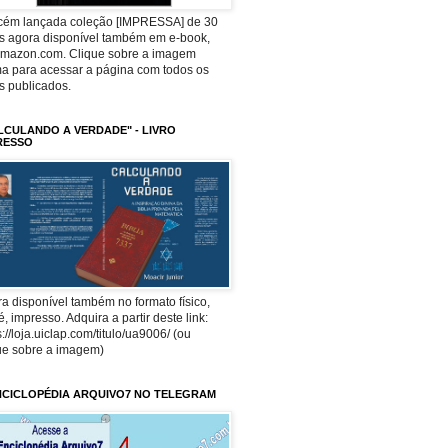
ecém lançada coleção [IMPRESSA] de 30
os agora disponível também em e-book,
Amazon.com. Clique sobre a imagem
a para acessar a página com todos os
os publicados.
LCULANDO A VERDADE" - LIVRO
RESSO
a disponível também no formato físico,
 é, impresso. Adquira a partir deste link:
s://loja.uiclap.com/titulo/ua9006/ (ou
ue sobre a imagem)
NCICLOPÉDIA ARQUIVO7 NO TELEGRAM