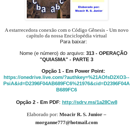
A estarrecedora conexão com o Código Gênesis - Um novo
capítulo da nossa Enciclopédia virtual
Para baixar:
Nome (e número) do arquivo:
313 - OPERAÇÃO
"QUIASMA" - PARTE 3
Opção 1 - Em Power Point:
https://onedrive.live.com/?authkey=%21AOfsD2XO3--
PsiA&id=D2396F04AB689FC6%21976&cid=D2396F04A
B689FC6
Opção 2 - Em PDF
:
http://sdrv.ms/1a28Cw8
Elaborado por:
Moacir R. S. Junior –
morganne777@hotmail.com