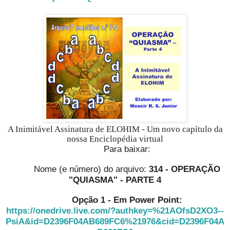
A Inimitável Assinatura de ELOHIM - Um novo capítulo da
nossa Enciclopédia virtual
Para baixar:
Nome (e número) do arquivo:
314 - OPERAÇÃO
"QUIASMA" - PARTE 4
Opção 1 - Em Power Point:
https://onedrive.live.com/?authkey=%21AOfsD2XO3--
PsiA&id=D2396F04AB689FC6%21976&cid=D2396F04A