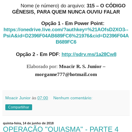
Nome (e número) do arquivo:
315 – O CÓDIGO
GÊNESIS, PARA QUEM NUNCA OUVIU FALAR
Opção 1 - Em Power Point:
https://onedrive.live.com/?authkey=%21AOfsD2XO3--
PsiA&id=D2396F04AB689FC6%21976&cid=D2396F04A
B689FC6
Opção 2 - Em PDF
:
http://sdrv.ms/1a28Cw8
Elaborado por:
Moacir R. S. Junior –
morganne777@hotmail.com
Moacir Junior
às
07:00
Nenhum comentário:
Compartilhar
quinta-feira, 14 de junho de 2018
OPERAÇÃO "QUIASMA" - PARTE 4