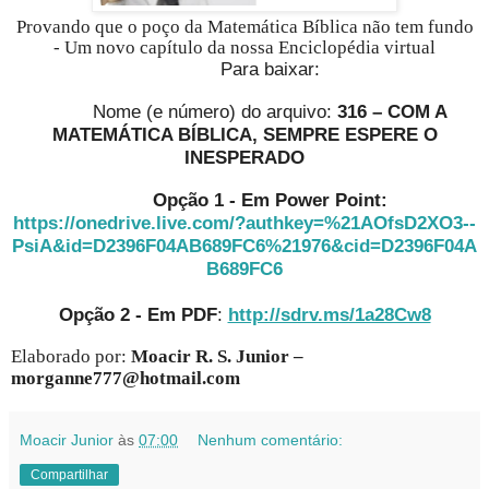
Provando que o poço da Matemática Bíblica não tem fundo
- Um novo capítulo da nossa Enciclopédia virtual
Para baixar:
Nome (e número) do arquivo:
316 – COM A
MATEMÁTICA BÍBLICA, SEMPRE ESPERE O
INESPERADO
Opção 1 - Em Power Point:
https://onedrive.live.com/?authkey=%21AOfsD2XO3--
PsiA&id=D2396F04AB689FC6%21976&cid=D2396F04A
B689FC6
Opção 2 - Em PDF
:
http://sdrv.ms/1a28Cw8
Elaborado por:
Moacir R. S. Junior –
morganne777@hotmail.com
Moacir Junior
às
07:00
Nenhum comentário:
Compartilhar