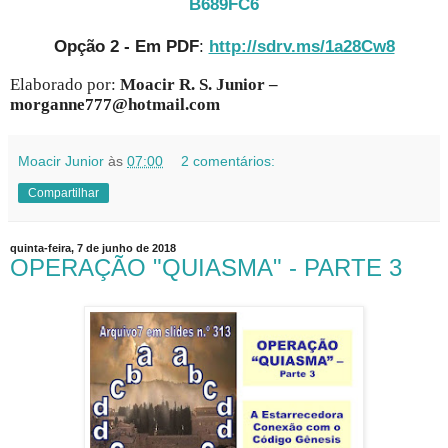
B689FC6
Opção 2 - Em PDF
:
http://sdrv.ms/1a28Cw8
Elaborado por:
Moacir R. S. Junior –
morganne777@hotmail.com
Moacir Junior
às
07:00
2 comentários:
Compartilhar
quinta-feira, 7 de junho de 2018
OPERAÇÃO "QUIASMA" - PARTE 3