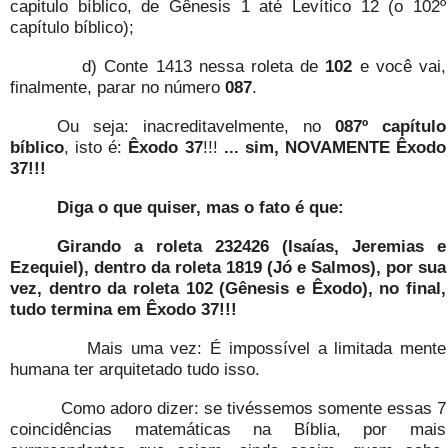
capitulo bíblico, de Gênesis 1 até Levítico 12 (o 102º
capítulo bíblico);
d) Conte 1413 nessa roleta de
102
e você vai,
finalmente, parar no número
087
.
Ou seja: inacreditavelmente, no
087º capítulo
bíblico
, isto é:
Êxodo 37
!!!
... sim, NOVAMENTE Êxodo
37!!!
Diga o que quiser, mas o fato é que:
Girando a roleta 232426 (Isaías, Jeremias e
Ezequiel), dentro da roleta 1819 (Jó e Salmos), por sua
vez, dentro da roleta 102 (Gênesis e Êxodo), no final,
tudo termina em Êxodo 37!!!
Mais uma vez: É impossível a limitada mente
humana ter arquitetado tudo isso.
Como adoro dizer: se tivéssemos somente essas 7
coincidências matemáticas na Bíblia, por mais