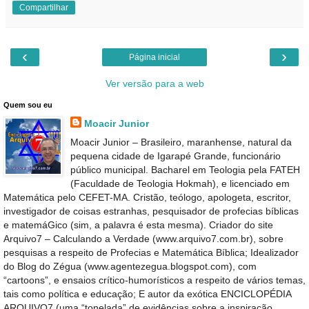
Compartilhar
‹
›
Página inicial
Ver versão para a web
Quem sou eu
Moacir Junior
Moacir Junior – Brasileiro, maranhense, natural da
pequena cidade de Igarapé Grande, funcionário
público municipal. Bacharel em Teologia pela FATEH
(Faculdade de Teologia Hokmah), e licenciado em
Matemática pelo CEFET-MA. Cristão, teólogo, apologeta, escritor,
investigador de coisas estranhas, pesquisador de profecias bíblicas
e matemáGico (sim, a palavra é esta mesma). Criador do site
Arquivo7 – Calculando a Verdade (www.arquivo7.com.br), sobre
pesquisas a respeito de Profecias e Matemática Bíblica; Idealizador
do Blog do Zégua (www.agentezegua.blogspot.com), com
“cartoons”, e ensaios crítico-humorísticos a respeito de vários temas,
tais como política e educação; E autor da exótica ENCICLOPÉDIA
ARQUIVO7 (uma “tonelada” de evidências sobre a inspiração