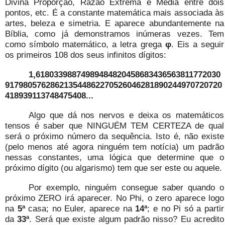
Divina Proporção, Razão Extrema e Média entre dois
pontos, etc. É a constante matemática mais associada às
artes, beleza e simetria. E aparece abundantemente na
Bíblia, como já demonstramos inúmeras vezes. Tem
como símbolo matemático, a letra grega
φ
. Eis a seguir
os primeiros 108 dos seus infinitos dígitos:
1,61803398874989484820458683436563811772030
917980576286213544862270526046281890244970720720
418939113748475408...
Algo que dá nos nervos e deixa os matemáticos
tensos é saber que NINGUÉM TEM CERTEZA de qual
será o próximo número da sequência. Isto é, não existe
(pelo menos até agora ninguém tem notícia) um padrão
nessas constantes, uma lógica que determine que o
próximo dígito (ou algarismo) tem que ser este ou aquele.
Por exemplo, ninguém consegue saber quando o
próximo ZERO irá aparecer. No Phi, o zero aparece logo
na
5ª
casa; no Euler, aparece na
14ª
; e no Pi só a partir
da
33ª
. Será que existe algum padrão nisso? Eu acredito