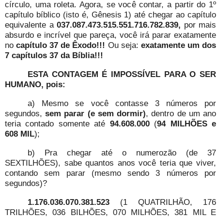
círculo, uma roleta. Agora, se você contar, a partir do 1º
capítulo bíblico (isto é, Gênesis 1) até chegar ao capítulo
equivalente a
037.087.473.515.551.716.782.839,
por mais
absurdo e incrível que pareça, você irá parar exatamente
no
capítulo 37 de Êxodo!!!
Ou seja:
exatamente um dos
7 capítulos 37 da Bíblia!!!
ESTA CONTAGEM É IMPOSSÍVEL PARA O SER
HUMANO, pois:
a) Mesmo se você contasse 3 números por
segundos,
sem parar (e sem dormir)
, dentro de um ano
teria contado somente até
94.608.000
(
94 MILHÕES e
608 MIL
);
b) Pra chegar até o numerozão (de 37
SEXTILHÕES), sabe quantos anos você teria que viver,
contando sem parar (mesmo sendo 3 números por
segundos)?
1.176.036.070.381.523
(1 QUATRILHÃO, 176
TRILHÕES, 036 BILHÕES, 070 MILHÕES, 381 MIL E