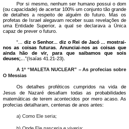
Por si mesmo, nenhum ser humano possui o dom
(ou capacidade) de acertar 100% um conjunto tão grande
de detalhes a respeito de alguém do futuro. Mas os
profetas de Israel alegavam receber suas revelações de
uma Entidade Superior, a qual se declarava a Única
capaz de prever o futuro.
“...
diz o Senhor... diz o Rei de Jacó ... mostrai-
nos as coisas futuras. Anunciai-nos as coisas que
ainda hão de vir, para que saibamos que sois
deuses;.
..”(Isaías 41.21-23).
A 1ª “MALETA NUCLEAR” – As profecias sobre
O Messias
Os detalhes proféticos cumpridos na vida de
Jesus de Nazaré desafiam todas as probabilidades
matemáticas de terem acontecidos por mero acaso. As
profecias detalharam, centenas de anos antes:
a) Como Ele seria;
b) Onde Ele nasceria e viveria;