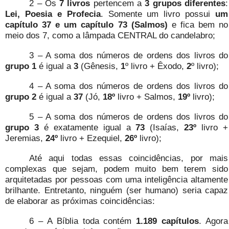
2 – Os
7 livros
pertencem a
3 grupos diferentes
:
Lei, Poesia e Profecia
. Somente um livro possui
um
capítulo 37 e um capítulo 73 (Salmos)
e fica bem no
meio dos 7, como a lâmpada CENTRAL do candelabro;
3 – A soma dos números de ordens dos livros do
grupo 1
é igual a
3
(Gênesis,
1
º livro + Êxodo,
2
º livro);
4 – A soma dos números de ordens dos livros do
grupo 2
é igual a
37
(Jó,
18º
livro + Salmos,
19º
livro);
5 – A soma dos números de ordens dos livros do
grupo 3
é exatamente igual a
73
(Isaías,
23º
livro +
Jeremias,
24º
livro + Ezequiel,
26º
livro);
Até aqui todas essas coincidências, por mais
complexas que sejam, podem muito bem terem sido
arquitetadas por pessoas com uma inteligência altamente
brilhante. Entretanto, ninguém (ser humano) seria capaz
de elaborar as próximas coincidências:
6 – A Bíblia toda contém
1.189 capítulos
. Agora