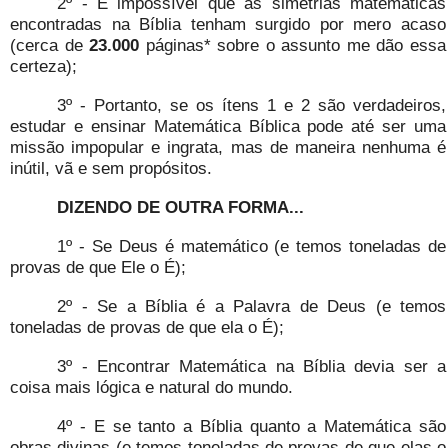
2º - É impossível que as simetrias matemáticas
encontradas na Bíblia tenham surgido por mero acaso
(cerca de
23.000
páginas* sobre o assunto me dão essa
certeza);
3º - Portanto, se os ítens 1 e 2 são verdadeiros,
estudar e ensinar Matemática Bíblica pode até ser uma
missão impopular e ingrata, mas de maneira nenhuma é
inútil, vã e sem propósitos.
DIZENDO DE OUTRA FORMA...
1º - Se Deus é matemático (e temos toneladas de
provas de que Ele o É);
2º - Se a Bíblia é a Palavra de Deus (e temos
toneladas de provas de que ela o É);
3º - Encontrar Matemática na Bíblia devia ser a
coisa mais lógica e natural do mundo.
4º - E se tanto a Bíblia quanto a Matemática são
obras divinas (e temos toneladas de provas de que elas o