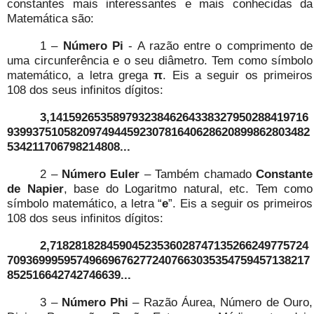
constantes mais interessantes e mais conhecidas da
Matemática são:
1 –
Número Pi
- A razão entre o comprimento de
uma circunferência e o seu diâmetro. Tem como símbolo
matemático, a letra grega
π
. Eis a seguir os primeiros
108 dos seus infinitos dígitos:
3,14159265358979323846264338327950288419716
939937510582097494459230781640628620899862803482
534211706798214808...
2 –
Número Euler
– Também chamado
Constante
de Napier
, base do Logaritmo natural, etc. Tem como
símbolo matemático, a letra “
e
”. Eis a seguir os primeiros
108 dos seus infinitos dígitos:
2,71828182845904523536028747135266249775724
709369995957496696762772407663035354759457138217
852516642742746639...
3 –
Número Phi
– Razão Áurea, Número de Ouro,