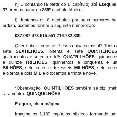
h) E contando (a partir do 1º capítulo) até
Ezequiel
37
, iremos parar no
839º
capítulo bíblico;
i) Juntando os 8 capítulos por seus números de
ordem, podemos formar o seguinte numerozão:
037.087.473.515.551.716.782.839
Quer saber como se lê essa coisa colossal? Trinta 
sete
SEXTILHÕES
, oitenta e sete
QUINTILHÕE
quatrocentos e setenta e três
QUATRILHÕES
, quinhento
e quinze
TRILHÕES
, quinhentos e cinquenta e u
BILHÕES
, setecentos e dezesseis
MILHÕES
, setecento
e oitenta e dois
MIL
e oitocentos e trinta e nove.
*Observação:
QUINTILHÕES
também se diz (mai
raramente):
QUINQUILHÕES
.
E agora, eis a mágica:
Imagine os 1.189 capítulos bíblicos formando um