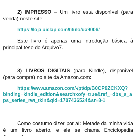
2) IMPRESSO
– Um livro está disponível (para
venda) neste site:
https://loja.uiclap.com/titulo/ua9006/
Este livro é apenas uma introdução básica à
principal tese do Arquivo7.
3)
LIVROS DIGITAIS
(para Kindle), disponível
(para compra) no site da Amazon.com:
https://www.amazon.com/-/pt/dp/B0CP9ZCKXQ?
binding=kindle_edition&searchxofy=true&ref_=dbs_s_a
ps_series_rwt_tkin&qid=1707436524&sr=8-1
Como costumo dizer por aí: Metade da minha vida
é um livro aberto, e ele se chama Enciclopédia