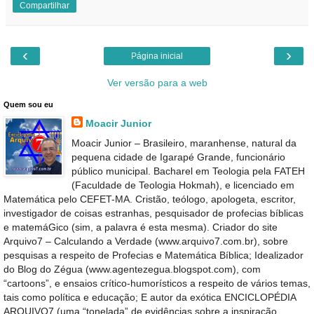
Compartilhar
‹
›
Página inicial
Ver versão para a web
Quem sou eu
Moacir Junior
Moacir Junior – Brasileiro, maranhense, natural da
pequena cidade de Igarapé Grande, funcionário
público municipal. Bacharel em Teologia pela FATEH
(Faculdade de Teologia Hokmah), e licenciado em
Matemática pelo CEFET-MA. Cristão, teólogo, apologeta, escritor,
investigador de coisas estranhas, pesquisador de profecias bíblicas
e matemáGico (sim, a palavra é esta mesma). Criador do site
Arquivo7 – Calculando a Verdade (www.arquivo7.com.br), sobre
pesquisas a respeito de Profecias e Matemática Bíblica; Idealizador
do Blog do Zégua (www.agentezegua.blogspot.com), com
“cartoons”, e ensaios crítico-humorísticos a respeito de vários temas,
tais como política e educação; E autor da exótica ENCICLOPÉDIA
ARQUIVO7 (uma “tonelada” de evidências sobre a inspiração