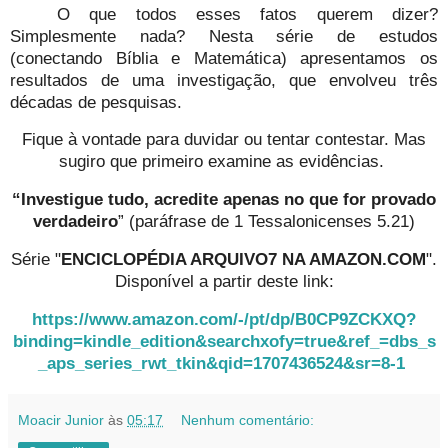
O que todos esses fatos querem dizer?
Simplesmente nada? Nesta série de estudos
(conectando Bíblia e Matemática) apresentamos os
resultados de uma investigação, que envolveu três
décadas de pesquisas.
Fique à vontade para duvidar ou tentar contestar. Mas
sugiro que primeiro examine as evidências.
“Investigue tudo, acredite apenas no que for provado
verdadeiro
” (paráfrase de 1 Tessalonicenses 5.21)
Série "
ENCICLOPÉDIA ARQUIVO7 NA AMAZON.COM
".
Disponível a partir deste link:
https://www.amazon.com/-/pt/dp/B0CP9ZCKXQ?
binding=kindle_edition&searchxofy=true&ref_=dbs_s
_aps_series_rwt_tkin&qid=1707436524&sr=8-1
Moacir Junior
às
05:17
Nenhum comentário: