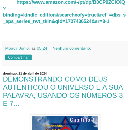
https://www.amazon.com/-/pt/dp/B0CP9ZCKXQ
?
binding=kindle_edition&searchxofy=true&ref_=dbs_s
_aps_series_rwt_tkin&qid=1707436524&sr=8-1
Moacir Junior
às
05:24
Nenhum comentário:
Compartilhar
domingo, 21 de abril de 2024
DEMONSTRANDO COMO DEUS
AUTENTICOU O UNIVERSO E A SUA
PALAVRA, USANDO OS NÚMEROS 3
E 7...