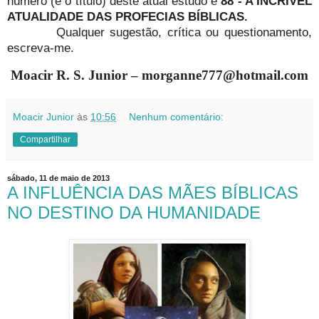
número (e o título) deste atual estudo é
88 -
A INCRÍVEL
ATUALIDADE DAS PROFECIAS BÍBLICAS.
Qualquer sugestão, crítica ou questionamento,
escreva-me.
Moacir R. S. Junior – morganne777@hotmail.com
Moacir Junior
às
10:56
Nenhum comentário:
Compartilhar
sábado, 11 de maio de 2013
A INFLUÊNCIA DAS MÃES BÍBLICAS
NO DESTINO DA HUMANIDADE