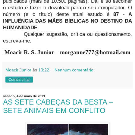
publicados (mais de 10.500 páginas). Daí é só escolher
o estudo e fazer o download para o seu computador. O
número (e o título) deste atual estudo é
87 -
A
INFLUÊNCIA DAS MÃES BÍBLICAS NO DESTINO DA
HUMANIDADE.
Qualquer sugestão, crítica ou questionamento,
escreva-me.
Moacir R. S. Junior – morganne777@hotmail.com
Moacir Junior
às
13:22
Nenhum comentário:
Compartilhar
sábado, 4 de maio de 2013
AS SETE CABEÇAS DA BESTA –
SETE ANIMAIS EM CONFLITO