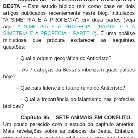
BESTA
– Este estudo bíblico tem como base os dois
artigos publicados recentemente neste blog, intitulados
“A SIMETRIA E A PROFECIA”, em duas partes (veja
aqui:
A SIMETRIA E A PROFECIA - PARTE 1
e
A
SIMETRIA E A PROFECIA - PARTE 2
). É uma análise
minuciosa que procura esclarecer as seguintes
questões:
- Qual a origem geográfica do Anticristo?
- As 7 cabeças da Besta simbolizam quais países
hoje?
- Que país liderará o futuro reino do Anticristo?
- Qual a importância do islamismo nas profecias
bíblicas?
Capítulo 86
–
SETE ANIMAIS EM CONFLITO
–
Um pouco parecido com o estudo do capítulo anterior.
Mais revelações sobre as cabeças da Besta. Enfatiza,
principalmente, o grande conflito que ocorrerá no fim dos