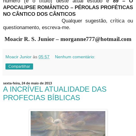
número (e o título) deste atual estudo é
89 –
O
APOCALIPSE ROMÂNTICO – PÉROLAS PROFÉTICAS
NO CÂNTICO DOS CÂNTICOS
Qualquer sugestão, crítica ou
questionamento, escreva-me.
Moacir R. S. Junior – morganne777@hotmail.com
Moacir Junior
às
05:57
Nenhum comentário:
Compartilhar
sexta-feira, 24 de maio de 2013
A INCRÍVEL ATUALIDADE DAS
PROFECIAS BÍBLICAS