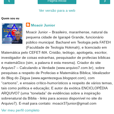
‹
›
Página inicial
Ver versão para a web
Quem sou eu
Moacir Junior
Moacir Junior – Brasileiro, maranhense, natural da
pequena cidade de Igarapé Grande, funcionário
público municipal. Bacharel em Teologia pela FATEH
(Faculdade de Teologia Hokmah), e licenciado em
Matemática pelo CEFET-MA. Cristão, teólogo, apologeta, escritor,
investigador de coisas estranhas, pesquisador de profecias bíblicas
e matemáGico (sim, a palavra é esta mesma). Criador do site
Arquivo7 – Calculando a Verdade (www.arquivo7.com.br), sobre
pesquisas a respeito de Profecias e Matemática Bíblica; Idealizador
do Blog do Zégua (www.agentezegua.blogspot.com), com
“cartoons”, e ensaios crítico-humorísticos a respeito de vários temas,
tais como política e educação; E autor da exótica ENCICLOPÉDIA
ARQUIVO7 (uma “tonelada” de evidências sobre a inspiração
sobrenatural da Bíblia - links para acesso disponível no site do
Arquivo7). E-mail para contato: moacir37junior@gmail.com
Ver meu perfil completo