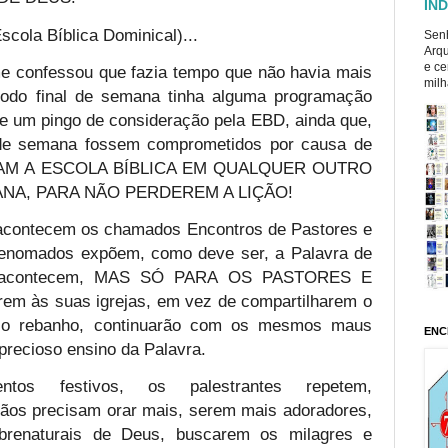
ÍND
cola Bíblica Dominical)...
Senh
Arqu
e ce
e confessou que fazia tempo que não havia mais
milh
todo final de semana tinha alguma programação
se um pingo de consideração pela EBD, ainda que,
s de semana fossem comprometidos por causa de
ARIAM A ESCOLA BÍBLICA EM QUALQUER OUTRO
NA, PARA NÃO PERDEREM A LIÇÃO!
acontecem os chamados Encontros de Pastores e
 renomados expõem, como deve ser, a Palavra de
s acontecem, MAS SÓ PARA OS PASTORES E
rem às suas igrejas, em vez de compartilharem o
 o rebanho, continuarão com os mesmos maus
ENC
ecioso ensino da Palavra.
tos festivos, os palestrantes repetem,
tãos precisam orar mais, serem mais adoradores,
renaturais de Deus, buscarem os milagres e