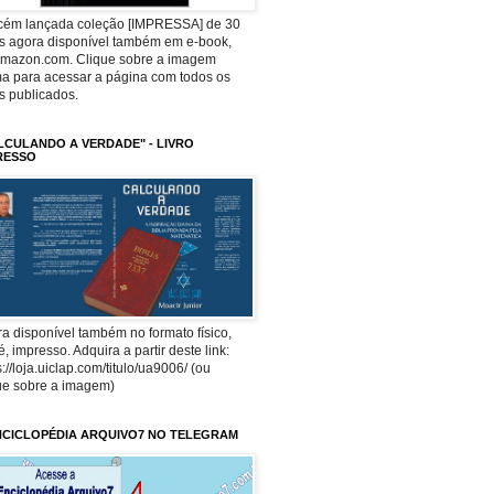
ecém lançada coleção [IMPRESSA] de 30
os agora disponível também em e-book,
Amazon.com. Clique sobre a imagem
a para acessar a página com todos os
os publicados.
LCULANDO A VERDADE" - LIVRO
RESSO
a disponível também no formato físico,
 é, impresso. Adquira a partir deste link:
s://loja.uiclap.com/titulo/ua9006/ (ou
ue sobre a imagem)
NCICLOPÉDIA ARQUIVO7 NO TELEGRAM