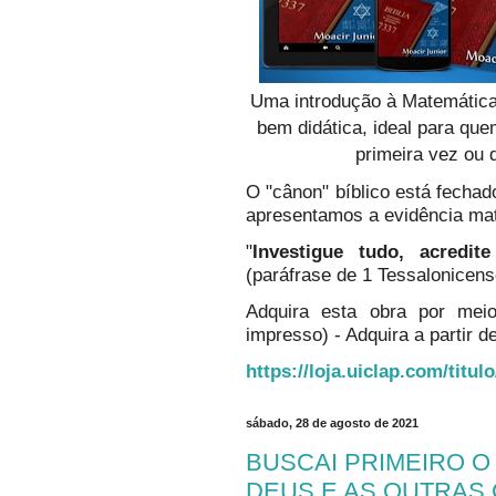
Uma introdução à Matemática
bem didática, ideal para qu
primeira vez ou 
O "cânon" bíblico está fechado
apresentamos a evidência ma
"
Investigue tudo, acredi
(paráfrase de 1 Tessalonicens
Adquira esta obra por mei
impresso) - Adquira a partir de
https://loja.uiclap.com/titul
sábado, 28 de agosto de 2021
BUSCAI PRIMEIRO 
DEUS E AS OUTRAS