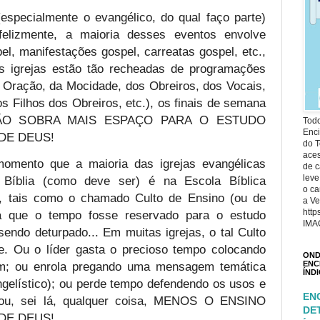
especialmente o evangélico, do qual faço parte)
nfelizmente, a maioria desses eventos envolve
el, manifestações gospel, carreatas gospel, etc.,
s igrejas estão tão recheadas de programações
e Oração, da Mocidade, dos Obreiros, dos Vocais,
 Filhos dos Obreiros, etc.), os finais de semana
 E NÃO SOBRA MAIS ESPAÇO PARA O ESTUDO
Todo
Enci
DE DEUS!
do T
ace
omento que a maioria das igrejas evangélicas
de c
leve
Bíblia (como deve ser) é na Escola Bíblica
o ca
, tais como o chamado Culto de Ensino (ou de
a Ve
http
ia que o tempo fosse reservado para o estudo
IMA
sendo deturpado... Em muitas igrejas, o tal Culto
e. Ou o líder gasta o precioso tempo colocando
OND
ENC
em; ou enrola pregando uma mensagem temática
ÍND
gelístico); ou perde tempo defendendo os usos e
EN
ou, sei lá, qualquer coisa, MENOS O ENSINO
DE
DE DEUS!