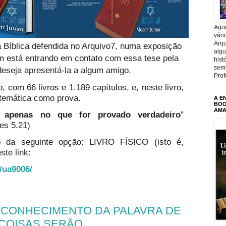
Agor
vári
Arqu
 Bíblica defendida no Arquivo7, numa exposição
alg
em está entrando em contato com essa tese pela
hist
sem
deseja apresentá-la a algum amigo.
Prof
, com 66 livros e 1.189 capítulos, e, neste livro,
temática como prova.
A E
BOOK
AMA
te apenas no que for provado verdadeiro
"
es 5.21)
o da seguinte opção: LIVRO FÍSICO (isto é,
ste link:
o/ua9006/
O CONHECIMENTO DA PALAVRA DE
 COISAS SERÃO