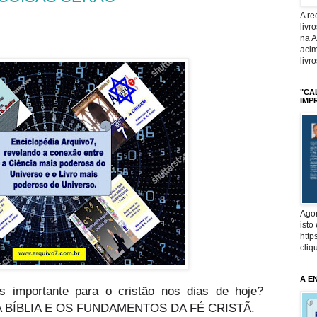
A r
livr
na 
acim
livr
"CA
IMP
Agor
isto
http
cliq
A E
s importante para o cristão nos dias de hoje?
A BÍBLIA E OS FUNDAMENTOS DA FÉ CRISTÃ.