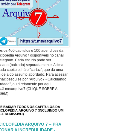
s os 400 capítulos e 100 apêndices da
clopédia Arquivo7 disponíveis no canal
elegram. Cada estudo pode ser
ssado (baixado) separadamente. Acima
ada capítulo, há o "cartaz", que dá uma
 ideia do assunto abordado. Para acessar
nal: pesquise por "Arquivo7 - Calculando
rdade", ou diretamente por aqui:
s://t.me/arquivo7 (CLIQUE SOBRE A
GEM).
E BAIXAR TODOS OS CAPÍTULOS DA
ICLOPÉDIA ARQUIVO 7 (INCLUINDO UM
ICE REMISSIVO)
CICLOPÉDIA ARQUIVO 7 – PRA
TONAR A INCREDULIDADE -