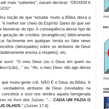
s, até mais “salientes”, ousam declarar: “DEIXEM A
GOS!”
Arq
lsa noção de que “estudar muito a Bíblia deixa a
 “é melhor ser cheio do Espírito Santo do que ser
ENC
s besteiras do tipo. A consequência desse tipo de
 geração de cristãos (evangélicos) biblicamente
(cai facilmente em qualquer lorota ou fake news
onceitos (deturpados) sobre os atributos de Deus
rdadeiramente ensina a respeito), etc.
e ouvir: “O meu Deus (ou o Deus em quem eu
a descrição)...” ou: “Ah, o meu Deus não age desse
Arq
que muita gente crê, NÃO É o Deus da Bíblia. A
 verdadeiros atributos de Deus (revelados na
TOD
DES
os conceitos e isso nos lembra aquela famigerada
zes no livro dos Juízes: “...
CADA UM FAZIA O
EUS OLHOS
.” (Juízes 17.6)