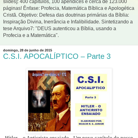
slides]: 400 capítulos, 100 apêndices e cerca de 123.000
páginas! Ênfase: Profecia, Matemática Bíblica e Apologética
Cristã. Objetivo: Defesa das doutrinas primárias da Bíblia:
Inspiração Divina, Inerrância e Infalibilidade. Sintetizando a
tese Arquivo7: "DEUS autenticou a Bíblia, usando a
Profecia e a Matemática".
domingo, 28 de junho de 2015
C.S.I. APOCALÍPTICO – Parte 3
Hitler – o Anticristo ensaiado - Um novo capítulo do nosso