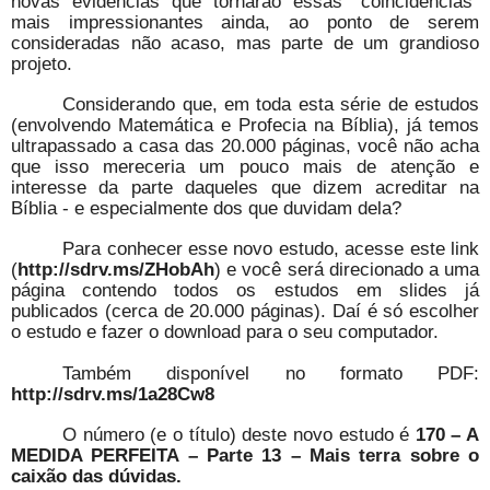
novas evidências que tornarão essas “coincidências”
mais impressionantes ainda, ao ponto de serem
consideradas não acaso, mas parte de um grandioso
projeto.
Considerando que, em toda esta série de estudos
(envolvendo Matemática e Profecia na Bíblia), já temos
ultrapassado a casa das 20.000 páginas, você não acha
que isso mereceria um pouco mais de atenção e
interesse da parte daqueles que dizem acreditar na
Bíblia - e especialmente dos que duvidam dela?
Para conhecer esse novo estudo, acesse este link
(
http://sdrv.ms/ZHobAh
) e você será direcionado a uma
página contendo todos os estudos em slides já
publicados (cerca de 20.000 páginas). Daí é só escolher
o estudo e fazer o download para o seu computador.
Também disponível no formato PDF:
http://sdrv.ms/1a28Cw8
O número (e o título) deste novo estudo é
170 – A
MEDIDA PERFEITA – Parte 13 – Mais terra sobre o
caixão das dúvidas.