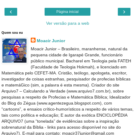
‹
›
Página inicial
Ver versão para a web
Quem sou eu
Moacir Junior
Moacir Junior – Brasileiro, maranhense, natural da
pequena cidade de Igarapé Grande, funcionário
público municipal. Bacharel em Teologia pela FATEH
(Faculdade de Teologia Hokmah), e licenciado em
Matemática pelo CEFET-MA. Cristão, teólogo, apologeta, escritor,
investigador de coisas estranhas, pesquisador de profecias bíblicas
e matemáGico (sim, a palavra é esta mesma). Criador do site
Arquivo7 – Calculando a Verdade (www.arquivo7.com.br), sobre
pesquisas a respeito de Profecias e Matemática Bíblica; Idealizador
do Blog do Zégua (www.agentezegua.blogspot.com), com
“cartoons”, e ensaios crítico-humorísticos a respeito de vários temas,
tais como política e educação; E autor da exótica ENCICLOPÉDIA
ARQUIVO7 (uma “tonelada” de evidências sobre a inspiração
sobrenatural da Bíblia - links para acesso disponível no site do
Arquivo7). E-mail para contato: moacir37junior@gmail.com