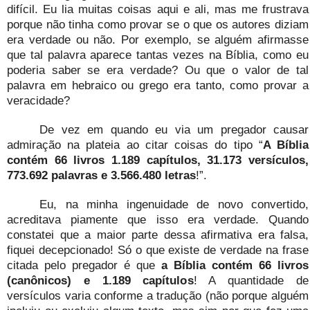
difícil. Eu lia muitas coisas aqui e ali, mas me frustrava
porque não tinha como provar se o que os autores diziam
era verdade ou não. Por exemplo, se alguém afirmasse
que tal palavra aparece tantas vezes na Bíblia, como eu
poderia saber se era verdade? Ou que o valor de tal
palavra em hebraico ou grego era tanto, como provar a
veracidade?
De vez em quando eu via um pregador causar
admiração na plateia ao citar coisas do tipo “
A Bíblia
contém 66 livros 1.189 capítulos, 31.173 versículos,
773.692 palavras e 3.566.480 letras
!”.
Eu, na minha ingenuidade de novo convertido,
acreditava piamente que isso era verdade. Quando
constatei que a maior parte dessa afirmativa era falsa,
fiquei decepcionado! Só o que existe de verdade na frase
citada pelo pregador é que
a Bíblia contém 66 livros
(canônicos) e 1.189 capítulos
! A quantidade de
versículos varia conforme a tradução (não porque alguém