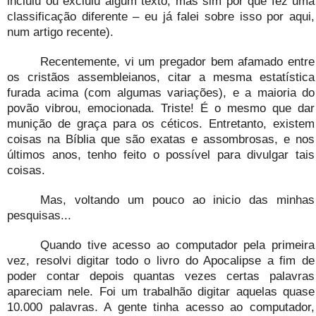
incluiu ou excluiu algum texto, mas sim por que fez uma
classificação diferente – eu já falei sobre isso por aqui,
num artigo recente).
Recentemente, vi um pregador bem afamado entre
os cristãos assembleianos, citar a mesma estatística
furada acima (com algumas variações), e a maioria do
povão vibrou, emocionada. Triste! É o mesmo que dar
munição de graça para os céticos. Entretanto, existem
coisas na Bíblia que são exatas e assombrosas, e nos
últimos anos, tenho feito o possível para divulgar tais
coisas.
Mas, voltando um pouco ao inicio das minhas
pesquisas...
Quando tive acesso ao computador pela primeira
vez, resolvi digitar todo o livro do Apocalipse a fim de
poder contar depois quantas vezes certas palavras
apareciam nele. Foi um trabalhão digitar aquelas quase
10.000 palavras. A gente tinha acesso ao computador,