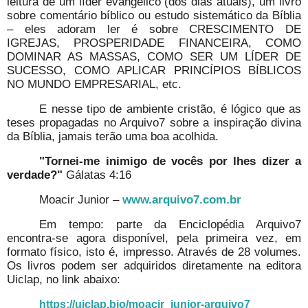
leitura de um líder evangélico (dos dias atuais), um livro
sobre comentário bíblico ou estudo sistemático da Bíblia
– eles adoram ler é sobre CRESCIMENTO DE
IGREJAS, PROSPERIDADE FINANCEIRA, COMO
DOMINAR AS MASSAS, COMO SER UM LÍDER DE
SUCESSO, COMO APLICAR PRINCÍPIOS BÍBLICOS
NO MUNDO EMPRESARIAL, etc.
E nesse tipo de ambiente cristão, é lógico que as
teses propagadas no Arquivo7 sobre a inspiração divina
da Bíblia, jamais terão uma boa acolhida.
"Tornei-me inimigo de vocês por lhes dizer a
verdade?"
Gálatas 4:16
Moacir Junior –
www.arquivo7.com.br
Em tempo: parte da Enciclopédia Arquivo7
encontra-se agora disponível, pela primeira vez, em
formato físico, isto é, impresso. Através de 28 volumes.
Os livros podem ser adquiridos diretamente na editora
Uiclap, no link abaixo:
https://uiclap.bio/moacir_junior-arquivo7