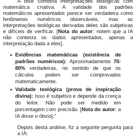
A tese combina interpretações teológicas com
matemática criativa. A validade dos padrões
matemáticos apresentados parece ser verdadeira como
fenômenos numéricos observáveis, mas as
interpretações teológicas derivadas deles são subjetivas
e difíceis de verificar. [
Nota do autor
: notem que a IA
não contesta os dados apresentados, apenas a
interpretação dada a eles].
Evidências matemáticas (existência de
padrões numéricos):
Aproximadamente
70-
80%
verdadeiras, no sentido de que os
cálculos podem ser comprovados
matematicamente.
Validade teológica (prova de inspiração
divina):
Isso é subjetivo e depende da crença
do leitor. Não pode ser medido em
porcentagem com precisão. [
Nota do autor
: a
IA disse o óbvio].”
Depois desta análise, fiz a seguinte pergunta para
a IA: