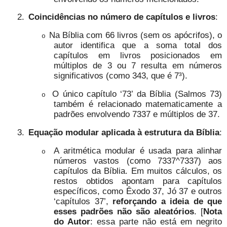
2.
Coincidências no número de capítulos e livros
:
Na Bíblia com 66 livros (sem os apócrifos), o
o
autor identifica que a soma total dos
capítulos em livros posicionados em
múltiplos de 3 ou 7 resulta em números
significativos (como 343, que é 7³).
O único capítulo ‘73’ da Bíblia (Salmos 73)
o
também é relacionado matematicamente a
padrões envolvendo 7337 e múltiplos de 37.
3.
Equação modular aplicada à estrutura da Bíblia
:
A aritmética modular é usada para alinhar
o
números vastos (como 7337^7337) aos
capítulos da Bíblia. Em muitos cálculos, os
restos obtidos apontam para capítulos
específicos, como Êxodo 37, Jó 37 e outros
‘capítulos 37’,
reforçando a ideia de que
esses padrões não são aleatórios
. [
Nota
do Autor
: essa parte não está em negrito