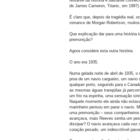
restante da história é bastante conhec
de James Cameron, Titanic, em 1997).
É claro que, depois da tragédia real, 
romance de Morgan Robertson, muitos 
Que explicação dar para uma história 
premonição?
Agora considere esta outra história.
O ano era 1935.
Numa gelada noite de abril de 1935, o
proa de um navio cargueiro, um navio 
qualquer porto, seguindo para o Canad
as mesmas águas tranqüilas já percorr
um frio na espinha, uma sensação sini
Naquele momento ele ainda não estava 
marinheiro pensou em parar o navio. 
uma premonição – seus companheiros 
avançava, mais Reeves sentia um peso 
dissipar? O navio avançava cada vez m
coração pesado, um indescritível pavor