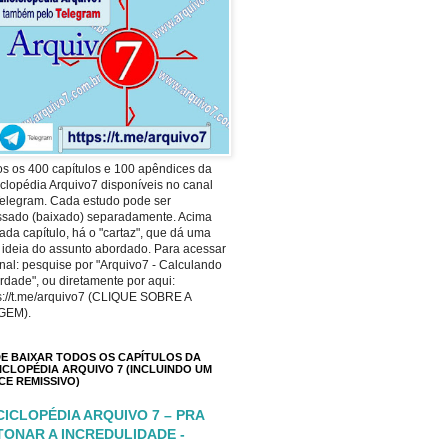
s os 400 capítulos e 100 apêndices da
clopédia Arquivo7 disponíveis no canal
elegram. Cada estudo pode ser
ssado (baixado) separadamente. Acima
ada capítulo, há o "cartaz", que dá uma
 ideia do assunto abordado. Para acessar
nal: pesquise por "Arquivo7 - Calculando
rdade", ou diretamente por aqui:
s://t.me/arquivo7 (CLIQUE SOBRE A
GEM).
E BAIXAR TODOS OS CAPÍTULOS DA
ICLOPÉDIA ARQUIVO 7 (INCLUINDO UM
ICE REMISSIVO)
CICLOPÉDIA ARQUIVO 7 – PRA
TONAR A INCREDULIDADE -