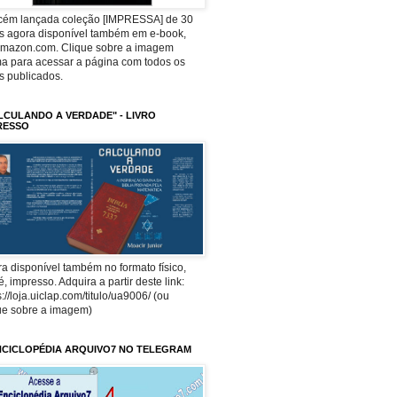
ecém lançada coleção [IMPRESSA] de 30
os agora disponível também em e-book,
Amazon.com. Clique sobre a imagem
a para acessar a página com todos os
os publicados.
LCULANDO A VERDADE" - LIVRO
RESSO
a disponível também no formato físico,
 é, impresso. Adquira a partir deste link:
s://loja.uiclap.com/titulo/ua9006/ (ou
ue sobre a imagem)
NCICLOPÉDIA ARQUIVO7 NO TELEGRAM