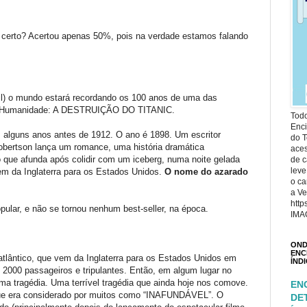
, certo? Acertou apenas 50%, pois na verdade estamos falando
il) o mundo estará recordando os 100 anos de uma das
 da Humanidade: A DESTRUIÇÃO DO TITANIC.
Todo
Enci
alguns anos antes de 1912. O ano é 1898. Um escritor
do T
ertson lança um romance, uma história dramática
ace
 que afunda após colidir com um iceberg, numa noite gelada
de c
leve
gem da Inglaterra para os Estados Unidos.
O nome do azarado
o ca
a Ve
http
lar, e não se tornou nenhum best-seller, na época.
IMA
OND
ENC
atlântico, que vem da Inglaterra para os Estados Unidos em
ÍND
 2000 passageiros e tripulantes. Então, em algum lugar no
ma tragédia. Uma terrível tragédia que ainda hoje nos comove.
EN
que era considerado por muitos como “INAFUNDÁVEL”. O
DE