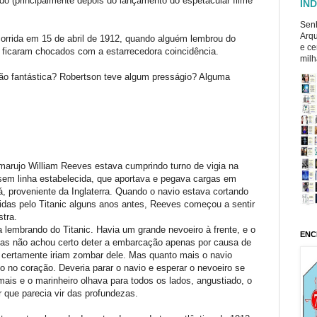
ido (principalmente depois do lançamento do espetacular filme
ÍND
Senh
Arqu
ocorrida em 15 de abril de 1912, quando alguém lembrou do
e ce
ficaram chocados com a estarrecedora coincidência.
milh
tão fantástica? Robertson teve algum presságio? Alguma
 marujo William Reeves estava cumprindo turno de vigia na
sem linha estabelecida, que aportava e pegava cargas em
á, proveniente da Inglaterra. Quando o navio estava cortando
idas pelo Titanic alguns anos antes, Reeves começou a sentir
stra.
lembrando do Titanic. Havia um grande nevoeiro à frente, e o
ENC
Mas não achou certo deter a embarcação apenas por causa de
certamente iriam zombar dele. Mas quanto mais o navio
no coração. Deveria parar o navio e esperar o nevoeiro se
ais e o marinheiro olhava para todos os lados, angustiado, o
 que parecia vir das profundezas.