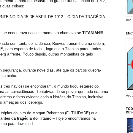
amente a hora do desastre do grande transatlântico de 1912,
e duas coisas:
MENTE NO DIA 15 DE ABRIL DE 1912 – O DIA DA TRAGÉDIA
Arq
ele se encontrava naquele momento chamava-se
TITANIAN
!!!
ENC
onado com tanta coincidência, Reeves transmitiu uma ordem,
 E, para espanto de todos, logo que o Titanian parou, todos
erg à frente. Pouco depois, outras montanhas de gelo
 segurança, durante nove dias, até que os barcos quebra-
m caminho.
s três navios) se encontraram, o mundo ficou estarrecido.
ra as coincidências. Tentativas de se provar que tudo era uma
Arq
istros e fotos evidenciando a história do Titanian, inclusive
às ameaças dos icebergs.
TOD
DES
 cópias do livro de Morgan Robertson (FUTILIDADE) que
antes da tragédia do Titanic
– Hoje o encontramos na
 como para download.