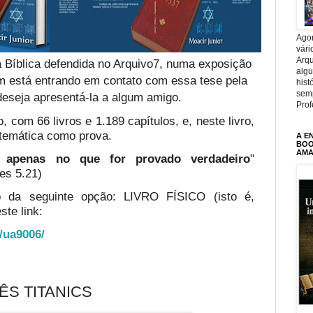
Agor
vári
Arqu
 Bíblica defendida no Arquivo7, numa exposição
alg
em está entrando em contato com essa tese pela
hist
sem
deseja apresentá-la a algum amigo.
Prof
, com 66 livros e 1.189 capítulos, e, neste livro,
temática como prova.
A E
BOOK
AMA
te apenas no que for provado verdadeiro
"
es 5.21)
o da seguinte opção: LIVRO FÍSICO (isto é,
ste link:
o/ua9006/
ÊS TITANICS