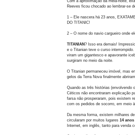
Com a aproximação da meia-noite, exat
Reeves ficou chocado ao lembrar-se d
1 – Ele nascera há 23 anos, EXATA
DO TITANIC!
2 – O nome do navio cargueiro onde 
TITANIAN
? Isso era demais! Impressi
e o Titanian teve o curso interrompido.
viram um gigantesco e apavorante iceb
surgiram no meio da noite.
O Titanian permaneceu imóvel, mas em
gelos da Terra Nova finalmente abrira
Quando as três histórias (envolvendo o
Céticos não encontraram explicação pa
farsa não prosperaram, pois existem reg
com os pedidos de socorro, em meio 
Da mesma forma, existem milhares de
circularam por muitos lugares
14 anos 
Internet, em inglês, tanto para venda