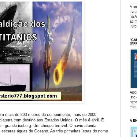
A r
livr
na 
acim
livr
"CA
IMP
Agor
isto
http
cliq
com mais de 200 metros de comprimento, mais de 2000
nglaterra com destino aos Estados Unidos. O mês é abril. É
A E
 um grande iceberg. Um choque terrível. O navio afunda.
escuras águas do Oceano. As três primeiras letras do nome