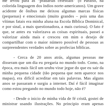
me levou para as “pradarias celestiais” (o Paraíso, na
colorida linguagem dos índios norte-americanos). Um grave
acidente de ônibus me deixou algumas marcas físicas
(pequenas) e emocionais (muito grandes – pois uma das
vítimas fatais era minha aluna na Escola Bíblica Dominical,
e por sinal, a mais questionadora, a mais curiosa). O fato é
que, se antes eu valorizava as coisas espirituais, passei a
valorizar ainda mais e cresceu em mim o desejo de
compartilhar com o maior número possível de pessoas as
surpreendentes verdades sobre as profecias bíblicas.
- Cerca de 20 anos atrás, algumas pessoas me
disseram que um dia eu pregaria no mundo todo. Como, na
época, era mais fácil um urubu virar jegue do que eu sair da
minha pequena cidade (tão pequena que nem aparece nos
mapas), era difícil acreditar em tais palavras. Mas alguns
anos se passaram e surgiu a internet. Daí é fácil imaginar
como estou pregando no mundo todo hoje, não é?
- Desde o inicio de minha vida de fé cristã, gostei de
ministrar usando ilustrações. No principio eram apenas