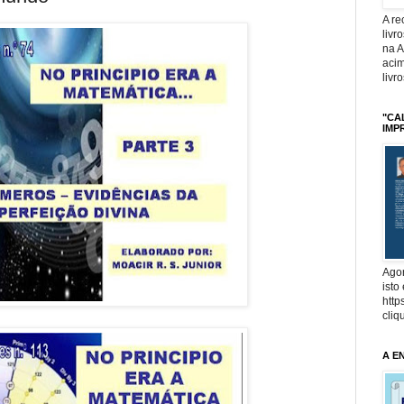
A r
livr
na 
acim
livr
"CA
IMP
Agor
isto
http
cliq
A E