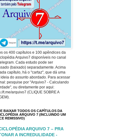
s os 400 capítulos e 100 apêndices da
clopédia Arquivo7 disponíveis no canal
elegram. Cada estudo pode ser
ssado (baixado) separadamente. Acima
ada capítulo, há o "cartaz", que dá uma
 ideia do assunto abordado. Para acessar
nal: pesquise por "Arquivo7 - Calculando
rdade", ou diretamente por aqui:
s://t.me/arquivo7 (CLIQUE SOBRE A
GEM).
E BAIXAR TODOS OS CAPÍTULOS DA
ICLOPÉDIA ARQUIVO 7 (INCLUINDO UM
ICE REMISSIVO)
CICLOPÉDIA ARQUIVO 7 – PRA
TONAR A INCREDULIDADE -