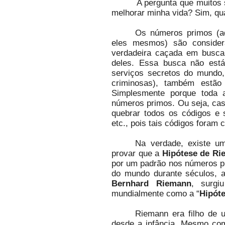
A pergunta que muitos se fi
melhorar minha vida? Sim, qu
Os números primos (aq
eles mesmos) são conside
verdadeira caçada em busca
deles. Essa busca não está
serviços secretos do mundo,
criminosas), também estão
Simplesmente porque toda a
números primos. Ou seja, ca
quebrar todos os códigos e 
etc., pois tais códigos foram
Na verdade, existe u
provar que a
Hipótese de Ri
por um padrão nos números p
do mundo durante séculos, 
Bernhard Riemann
, surgi
mundialmente como a “
Hipót
Riemann era filho de 
desde a infância. Mesmo com