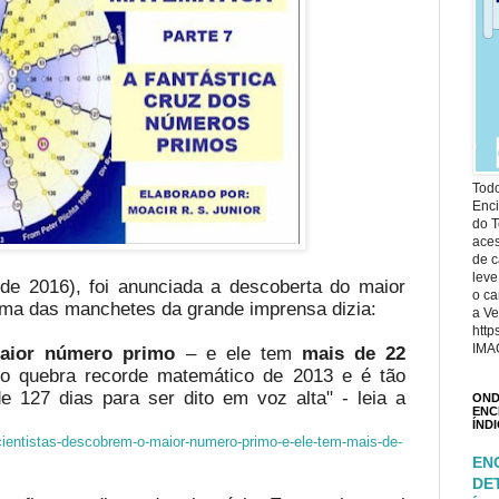
Todo
Enci
do T
ace
de c
leve
de 2016), foi anunciada a descoberta do maior
o ca
ma das manchetes da grande imprensa dizia:
a Ve
http
IMA
maior número primo
– e ele tem
mais de 22
 quebra recorde matemático de 2013 e é tão
e 127 dias para ser dito em voz alta" - leia a
OND
ENC
ÍND
ia/cientistas-descobrem-o-maior-numero-primo-e-ele-tem-mais-de-
EN
DE