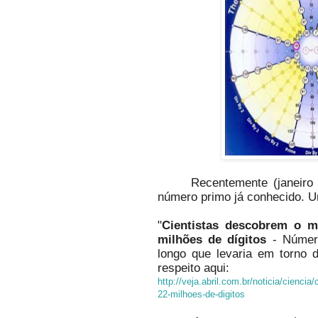
Recentemente (janeiro 
número primo já conhecido. U
"
Cientistas descobrem o 
milhões de dígitos
- Número
longo que levaria em torno d
respeito aqui:
http://veja.abril.com.br/noticia/cienc
22-milhoes-de-digitos