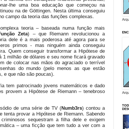
ionar-lhe uma boa educação que começou na
tinuou na de Göttingen. Nesta última conseguiu
no campo da teoria das funções complexas.
Arq
omplexa teoria – baseada numa função mais
ENC
Função Zeta
) – que Riemann revolucionou a
eoria dele é a mais poderosa até agora para se
eros primos - mas ninguém ainda conseguiu
ira. Quem conseguir transformar a Hipótese de
 1 milhão de dólares e seu nome ficará gravado
ém de colocar nas mãos do agraciado o terrível
 senhas do mundo (pelo menos as que estão
, e que não são poucas).
fia tem patrocinado jovens matemáticos e dado
les provem a Hipótese de Riemann – tenebroso
Arq
TOD
sódio de uma série de TV (
Numb3rs
) contou a
DES
ue tenta provar a Hipótese de Riemann. Sabendo
 criminosos sequestram a filha dele e exigem
mática – uma ficção que tem tudo a ver com a