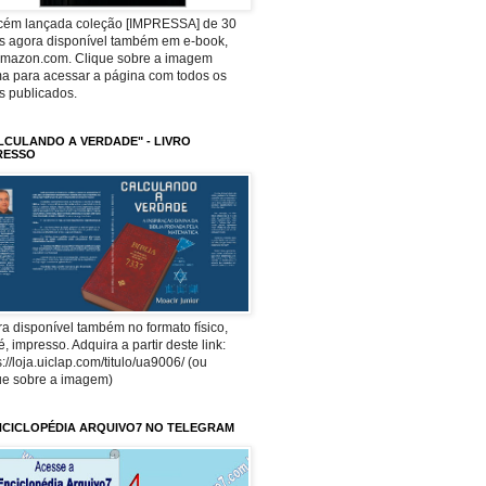
ecém lançada coleção [IMPRESSA] de 30
os agora disponível também em e-book,
Amazon.com. Clique sobre a imagem
a para acessar a página com todos os
os publicados.
LCULANDO A VERDADE" - LIVRO
RESSO
a disponível também no formato físico,
 é, impresso. Adquira a partir deste link:
s://loja.uiclap.com/titulo/ua9006/ (ou
ue sobre a imagem)
NCICLOPÉDIA ARQUIVO7 NO TELEGRAM