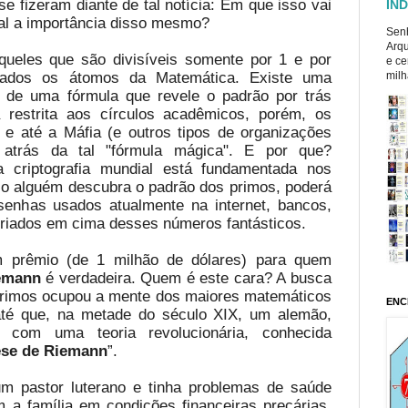
zeram diante de tal notícia: Em que isso vai
ÍND
al a importância disso mesmo?
Senh
Arqu
ueles que são divisíveis somente por 1 e por
e ce
rados os átomos da Matemática. Existe uma
milh
 de uma fórmula que revele o padrão por trás
 restrita aos círculos acadêmicos, porém, os
 e até a Máfia (e outros tipos de organizações
 atrás da tal "fórmula mágica". E por que?
 criptografia mundial está fundamentada nos
so alguém descubra o padrão dos primos, poderá
senhas usados atualmente na internet, bancos,
 criados em cima desses números fantásticos.
m prêmio (de 1 milhão de dólares) para quem
emann
é verdadeira. Quem é este cara? A busca
rimos ocupou a mente dos maiores matemáticos
ENC
até que, na metade do século XIX, um alemão,
u com uma teoria revolucionária, conhecida
ese de Riemann
”.
um pastor luterano e tinha problemas de saúde
 a família em condições financeiras precárias,