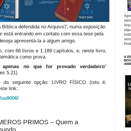
Agor
vári
Arqu
 Bíblica defendida no Arquivo7, numa exposição
alg
em está entrando em contato com essa tese pela
hist
sem
deseja apresentá-la a algum amigo.
Prof
, com 66 livros e 1.189 capítulos, e, neste livro,
temática como prova.
A E
BOOK
AMA
te apenas no que for provado verdadeiro
"
es 5.21)
o da seguinte opção: LIVRO FÍSICO (isto é,
ste link:
o/ua9006/
MEROS PRIMOS – Quem a
 mundo