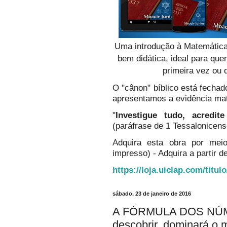
Uma introdução à Matemática
bem didática, ideal para qu
primeira vez ou 
O "cânon" bíblico está fechado
apresentamos a evidência ma
"
Investigue tudo, acredi
(paráfrase de 1 Tessalonicens
Adquira esta obra por mei
impresso) - Adquira a partir de
https://loja.uiclap.com/titul
sábado, 23 de janeiro de 2016
A FÓRMULA DOS NÚ
descobrir, dominará o