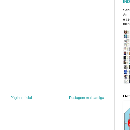
ÍND
Senh
Arqu
e ce
milh
ENC
Página inicial
Postagem mais antiga