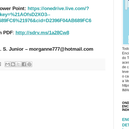
ower Point:
https://onedrive.live.com/?
hkey=%21AOfsD2XO3--
689FC6%21976&cid=D2396F04AB689FC6
m PDF
:
http://sdrv.ms/1a28Cw8
. S. Junior – morganne777@hotmail.com
Todo
Enci
do T
ace
de c
leve
o ca
a Ve
http
IMA
OND
ENC
ÍND
EN
DE