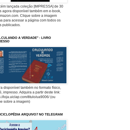
ecém lançada coleção [IMPRESSA] de 30
os agora disponível também em e-book,
Amazon.com. Clique sobre a imagem
a para acessar a página com todos os
os publicados.
LCULANDO A VERDADE" - LIVRO
RESSO
a disponível também no formato físico,
 é, impresso. Adquira a partir deste link:
s://loja.uiclap.com/titulo/ua9006/ (ou
ue sobre a imagem)
NCICLOPÉDIA ARQUIVO7 NO TELEGRAM