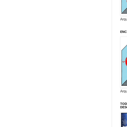
Arq
ENC
Arq
TOD
DES