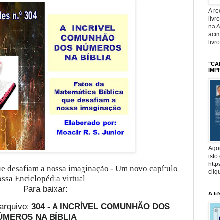
A r
livr
na 
acim
livr
"CA
IMP
Agor
isto
http
ue desafiam a nossa imaginação - Um novo capítulo
cliq
ossa Enciclopédia virtual
Para baixar:
A E
arquivo:
304 - A INCRÍVEL COMUNHÃO DOS
ÚMEROS NA BÍBLIA