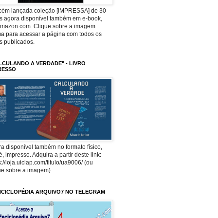
ecém lançada coleção [IMPRESSA] de 30
os agora disponível também em e-book,
Amazon.com. Clique sobre a imagem
a para acessar a página com todos os
os publicados.
LCULANDO A VERDADE" - LIVRO
RESSO
a disponível também no formato físico,
 é, impresso. Adquira a partir deste link:
s://loja.uiclap.com/titulo/ua9006/ (ou
ue sobre a imagem)
NCICLOPÉDIA ARQUIVO7 NO TELEGRAM