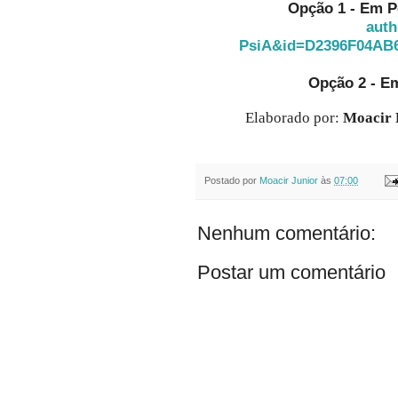
Opção 1 - Em P
aut
PsiA&id=D2396F04AB
Opção 2 - E
Elaborado por:
Moacir 
Postado por
Moacir Junior
às
07:00
Nenhum comentário:
Postar um comentário