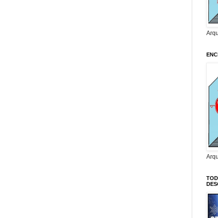
Arq
ENC
Arq
TOD
DES