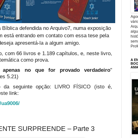
Agor
vári
Arqu
 Bíblica defendida no Arquivo7, numa exposição
alg
em está entrando em contato com essa tese pela
hist
sem
deseja apresentá-la a algum amigo.
Prof
, com 66 livros e 1.189 capítulos, e, neste livro,
temática como prova.
A E
BOOK
AMA
te apenas no que for provado verdadeiro
"
es 5.21)
o da seguinte opção: LIVRO FÍSICO (isto é,
ste link:
o/ua9006/
NTE SURPREENDE – Parte 3