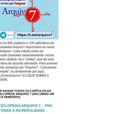
s os 400 capítulos e 100 apêndices da
clopédia Arquivo7 disponíveis no canal
elegram. Cada estudo pode ser
ssado (baixado) separadamente. Acima
ada capítulo, há o "cartaz", que dá uma
 ideia do assunto abordado. Para acessar
nal: pesquise por "Arquivo7 - Calculando
rdade", ou diretamente por aqui:
s://t.me/arquivo7 (CLIQUE SOBRE A
GEM).
E BAIXAR TODOS OS CAPÍTULOS DA
ICLOPÉDIA ARQUIVO 7 (INCLUINDO UM
ICE REMISSIVO)
CICLOPÉDIA ARQUIVO 7 – PRA
TONAR A INCREDULIDADE -