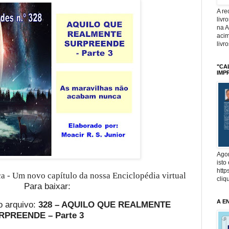
A r
livr
na 
acim
livr
"CA
IMP
Agor
isto
http
 - Um novo capítulo da nossa Enciclopédia virtual
cliq
Para baixar:
A E
o arquivo:
328 – AQUILO QUE REALMENTE
RPREENDE –
Parte 3