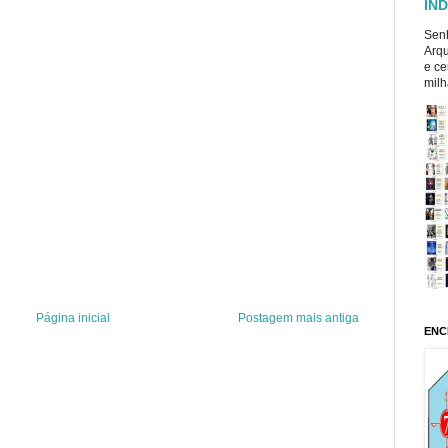
ÍND
Senh
Arqu
e ce
milh
Página inicial
Postagem mais antiga
ENC