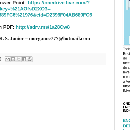
ower Point:
https://onedrive.live.com/?
hkey=%21AOfsD2XO3--
689FC6%21976&cid=D2396F04AB689FC6
m PDF
:
http://sdrv.ms/1a28Cw8
R. S. Junior – morganne777@hotmail.com
Todo
Enci
do T
ace
de c
leve
o ca
a Ve
http
IMA
OND
ENC
ÍND
EN
DE