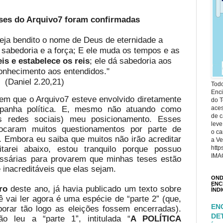
es do Arquivo7 foram confirmadas
Seja bendito o nome de Deus de eternidade a
 sabedoria e a força; E ele muda os tempos e as
is e estabelece os reis
; ele dá sabedoria aos
onhecimento aos entendidos."
(Daniel 2.20,21)
Todo
Enci
 em que o Arquivo7 esteve envolvido diretamente
do T
panha política. E, mesmo não atuando como
ace
de c
las redes sociais) meu posicionamento. Esses
leve
vocaram muitos questionamentos por parte de
o ca
. Embora eu saiba que muitos não irão acreditar
a Ve
tarei abaixo, estou tranquilo porque possuo
http
IMA
ssárias para provarem que minhas teses estão
 inacreditáveis que elas sejam.
OND
ENC
ro
deste ano, já havia publicado um texto sobre
ÍND
vai ler agora é uma espécie de “parte 2” (que,
EN
aborar tão logo as eleições fossem encerradas).
DE
o leu a “parte 1”, intitulada “
A POLÍTICA