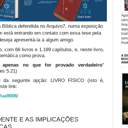
Agor
vári
Arqu
 Bíblica defendida no Arquivo7, numa exposição
alg
em está entrando em contato com essa tese pela
hist
sem
deseja apresentá-la a algum amigo.
Prof
, com 66 livros e 1.189 capítulos, e, neste livro,
temática como prova.
A E
BOOK
AMA
te apenas no que for provado verdadeiro
"
es 5.21)
o da seguinte opção: LIVRO FÍSICO (isto é,
ste link:
o/ua9006/
ENTE E AS IMPLICAÇÕES
CAS