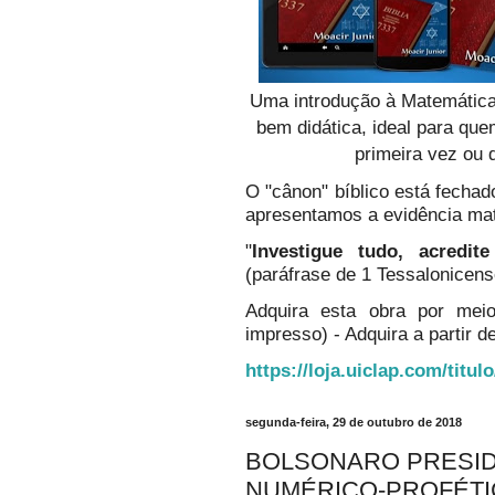
Uma introdução à Matemática
bem didática, ideal para qu
primeira vez ou 
O "cânon" bíblico está fechado
apresentamos a evidência ma
"
Investigue tudo, acredi
(paráfrase de 1 Tessalonicens
Adquira esta obra por mei
impresso) - Adquira a partir de
https://loja.uiclap.com/titul
segunda-feira, 29 de outubro de 2018
BOLSONARO PRESID
NUMÉRICO-PROFÉTI