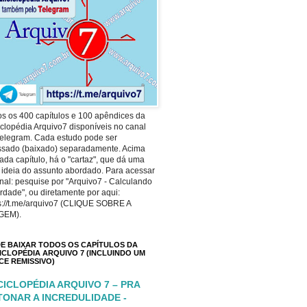
s os 400 capítulos e 100 apêndices da
clopédia Arquivo7 disponíveis no canal
elegram. Cada estudo pode ser
ssado (baixado) separadamente. Acima
ada capítulo, há o "cartaz", que dá uma
 ideia do assunto abordado. Para acessar
nal: pesquise por "Arquivo7 - Calculando
rdade", ou diretamente por aqui:
s://t.me/arquivo7 (CLIQUE SOBRE A
GEM).
E BAIXAR TODOS OS CAPÍTULOS DA
ICLOPÉDIA ARQUIVO 7 (INCLUINDO UM
ICE REMISSIVO)
CICLOPÉDIA ARQUIVO 7 – PRA
TONAR A INCREDULIDADE -