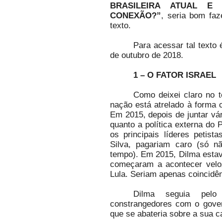
BRASILEIRA ATUAL E
CONEXÃO?”
, seria bom faz
texto.
Para acessar tal texto 
de outubro de 2018.
1 – O FATOR ISRAEL
Como deixei claro no t
nação está atrelado à forma 
Em 2015, depois de juntar vár
quanto a política externa do 
os principais líderes petist
Silva, pagariam caro (só n
tempo). Em 2015, Dilma estava
começaram a acontecer velo
Lula. Seriam apenas coincidê
Dilma seguia pelo
constrangedores com o gover
que se abateria sobre a sua c