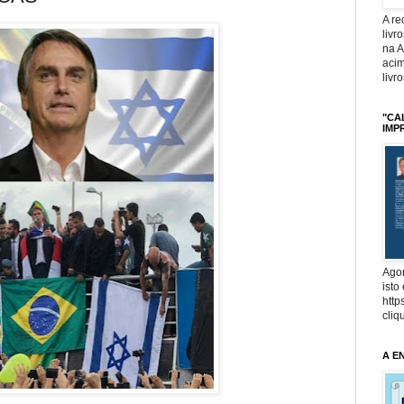
A r
livr
na 
acim
livr
"CA
IMP
Agor
isto
http
cliq
A E