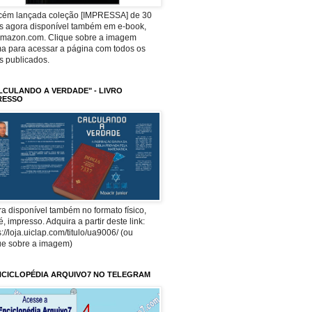
ecém lançada coleção [IMPRESSA] de 30
os agora disponível também em e-book,
Amazon.com. Clique sobre a imagem
a para acessar a página com todos os
os publicados.
LCULANDO A VERDADE" - LIVRO
RESSO
a disponível também no formato físico,
 é, impresso. Adquira a partir deste link:
s://loja.uiclap.com/titulo/ua9006/ (ou
ue sobre a imagem)
NCICLOPÉDIA ARQUIVO7 NO TELEGRAM