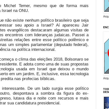
no Michel Temer, mesmo que de forma mais
a Israel na ONU.
Arq
ue não existe nenhum político brasileiro que seja
ressar seu apoio a Israel? Aí apareceu Jair
ENC
ites evangélicos destacaram algumas visitas de
tes encontros com lideranças judaicas. Passei a
treitas relações entre esse político polêmico e
penas um simples parlamentar (deputado federal),
ncia na política internacional.
 começa o clima das eleições 2018, Bolsonaro se
presidente. E adota como uma de suas propostas
ecnologia usada em Israel que deixou o mundo
serto em um jardim. E, inclusive, essa tecnologia
 predita nas profecias bíblicas.
Arq
 interessante. De um lado surgia esse político
TOD
DES
 outro, despontava a sombra da figura do ex-
preso, lutava dia e noite com recursos e mais
trar sua candidatura presidencial.