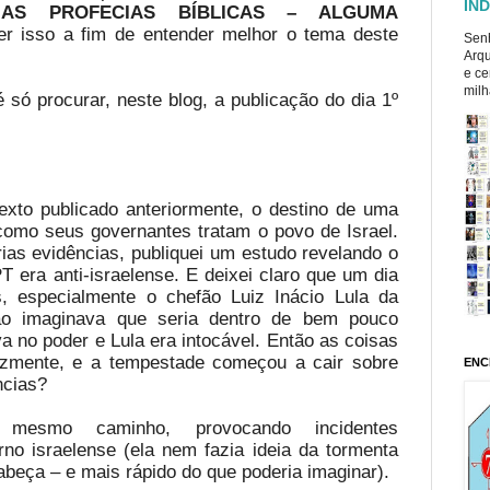
ÍND
 AS PROFECIAS BÍBLICAS – ALGUMA
er isso a fim de entender melhor o tema deste
Senh
Arqu
e ce
milh
é só procurar, neste blog, a publicação do dia 1º
exto publicado anteriormente, o destino de uma
como seus governantes tratam o povo de Israel.
ias evidências, publiquei um estudo revelando o
PT era anti-israelense. E deixei claro que um dia
as, especialmente o chefão Luiz Inácio Lula da
ão imaginava que seria dentro de bem pouco
 no poder e Lula era intocável. Então as coisas
zmente, e a tempestade começou a cair sobre
ENC
ncias?
 mesmo caminho, provocando incidentes
no israelense (ela nem fazia ideia da tormenta
abeça – e mais rápido do que poderia imaginar).