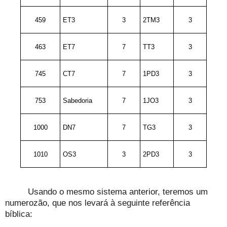
459
ET3
3
2TM3
3
463
ET7
7
TT3
3
745
CT7
7
1PD3
3
753
Sabedoria
7
1JO3
3
1000
DN7
7
TG3
3
1010
OS3
3
2PD3
3
Usando o mesmo sistema anterior, teremos um
numerozão, que nos levará à seguinte referência
bíblica: