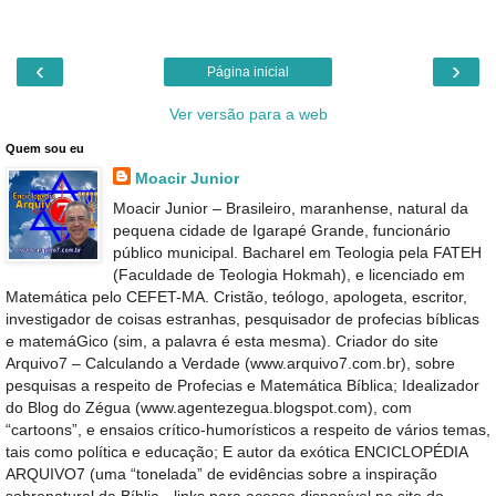
‹
›
Página inicial
Ver versão para a web
Quem sou eu
Moacir Junior
Moacir Junior – Brasileiro, maranhense, natural da
pequena cidade de Igarapé Grande, funcionário
público municipal. Bacharel em Teologia pela FATEH
(Faculdade de Teologia Hokmah), e licenciado em
Matemática pelo CEFET-MA. Cristão, teólogo, apologeta, escritor,
investigador de coisas estranhas, pesquisador de profecias bíblicas
e matemáGico (sim, a palavra é esta mesma). Criador do site
Arquivo7 – Calculando a Verdade (www.arquivo7.com.br), sobre
pesquisas a respeito de Profecias e Matemática Bíblica; Idealizador
do Blog do Zégua (www.agentezegua.blogspot.com), com
“cartoons”, e ensaios crítico-humorísticos a respeito de vários temas,
tais como política e educação; E autor da exótica ENCICLOPÉDIA
ARQUIVO7 (uma “tonelada” de evidências sobre a inspiração