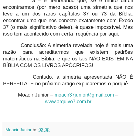
3 – E lembrando que, se é muito difícil
encontrarmos (por mero acaso) uma simetria que nos
leve a um dos raros capítulos 37 ou 73 da Bíblia,
encontrar uma que nos conecte exatamente com Êxodo
37 (o mais significativo deles), é quase impossível. Mas
isso tem acontecido com certa frequência por aqui.
Conclusão: A simetria revelada hoje é mais uma
razão para acreditarmos que existem padrões
matemáticos na Bíblia, e que os tais NÃO EXISTEM NA
BÍBLIA COM OS LIVROS APÓCRIFOS!
Contudo, a simetria apresentada NÃO É
PERFEITA. E no próximo artigo explicaremos o porquê.
Moacir Junior –
–
moacir37junior@gmail.com
www.arquivo7.com.br
Moacir Junior
às
03:00