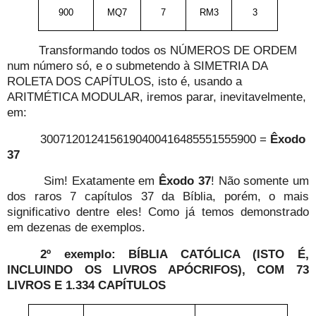
900
MQ7
7
RM3
3
Transformando todos os NÚMEROS DE ORDEM
num número só, e o submetendo à SIMETRIA DA
ROLETA DOS CAPÍTULOS, isto é, usando a
ARITMÉTICA MODULAR, iremos parar, inevitavelmente,
em:
3007120124156190400416485551555900 =
Êxodo
37
Sim! Exatamente em
Êxodo 37
! Não somente um
dos raros 7 capítulos 37 da Bíblia, porém, o mais
significativo dentre eles! Como já temos demonstrado
em dezenas de exemplos.
2º exemplo: BÍBLIA CATÓLICA (ISTO É,
INCLUINDO OS LIVROS APÓCRIFOS), COM 73
LIVROS E 1.334 CAPÍTULOS