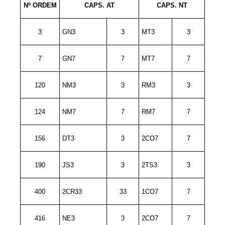
Nº ORDEM
CAPS. AT
CAPS. NT
3
GN3
3
MT3
3
7
GN7
7
MT7
7
120
NM3
3
RM3
3
124
NM7
7
RM7
7
156
DT3
3
2CO7
7
190
JS3
3
2TS3
3
400
2CR33
33
1CO7
7
416
NE3
3
2CO7
7