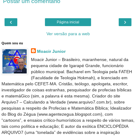
Postar um comentário
‹
›
Página inicial
Ver versão para a web
Quem sou eu
Moacir Junior
Moacir Junior – Brasileiro, maranhense, natural da
pequena cidade de Igarapé Grande, funcionário
público municipal. Bacharel em Teologia pela FATEH
(Faculdade de Teologia Hokmah), e licenciado em
Matemática pelo CEFET-MA. Cristão, teólogo, apologeta, escritor,
investigador de coisas estranhas, pesquisador de profecias bíblicas
e matemáGico (sim, a palavra é esta mesma). Criador do site
Arquivo7 – Calculando a Verdade (www.arquivo7.com.br), sobre
pesquisas a respeito de Profecias e Matemática Bíblica; Idealizador
do Blog do Zégua (www.agentezegua.blogspot.com), com
“cartoons”, e ensaios crítico-humorísticos a respeito de vários temas,
tais como política e educação; E autor da exótica ENCICLOPÉDIA
ARQUIVO7 (uma “tonelada” de evidências sobre a inspiração