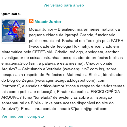
Ver versão para a web
Quem sou eu
Moacir Junior
Moacir Junior – Brasileiro, maranhense, natural da
pequena cidade de Igarapé Grande, funcionário
público municipal. Bacharel em Teologia pela FATEH
(Faculdade de Teologia Hokmah), e licenciado em
Matemática pelo CEFET-MA. Cristão, teólogo, apologeta, escritor,
investigador de coisas estranhas, pesquisador de profecias bíblicas
e matemáGico (sim, a palavra é esta mesma). Criador do site
Arquivo7 – Calculando a Verdade (www.arquivo7.com.br), sobre
pesquisas a respeito de Profecias e Matemática Bíblica; Idealizador
do Blog do Zégua (www.agentezegua.blogspot.com), com
“cartoons”, e ensaios crítico-humorísticos a respeito de vários temas,
tais como política e educação; E autor da exótica ENCICLOPÉDIA
ARQUIVO7 (uma “tonelada” de evidências sobre a inspiração
sobrenatural da Bíblia - links para acesso disponível no site do
Arquivo7). E-mail para contato: moacir37junior@gmail.com
Ver meu perfil completo