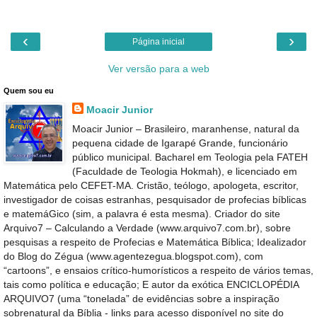
‹
›
Página inicial
Ver versão para a web
Quem sou eu
Moacir Junior
Moacir Junior – Brasileiro, maranhense, natural da
pequena cidade de Igarapé Grande, funcionário
público municipal. Bacharel em Teologia pela FATEH
(Faculdade de Teologia Hokmah), e licenciado em
Matemática pelo CEFET-MA. Cristão, teólogo, apologeta, escritor,
investigador de coisas estranhas, pesquisador de profecias bíblicas
e matemáGico (sim, a palavra é esta mesma). Criador do site
Arquivo7 – Calculando a Verdade (www.arquivo7.com.br), sobre
pesquisas a respeito de Profecias e Matemática Bíblica; Idealizador
do Blog do Zégua (www.agentezegua.blogspot.com), com
“cartoons”, e ensaios crítico-humorísticos a respeito de vários temas,
tais como política e educação; E autor da exótica ENCICLOPÉDIA
ARQUIVO7 (uma “tonelada” de evidências sobre a inspiração
sobrenatural da Bíblia - links para acesso disponível no site do