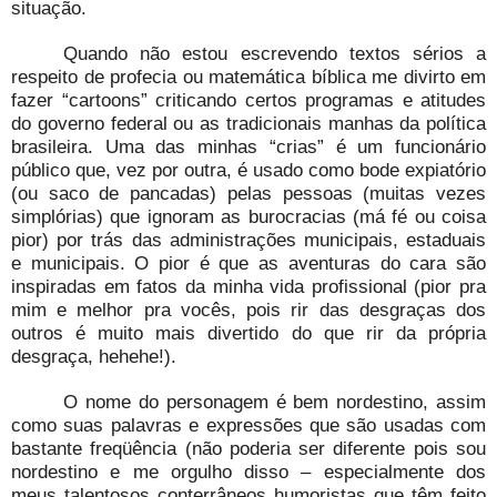
situação.
Quando não estou escrevendo textos sérios a
respeito de profecia ou matemática bíblica me divirto em
fazer “cartoons” criticando certos programas e atitudes
do governo federal ou as tradicionais manhas da política
brasileira. Uma das minhas “crias” é um funcionário
público que, vez por outra, é usado como bode expiatório
(ou saco de pancadas) pelas pessoas (muitas vezes
simplórias) que ignoram as burocracias (má fé ou coisa
pior) por trás das administrações municipais, estaduais
e municipais. O pior é que as aventuras do cara são
inspiradas em fatos da minha vida profissional (pior pra
mim e melhor pra vocês, pois rir das desgraças dos
outros é muito mais divertido do que rir da própria
desgraça, hehehe!).
O nome do personagem é bem nordestino, assim
como suas palavras e expressões que são usadas com
bastante freqüência (não poderia ser diferente pois sou
nordestino e me orgulho disso – especialmente dos
meus talentosos conterrâneos humoristas que têm feito