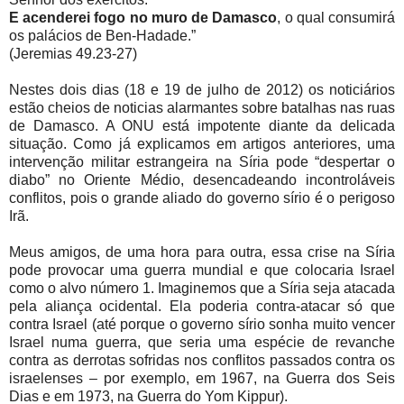
E acenderei fogo no muro de Damasco
, o qual consumirá
os palácios de Ben-Hadade.”
(Jeremias 49.23-27)
Nestes dois dias (18 e 19 de julho de 2012) os noticiários
estão cheios de noticias alarmantes sobre batalhas nas ruas
de Damasco. A ONU está impotente diante da delicada
situação. Como já explicamos em artigos anteriores, uma
intervenção militar estrangeira na Síria pode “despertar o
diabo” no Oriente Médio, desencadeando incontroláveis
conflitos, pois o grande aliado do governo sírio é o perigoso
Irã.
Meus amigos, de uma hora para outra, essa crise na Síria
pode provocar uma guerra mundial e que colocaria Israel
como o alvo número 1. Imaginemos que a Síria seja atacada
pela aliança ocidental. Ela poderia contra-atacar só que
contra Israel (até porque o governo sírio sonha muito vencer
Israel numa guerra, que seria uma espécie de revanche
contra as derrotas sofridas nos conflitos passados contra os
israelenses – por exemplo, em 1967, na Guerra dos Seis
Dias e em 1973, na Guerra do Yom Kippur).