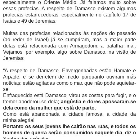
especialmente o Oriente Médio. Já falamos muito sobre
essas profecias. A respeito de Damasco existem algumas
profecias estarrecedoras, especialmente no capítulo 17 de
Isaías e 49 de Jeremias.
Muitas das profecias relacionadas às nações do passado
(ao redor de Israel) já se cumpriram, mas a maior parte
delas está relacionada com Armagedom, a batalha final.
Vejamos, por exemplo, algo sobre Damasco, na visão de
Jeremias:
“A respeito de Damasco. Envergonhadas estão Hamate e
Arpade, e se derretem de medo porquanto ouviram más
notícias; estão agitadas como o mar, que não pode aquietar-
se.
Enfraquecida está Damasco, virou as costas para fugir, e o
tremor apoderou-se dela;
angústia e dores apossaram-se
dela como da mulher que está de parto
.
Como está abandonada a cidade famosa, a cidade da
minha alegria!
Portanto os seus jovens lhe cairão nas ruas, e todos os
homens de guerra serão consumidos naquele dia
, diz o
Senhor dos exércitos.