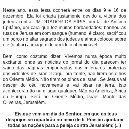
Neste ano, essa festa ocorrerá entre os dias 9 e 16 de
dezembro. Ela foi criada justamente devido a vitória dos
judeus contra UM DITADOR DA SÍRIA, um tal de Antíoco
Epifânio, um cara que fez muitas barbaridades: banhou as
ruas de Jerusalém com sangue (humano, é claro), sacrificou
um porco no altar sagrado dos judeus e ainda colocou sobre
ele (o altar) a imagem de um ídolo abominável.
Bem, como costumo dizer: Vivemos numa época muito
excitante, onde as noticias do jornal do dia parecem ter
saído das páginas empoeiradas das milenares profecias
dos videntes de Israel. Daqui pra frente, não tirem os olhos
do Oriente Médio. Não tirem os olhos de Israel. Se Jesus vai
descer do céu novamente e vai pisar na terra, isto
acontecerá não num lugar qualquer. Não na América, África
ou Europa. Será no Oriente Médio, Israel, Monte das
Oliveiras, Jerusalém.
“Eis que vem um dia do Senhor, em que os teus
despojos se repartirão no meio de ti. Pois eu ajuntarei
todas as nações para a peleja contra Jerusalém; (...)