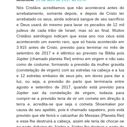
Nós Cristãos acreditamos que não acontecerá antes do
arrebatamento, somente depois, e depois de Cristo ter
arrebatado os seus, ainda sobrará sangue de seu sacrifício
e Deus usará do mesmo para lavar os pecados de 12 mil
judeus de cada tribo de Israel, mas só ao final. Muitos
Cristãos astrólogos indicam que esse ano nos céus está
acontecendo um evento raro, que só havia acontecido em
3.915 antes de Cristo, previsto para terminar no mês de
setembro de 2017 e é idêntico ao previsto na Bíblia pois
Júpiter (chamado planeta Rei) entrou em virgem e não saiu
como de costume, formando a previsão da mulher gravida
(constelação de virgem) com as estrelas na cabeça e a lua
e 12 estrelas embaixo de seus pés, em dores para dar a
luz, ou seja, a previsão do parto que terminaria entre
agosto e setembro de 2017, quando está previsto para
Júpiter sair da constelação de virgem, todavia para
cumprir-se a previsão teria de vir um cometa em direção à
terra e, acredita-se que seja o cometa Shoemaker por
causa de seu apelido, pois é chamado sapateiro, pois está
previsto que ele ferirá o calcanhar do Messias (Planeta Rei)
e esse lhe destruirá a cabeça, assim ele teria de chocar-se
na parte debaixo de Júpiter e Júpiter lhe destruir a parte de