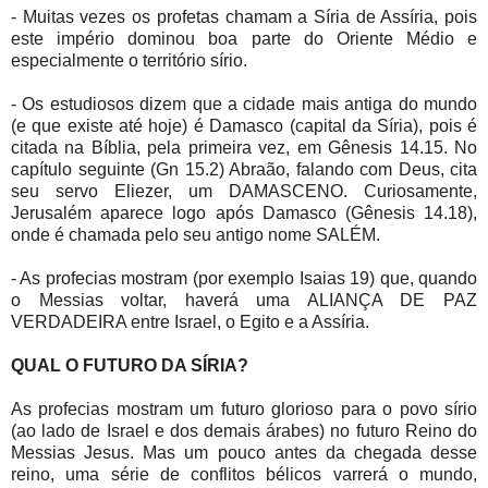
- Muitas vezes os profetas chamam a Síria de Assíria, pois
este império dominou boa parte do Oriente Médio e
especialmente o território sírio.
- Os estudiosos dizem que a cidade mais antiga do mundo
(e que existe até hoje) é Damasco (capital da Síria), pois é
citada na Bíblia, pela primeira vez, em Gênesis 14.15. No
capítulo seguinte (Gn 15.2) Abraão, falando com Deus, cita
seu servo Eliezer, um DAMASCENO. Curiosamente,
Jerusalém aparece logo após Damasco (Gênesis 14.18),
onde é chamada pelo seu antigo nome SALÉM.
- As profecias mostram (por exemplo Isaias 19) que, quando
o Messias voltar, haverá uma ALIANÇA DE PAZ
VERDADEIRA entre Israel, o Egito e a Assíria.
QUAL O FUTURO DA SÍRIA?
As profecias mostram um futuro glorioso para o povo sírio
(ao lado de Israel e dos demais árabes) no futuro Reino do
Messias Jesus. Mas um pouco antes da chegada desse
reino, uma série de conflitos bélicos varrerá o mundo,