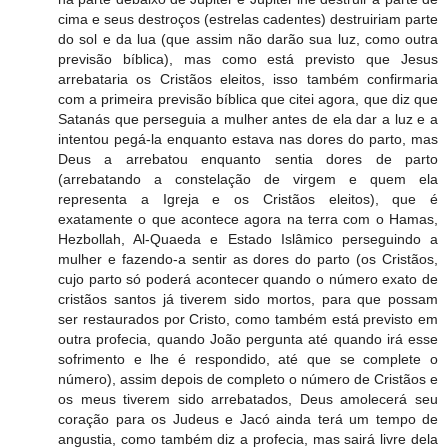
cima e seus destroços (estrelas cadentes) destruiriam parte
do sol e da lua (que assim não darão sua luz, como outra
previsão bíblica), mas como está previsto que Jesus
arrebataria os Cristãos eleitos, isso também confirmaria
com a primeira previsão bíblica que citei agora, que diz que
Satanás que perseguia a mulher antes de ela dar a luz e a
intentou pegá-la enquanto estava nas dores do parto, mas
Deus a arrebatou enquanto sentia dores de parto
(arrebatando a constelação de virgem e quem ela
representa a Igreja e os Cristãos eleitos), que é
exatamente o que acontece agora na terra com o Hamas,
Hezbollah, Al-Quaeda e Estado Islâmico perseguindo a
mulher e fazendo-a sentir as dores do parto (os Cristãos,
cujo parto só poderá acontecer quando o número exato de
cristãos santos já tiverem sido mortos, para que possam
ser restaurados por Cristo, como também está previsto em
outra profecia, quando João pergunta até quando irá esse
sofrimento e lhe é respondido, até que se complete o
número), assim depois de completo o número de Cristãos e
os meus tiverem sido arrebatados, Deus amolecerá seu
coração para os Judeus e Jacó ainda terá um tempo de
angustia, como também diz a profecia, mas sairá livre dela