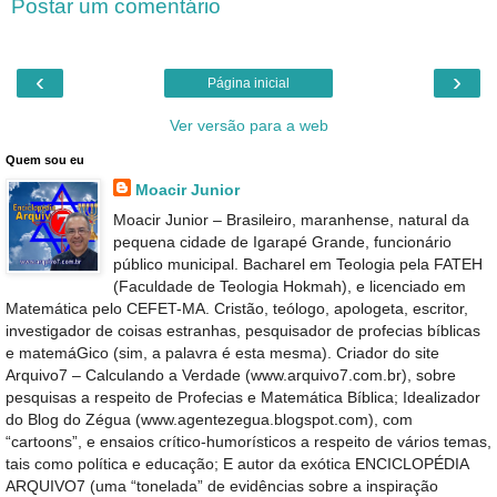
Postar um comentário
‹
›
Página inicial
Ver versão para a web
Quem sou eu
Moacir Junior
Moacir Junior – Brasileiro, maranhense, natural da
pequena cidade de Igarapé Grande, funcionário
público municipal. Bacharel em Teologia pela FATEH
(Faculdade de Teologia Hokmah), e licenciado em
Matemática pelo CEFET-MA. Cristão, teólogo, apologeta, escritor,
investigador de coisas estranhas, pesquisador de profecias bíblicas
e matemáGico (sim, a palavra é esta mesma). Criador do site
Arquivo7 – Calculando a Verdade (www.arquivo7.com.br), sobre
pesquisas a respeito de Profecias e Matemática Bíblica; Idealizador
do Blog do Zégua (www.agentezegua.blogspot.com), com
“cartoons”, e ensaios crítico-humorísticos a respeito de vários temas,
tais como política e educação; E autor da exótica ENCICLOPÉDIA
ARQUIVO7 (uma “tonelada” de evidências sobre a inspiração