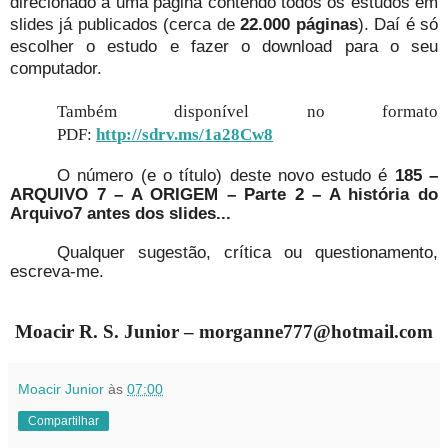
direcionado a uma página contendo todos os estudos em
slides já publicados (cerca de
22.000 páginas
). Daí é só
escolher o estudo e fazer o download para o seu
computador.
Também disponível no formato
PDF:
http://sdrv.ms/1a28Cw8
O número (e o título) deste novo estudo é
185 –
ARQUIVO 7 – A ORIGEM – Parte 2 – A história do
Arquivo7 antes dos slides...
Qualquer sugestão, crítica ou questionamento,
escreva-me.
Moacir R. S. Junior – morganne777@hotmail.com
Moacir Junior
às
07:00
Compartilhar