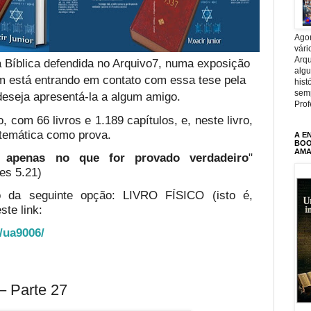
Agor
vári
Arqu
 Bíblica defendida no Arquivo7, numa exposição
alg
em está entrando em contato com essa tese pela
hist
sem
deseja apresentá-la a algum amigo.
Prof
, com 66 livros e 1.189 capítulos, e, neste livro,
temática como prova.
A E
BOOK
AMA
te apenas no que for provado verdadeiro
"
es 5.21)
o da seguinte opção: LIVRO FÍSICO (isto é,
ste link:
o/ua9006/
 Parte 27