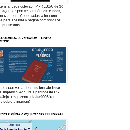
ecém lançada coleção [IMPRESSA] de 30
os agora disponível também em e-book,
Amazon.com. Clique sobre a imagem
a para acessar a página com todos os
os publicados.
LCULANDO A VERDADE" - LIVRO
RESSO
a disponível também no formato físico,
 é, impresso. Adquira a partir deste link:
s://loja.uiclap.com/titulo/ua9006/ (ou
ue sobre a imagem)
NCICLOPÉDIA ARQUIVO7 NO TELEGRAM