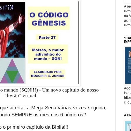
A r
livr
na 
acim
livr
"CA
IMP
Agor
do mundo (SQN!!!) - Um novo capítulo do nosso
isto
“livrão” virtual
http
cliq
o que acertar a Mega Sena várias vezes seguida,
stando SEMPRE os mesmos 6 números?
A E
o primeiro capítulo da Bíblia!!!