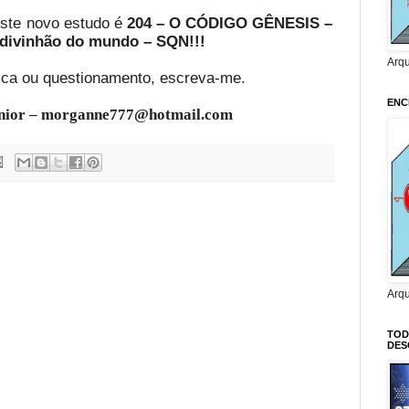
este novo estudo é
204 – O CÓDIGO GÊNESIS –
adivinhão do mundo – SQN!!!
Arq
tica ou questionamento, escreva-me.
ENC
unior – morganne777@hotmail.com
Arq
TOD
DES