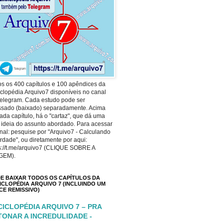
s os 400 capítulos e 100 apêndices da
clopédia Arquivo7 disponíveis no canal
elegram. Cada estudo pode ser
ssado (baixado) separadamente. Acima
ada capítulo, há o "cartaz", que dá uma
 ideia do assunto abordado. Para acessar
nal: pesquise por "Arquivo7 - Calculando
rdade", ou diretamente por aqui:
s://t.me/arquivo7 (CLIQUE SOBRE A
GEM).
E BAIXAR TODOS OS CAPÍTULOS DA
ICLOPÉDIA ARQUIVO 7 (INCLUINDO UM
ICE REMISSIVO)
CICLOPÉDIA ARQUIVO 7 – PRA
TONAR A INCREDULIDADE -