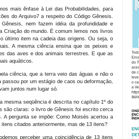
os mais ênfase à Lei das Probabilidades, para
ções do Arquivo7 a respeito do Código Gênesis.
 Gênesis, nem fazem idéia da profundidade e
 a Criação do mundo. É comum lemos nos livros
o último item na cadeia das origens. Ou seja, o
ais. A mesma ciência ensina que os peixes e
es das aves e dos animais terrestres. E que as
Todo
Enci
ais aquáticos.
do T
ace
de c
a ciência, que a terra veio das águas e não o
leve
rra passou por um estágio de caos ou deformação,
o ca
a Ve
vam juntos num lugar só.
http
IMA
 mesma seqüência é descrita no capítulo 1º do
 são claras: o livro de Gênesis foi escrito cerca
OND
ENC
o. A pergunta se impõe: Como Moisés acertou a
ÍND
itens citados anteriormente, mas de 13 itens?
EN
DE
podemos perceber uma coincidência de 13 itens