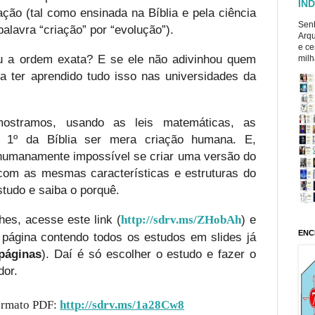
ÍND
ção (tal como ensinada na Bíblia e pela ciência
Senh
alavra “criação” por “evolução”).
Arqu
e ce
 a ordem exata? E se ele não adivinhou quem
milh
a ter aprendido tudo isso nas universidades da
ostramos, usando as leis matemáticas, as
lo 1º da Bíblia ser mera criação humana. E,
 humanamente impossível se criar uma versão do
, com as mesmas características e estruturas do
studo e saiba o porquê.
hes, acesse este link (
) e
http://sdrv.ms/ZHobAh
ENC
 página contendo todos os estudos em slides já
páginas
). Daí é só escolher o estudo e fazer o
dor.
ormato PDF:
http://sdrv.ms/1a28Cw8