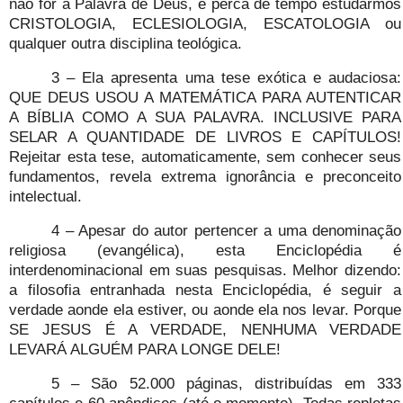
não for a Palavra de Deus, é perca de tempo estudarmos
CRISTOLOGIA, ECLESIOLOGIA, ESCATOLOGIA ou
qualquer outra disciplina teológica.
3 – Ela apresenta uma tese exótica e audaciosa:
QUE DEUS USOU A MATEMÁTICA PARA AUTENTICAR
A BÍBLIA COMO A SUA PALAVRA. INCLUSIVE PARA
SELAR A QUANTIDADE DE LIVROS E CAPÍTULOS!
Rejeitar esta tese, automaticamente, sem conhecer seus
fundamentos, revela extrema ignorância e preconceito
intelectual.
4 – Apesar do autor pertencer a uma denominação
religiosa (evangélica), esta Enciclopédia é
interdenominacional em suas pesquisas. Melhor dizendo:
a filosofia entranhada nesta Enciclopédia, é seguir a
verdade aonde ela estiver, ou aonde ela nos levar. Porque
SE JESUS É A VERDADE, NENHUMA VERDADE
LEVARÁ ALGUÉM PARA LONGE DELE!
5 – São 52.000 páginas, distribuídas em 333
capítulos e 60 apêndices (até o momento). Todas repletas