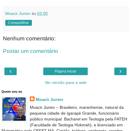
Moacir Junior
às
03:00
Compartilhar
Nenhum comentário:
Postar um comentário
‹
›
Página inicial
Ver versão para a web
Quem sou eu
Moacir Junior
Moacir Junior – Brasileiro, maranhense, natural da
pequena cidade de Igarapé Grande, funcionário
público municipal. Bacharel em Teologia pela FATEH
(Faculdade de Teologia Hokmah), e licenciado em
Matemática pelo CEFET-MA. Cristão, teólogo, apologeta, escritor,