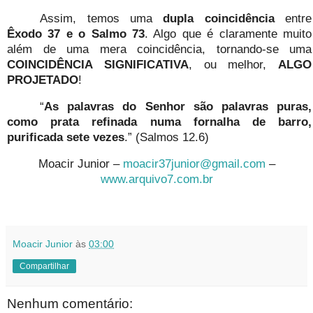
Assim, temos uma
dupla coincidência
entre
Êxodo 37 e o Salmo 73
. Algo que é claramente muito
além de uma mera coincidência, tornando-se uma
COINCIDÊNCIA SIGNIFICATIVA
, ou melhor,
ALGO
PROJETADO
!
“
As palavras do Senhor são palavras puras,
como prata refinada numa fornalha de barro,
purificada sete vezes
.” (Salmos 12.6)
Moacir Junior –
moacir37junior@gmail.com
–
www.arquivo7.com.br
Moacir Junior
às
03:00
Compartilhar
Nenhum comentário: