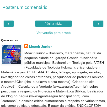
Postar um comentário
‹
›
Página inicial
Ver versão para a web
Quem sou eu
Moacir Junior
Moacir Junior – Brasileiro, maranhense, natural da
pequena cidade de Igarapé Grande, funcionário
público municipal. Bacharel em Teologia pela FATEH
(Faculdade de Teologia Hokmah), e licenciado em
Matemática pelo CEFET-MA. Cristão, teólogo, apologeta, escritor,
investigador de coisas estranhas, pesquisador de profecias bíblicas
e matemáGico (sim, a palavra é esta mesma). Criador do site
Arquivo7 – Calculando a Verdade (www.arquivo7.com.br), sobre
pesquisas a respeito de Profecias e Matemática Bíblica; Idealizador
do Blog do Zégua (www.agentezegua.blogspot.com), com
“cartoons”, e ensaios crítico-humorísticos a respeito de vários temas,
tais como política e educação; E autor da exótica ENCICLOPÉDIA