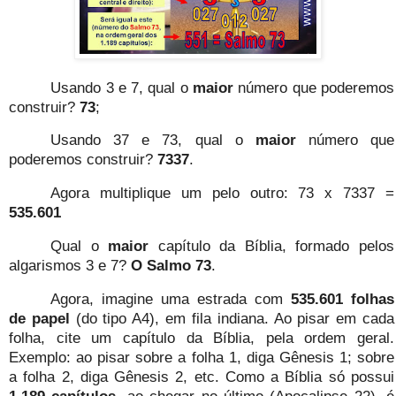
Usando 3 e 7, qual o
maior
número que poderemos
construir?
73
;
Usando 37 e 73, qual o
maior
número que
poderemos construir?
7337
.
Agora multiplique um pelo outro: 73 x 7337 =
535.601
Qual o
maior
capítulo da Bíblia, formado pelos
algarismos 3 e 7?
O Salmo 73
.
Agora, imagine uma estrada com
535.601 folhas
de papel
(do tipo A4), em fila indiana. Ao pisar em cada
folha, cite um capítulo da Bíblia, pela ordem geral.
Exemplo: ao pisar sobre a folha 1, diga Gênesis 1; sobre
a folha 2, diga Gênesis 2, etc. Como a Bíblia só possui
1.189 capítulos
, ao chegar no último (Apocalipse 22), é