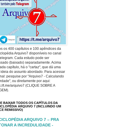
s os 400 capítulos e 100 apêndices da
clopédia Arquivo7 disponíveis no canal
elegram. Cada estudo pode ser
ssado (baixado) separadamente. Acima
ada capítulo, há o "cartaz", que dá uma
 ideia do assunto abordado. Para acessar
nal: pesquise por "Arquivo7 - Calculando
rdade", ou diretamente por aqui:
s://t.me/arquivo7 (CLIQUE SOBRE A
GEM).
E BAIXAR TODOS OS CAPÍTULOS DA
ICLOPÉDIA ARQUIVO 7 (INCLUINDO UM
ICE REMISSIVO)
CICLOPÉDIA ARQUIVO 7 – PRA
TONAR A INCREDULIDADE -