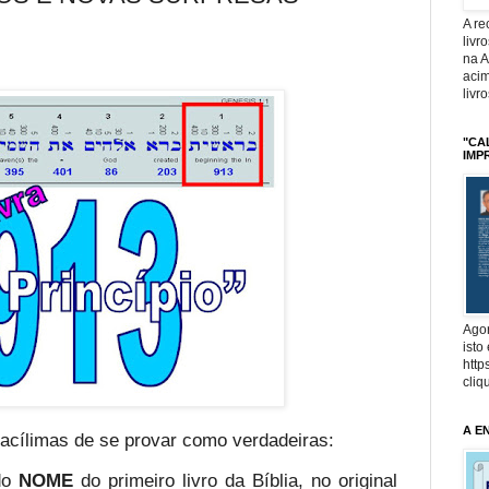
A r
livr
na 
acim
livr
"CA
IMP
Agor
isto
http
cliq
A E
facílimas de se provar como verdadeiras:
do
NOME
do primeiro livro da Bíblia, no original