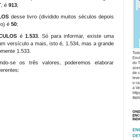
T
, é
913
;
LOS
desse livro (dividido muitos séculos depois
ro) é
50
;
ÍCULOS
é
1.533
. Só para informar, existe uma
m versículo a mais, isto é, 1.534, mas a grande
omente 1.533.
Todo
Enci
ndo-se os três valores, poderemos elaborar
do T
ace
erentes:
de c
leve
o ca
a Ve
http
IMA
OND
ENC
ÍND
EN
DE