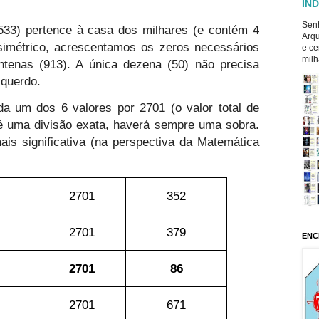
ÍND
Senh
533) pertence à casa dos milhares (e contém 4
Arqu
 simétrico, acrescentamos os zeros necessários
e ce
milh
tenas (913). A única dezena (50) não precisa
squerdo.
a um dos 6 valores por 2701 (o valor total de
 uma divisão exata, haverá sempre uma sobra.
ais significativa (na perspectiva da Matemática
2701
352
2701
379
ENC
2701
86
2701
671