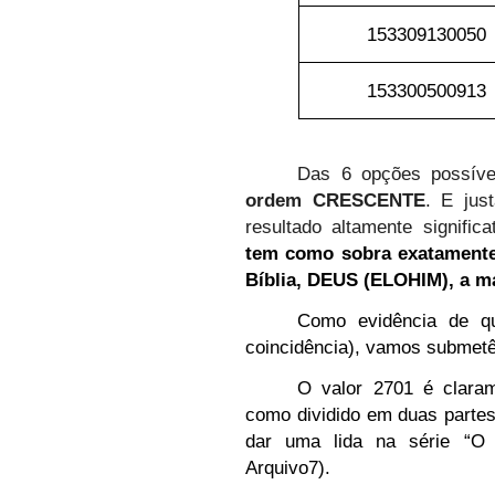
153309130050
153300500913
Das 6 opções possívei
ordem CRESCENTE
. E jus
resultado altamente signific
tem como sobra exatamente 
Bíblia, DEUS (ELOHIM), a ma
Como evidência de qu
coincidência), vamos submetê-
O valor 2701 é claram
como dividido em duas parte
dar uma lida na série “O
Arquivo7).