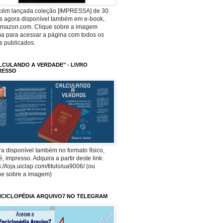
ecém lançada coleção [IMPRESSA] de 30
os agora disponível também em e-book,
Amazon.com. Clique sobre a imagem
a para acessar a página com todos os
os publicados.
LCULANDO A VERDADE" - LIVRO
RESSO
a disponível também no formato físico,
 é, impresso. Adquira a partir deste link:
s://loja.uiclap.com/titulo/ua9006/ (ou
ue sobre a imagem)
NCICLOPÉDIA ARQUIVO7 NO TELEGRAM