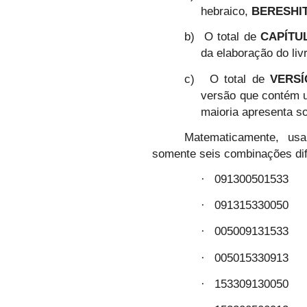
hebraico,
BERESHI
b)
O total de
CAPÍTU
da elaboração do liv
c)
O total de
VERS
versão que contém u
maioria apresenta s
Matematicamente, usa
somente seis combinações dif
091300501533
·
091315330050
·
005009131533
·
005015330913
·
153309130050
·