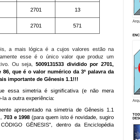
2701
13
Arq
2701
571
ENC
s, a mais lógica é a cujos valores estão na
tamente esse é o único valor que produz um
ativo. Ou seja,
5009131533 dividido por 2701,
86, que é o valor numérico da 3ª palavra da
is importante de Gênesis 1.1!!!
e essa simetria é significativa (e não mera
la a outra experiência:
Arq
ente apresentado na simetria de Gênesis 1.1
TOD
s,
703 e 1998
(para quem isto é novidade, sugiro
DES
 CÓDIGO GÊNESIS", dentro da Enciclopédia