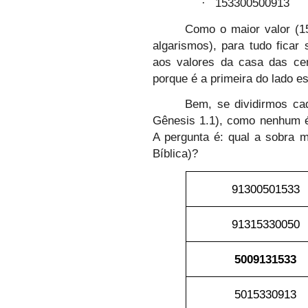
153300500913
·
Como o maior valor (1
algarismos), para tudo ficar
aos valores da casa das cen
porque é a primeira do lado e
Bem, se dividirmos cad
Gênesis 1.1), como nenhum é
A pergunta é: qual a sobra m
Bíblica)?
91300501533
91315330050
5009131533
5015330913