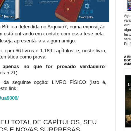
Agor
vári
Arqu
 Bíblica defendida no Arquivo7, numa exposição
alg
em está entrando em contato com essa tese pela
hist
sem
deseja apresentá-la a algum amigo.
Prof
, com 66 livros e 1.189 capítulos, e, neste livro,
temática como prova.
A E
BOOK
AMA
te apenas no que for provado verdadeiro
"
es 5.21)
o da seguinte opção: LIVRO FÍSICO (isto é,
ste link:
o/ua9006/
SEU TOTAL DE CAPÍTULOS, SEU
LOS E NOVAS SURPRESAS