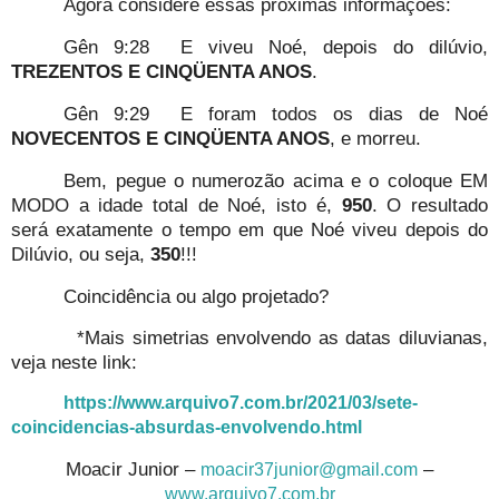
Agora considere essas próximas informações:
Gên 9:28
E viveu Noé, depois do dilúvio,
TREZENTOS E CINQÜENTA ANOS
.
Gên 9:29
E foram todos os dias de Noé
NOVECENTOS E CINQÜENTA ANOS
, e morreu.
Bem, pegue o numerozão acima e o coloque EM
MODO a idade total de Noé, isto é,
950
. O resultado
será exatamente o tempo em que Noé viveu depois do
Dilúvio, ou seja,
350
!!!
Coincidência ou algo projetado?
*Mais simetrias envolvendo as datas diluvianas,
veja neste link:
https://www.arquivo7.com.br/2021/03/sete-
coincidencias-absurdas-envolvendo.html
Moacir Junior –
–
moacir37junior@gmail.com
www.arquivo7.com.br