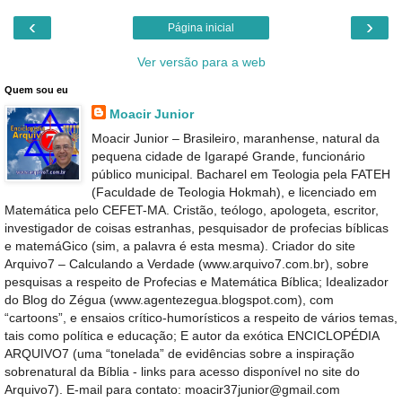
‹
›
Página inicial
Ver versão para a web
Quem sou eu
Moacir Junior
Moacir Junior – Brasileiro, maranhense, natural da
pequena cidade de Igarapé Grande, funcionário
público municipal. Bacharel em Teologia pela FATEH
(Faculdade de Teologia Hokmah), e licenciado em
Matemática pelo CEFET-MA. Cristão, teólogo, apologeta, escritor,
investigador de coisas estranhas, pesquisador de profecias bíblicas
e matemáGico (sim, a palavra é esta mesma). Criador do site
Arquivo7 – Calculando a Verdade (www.arquivo7.com.br), sobre
pesquisas a respeito de Profecias e Matemática Bíblica; Idealizador
do Blog do Zégua (www.agentezegua.blogspot.com), com
“cartoons”, e ensaios crítico-humorísticos a respeito de vários temas,
tais como política e educação; E autor da exótica ENCICLOPÉDIA
ARQUIVO7 (uma “tonelada” de evidências sobre a inspiração
sobrenatural da Bíblia - links para acesso disponível no site do
Arquivo7). E-mail para contato: moacir37junior@gmail.com