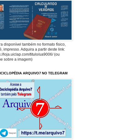
a disponível também no formato físico,
 é, impresso. Adquira a partir deste link:
s://loja.uiclap.com/titulo/ua9006/ (ou
ue sobre a imagem)
NCICLOPÉDIA ARQUIVO7 NO TELEGRAM