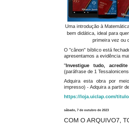
Uma introdução à Matemática
bem didática, ideal para qu
primeira vez ou 
O "cânon" bíblico está fechado
apresentamos a evidência ma
"
Investigue tudo, acredi
(paráfrase de 1 Tessalonicens
Adquira esta obra por mei
impresso) - Adquira a partir de
https://loja.uiclap.com/titul
sábado, 7 de outubro de 2023
COM O ARQUIVO7, T