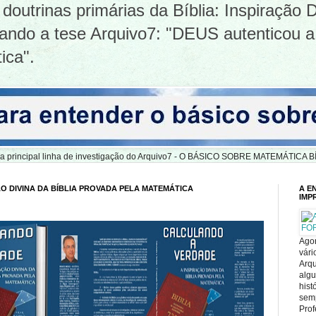
doutrinas primárias da Bíblia: Inspiração D
tizando a tese Arquivo7: "DEUS autenticou a
ica".
er a principal linha de investigação do Arquivo7 - O BÁSICO SOBRE MATEMÁTIC
O DIVINA DA BÍBLIA PROVADA PELA MATEMÁTICA
A E
IMP
Agor
vári
Arqu
alg
hist
sem
Prof