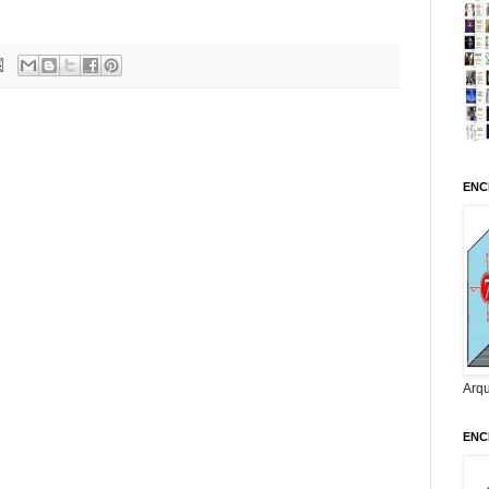
ENC
Arq
ENC