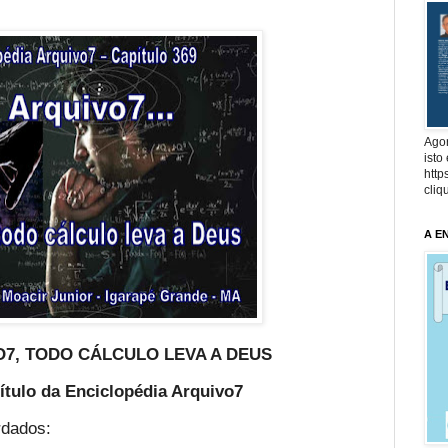
Agor
isto
http
cliq
A E
7, TODO CÁLCULO LEVA A DEUS
tulo da Enciclopédia Arquivo7
rdados: