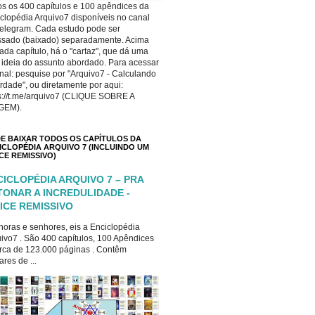
s os 400 capítulos e 100 apêndices da
clopédia Arquivo7 disponíveis no canal
elegram. Cada estudo pode ser
ssado (baixado) separadamente. Acima
ada capítulo, há o "cartaz", que dá uma
 ideia do assunto abordado. Para acessar
nal: pesquise por "Arquivo7 - Calculando
rdade", ou diretamente por aqui:
s://t.me/arquivo7 (CLIQUE SOBRE A
GEM).
E BAIXAR TODOS OS CAPÍTULOS DA
ICLOPÉDIA ARQUIVO 7 (INCLUINDO UM
ICE REMISSIVO)
CICLOPÉDIA ARQUIVO 7 – PRA
TONAR A INCREDULIDADE -
ICE REMISSIVO
oras e senhores, eis a Enciclopédia
ivo7 . São 400 capítulos, 100 Apêndices
rca de 123.000 páginas . Contêm
ares de ...