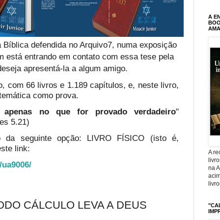
A E
BOOK
AMA
 Bíblica defendida no Arquivo7, numa exposição
em está entrando em contato com essa tese pela
deseja apresentá-la a algum amigo.
, com 66 livros e 1.189 capítulos, e, neste livro,
temática como prova.
te apenas no que for provado verdadeiro
"
es 5.21)
o da seguinte opção: LIVRO FÍSICO (isto é,
ste link:
A r
livr
o/ua9006/
na 
acim
livr
ODO CÁLCULO LEVA A DEUS
"CA
IMP