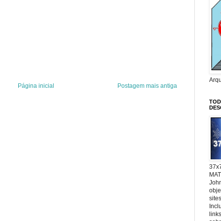
Arq
Página inicial
Postagem mais antiga
TOD
DES
37x
MAT
John
obje
site
Incl
link