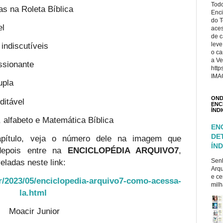
Todo
as na Roleta Bíblica
Enci
do T
el
ace
de c
indiscutíveis
leve
o ca
a Ve
ssionante
http
IMA
upla
OND
ditável
ENC
ÍND
 alfabeto e Matemática Bíblica
EN
DE
apítulo, veja o número dele na imagem que
ÍND
depois entre na
ENCICLOPÉDIA ARQUIVO7
,
eladas neste link:
Senh
Arqu
e ce
r/2023/05/enciclopedia-arquivo7-como-acessa-
milh
la.html
Moacir Junior