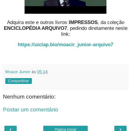
Adquira este e outros livros
IMPRESSOS
, da coleção
ENCICLOPÉDIA ARQUIVO7
, pedindo diretamente neste
link:
https://uiclap.bio/moacir_junior-arquivo7
Moacir Junior
às
05:14
Compartilhar
Nenhum comentário:
Postar um comentário
‹
›
Página inicial