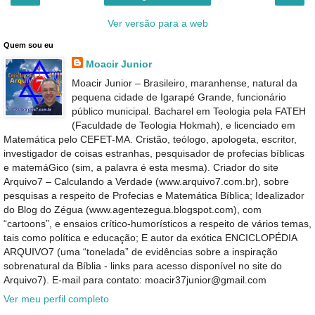
Ver versão para a web
Quem sou eu
Moacir Junior
Moacir Junior – Brasileiro, maranhense, natural da
pequena cidade de Igarapé Grande, funcionário
público municipal. Bacharel em Teologia pela FATEH
(Faculdade de Teologia Hokmah), e licenciado em
Matemática pelo CEFET-MA. Cristão, teólogo, apologeta, escritor,
investigador de coisas estranhas, pesquisador de profecias bíblicas
e matemáGico (sim, a palavra é esta mesma). Criador do site
Arquivo7 – Calculando a Verdade (www.arquivo7.com.br), sobre
pesquisas a respeito de Profecias e Matemática Bíblica; Idealizador
do Blog do Zégua (www.agentezegua.blogspot.com), com
“cartoons”, e ensaios crítico-humorísticos a respeito de vários temas,
tais como política e educação; E autor da exótica ENCICLOPÉDIA
ARQUIVO7 (uma “tonelada” de evidências sobre a inspiração
sobrenatural da Bíblia - links para acesso disponível no site do
Arquivo7). E-mail para contato: moacir37junior@gmail.com
Ver meu perfil completo