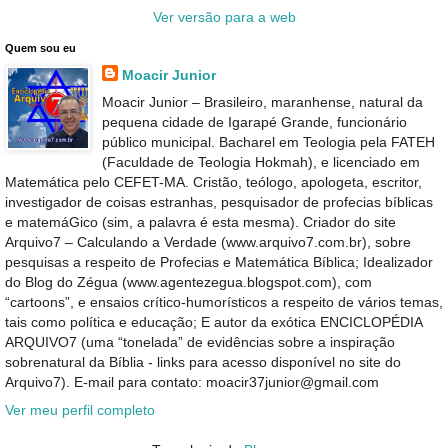
Ver versão para a web
Quem sou eu
Moacir Junior
Moacir Junior – Brasileiro, maranhense, natural da
pequena cidade de Igarapé Grande, funcionário
público municipal. Bacharel em Teologia pela FATEH
(Faculdade de Teologia Hokmah), e licenciado em
Matemática pelo CEFET-MA. Cristão, teólogo, apologeta, escritor,
investigador de coisas estranhas, pesquisador de profecias bíblicas
e matemáGico (sim, a palavra é esta mesma). Criador do site
Arquivo7 – Calculando a Verdade (www.arquivo7.com.br), sobre
pesquisas a respeito de Profecias e Matemática Bíblica; Idealizador
do Blog do Zégua (www.agentezegua.blogspot.com), com
“cartoons”, e ensaios crítico-humorísticos a respeito de vários temas,
tais como política e educação; E autor da exótica ENCICLOPÉDIA
ARQUIVO7 (uma “tonelada” de evidências sobre a inspiração
sobrenatural da Bíblia - links para acesso disponível no site do
Arquivo7). E-mail para contato: moacir37junior@gmail.com
Ver meu perfil completo