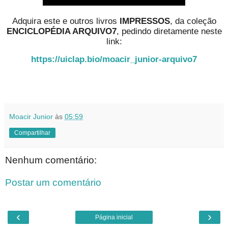
Adquira este e outros livros
IMPRESSOS
, da coleção
ENCICLOPÉDIA ARQUIVO7
, pedindo diretamente neste
link:
https://uiclap.bio/moacir_junior-arquivo7
Moacir Junior
às
05:59
Compartilhar
Nenhum comentário:
Postar um comentário
‹
›
Página inicial