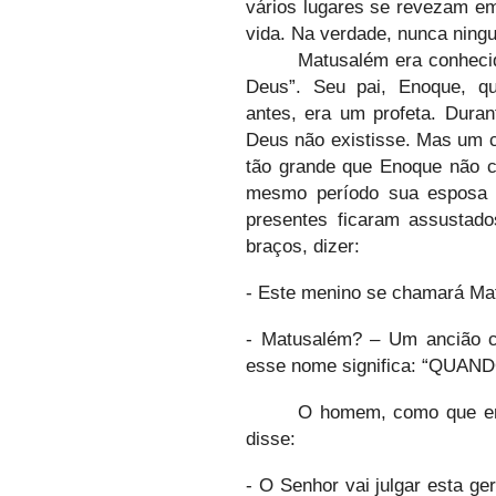
vários lugares se revezam em
vida. Na verdade, nunca nin
Matusalém era conheci
Deus”. Seu pai, Enoque, qu
antes, era um profeta. Dura
Deus não existisse. Mas um ce
tão grande que Enoque não c
mesmo período sua esposa 
presentes ficaram assustad
braços, dizer:
- Este menino se chamará Ma
- Matusalém? – Um ancião c
esse nome significa: “QUAN
O homem, como que em
disse:
- O Senhor vai julgar esta ge