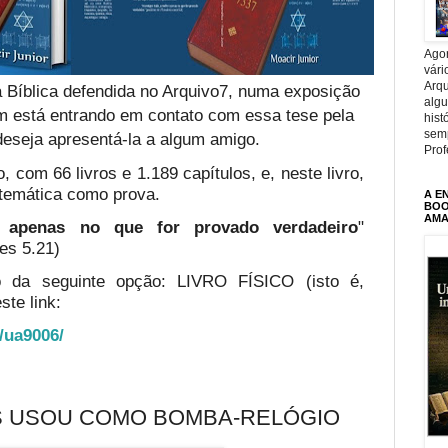
Agor
vári
Arqu
 Bíblica defendida no Arquivo7, numa exposição
alg
em está entrando em contato com essa tese pela
hist
sem
deseja apresentá-la a algum amigo.
Prof
, com 66 livros e 1.189 capítulos, e, neste livro,
temática como prova.
A E
BOOK
AMA
te apenas no que for provado verdadeiro
"
es 5.21)
o da seguinte opção: LIVRO FÍSICO (isto é,
ste link:
o/ua9006/
S USOU COMO BOMBA-RELÓGIO