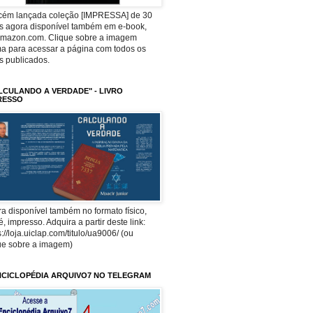
ecém lançada coleção [IMPRESSA] de 30
os agora disponível também em e-book,
Amazon.com. Clique sobre a imagem
a para acessar a página com todos os
os publicados.
LCULANDO A VERDADE" - LIVRO
RESSO
a disponível também no formato físico,
 é, impresso. Adquira a partir deste link:
s://loja.uiclap.com/titulo/ua9006/ (ou
ue sobre a imagem)
NCICLOPÉDIA ARQUIVO7 NO TELEGRAM