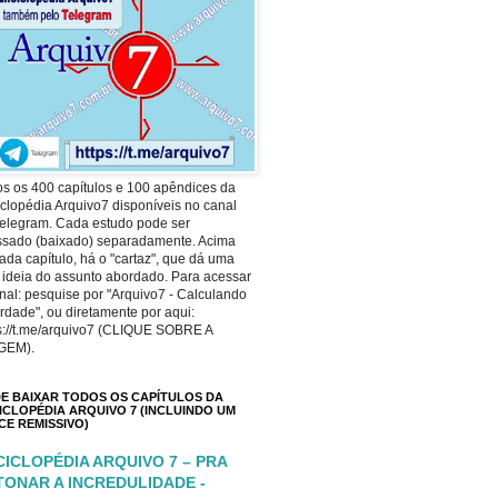
s os 400 capítulos e 100 apêndices da
clopédia Arquivo7 disponíveis no canal
elegram. Cada estudo pode ser
ssado (baixado) separadamente. Acima
ada capítulo, há o "cartaz", que dá uma
 ideia do assunto abordado. Para acessar
nal: pesquise por "Arquivo7 - Calculando
rdade", ou diretamente por aqui:
s://t.me/arquivo7 (CLIQUE SOBRE A
GEM).
E BAIXAR TODOS OS CAPÍTULOS DA
ICLOPÉDIA ARQUIVO 7 (INCLUINDO UM
ICE REMISSIVO)
CICLOPÉDIA ARQUIVO 7 – PRA
TONAR A INCREDULIDADE -