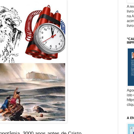
A r
livr
na 
acim
livr
"CA
IMP
Agor
isto
http
cliq
A E
potâmia, 3000 anos antes de Cristo.