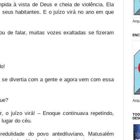
mpida à vista de Deus e cheia de violência. Ela
 seus habitantes. E o juízo virá no ano em que
Arq
u de falar, muitas vozes exaltadas se fizeram
ENC
do!
 se divertia com a gente e agora vem com essa
que?
Arq
, o juízo virá! – Enoque continuava repetindo,
TOD
DES
 lugar do céu.
redulidade do povo antediluviano, Matusalém