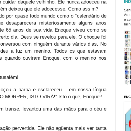
 cuidar daquele velhinho. Ele nunca adoeceu na
ÍND
guém deixou que ele adoecesse. Como assim?
Senh
do por quase todo mundo como o “calendário de
Arqu
e ce
e desaparecera misteriosamente alguns anos
milh
nte 65 anos de sua vida Enoque viveu como se
rto dia, Deus se revelou para ele. O choque foi
onversou com ninguém durante vários dias. No
deu a luz um menino. Todos os que estavam
os quando ouviram Enoque, com o menino nos
tusalém!
oçou a barba e esclareceu – em nossa língua
DO MORRER, ISTO VIRÁ!” Isto o que, Enoque?
ENC
 transe, levantou uma das mãos para o céu e
ração pervertida. Ele não agüenta mais ver tanta