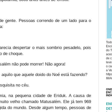
e gente. Pessoas correndo de um lado para o
a:
Todo
Enci
arecia despertar o mais sombrio pesadelo, pois
do T
o de choque.
ace
de c
leve
salém não pode morrer! Não agora!
o ca
a Ve
 aquilo que aquele doido do Noé está fazendo?
http
IMA
squisita no céu.
OND
ENC
ia, na pequena cidade de Eriduk. A causa de
ÍND
uito velho chamado Matusalém. Ele já tem 969
EN
gida do mundo. Desde algum tempo, pessoas de
DE