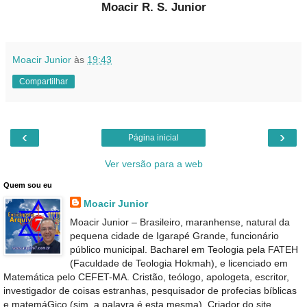
Moacir R. S. Junior
Moacir Junior
às
19:43
Compartilhar
‹
›
Página inicial
Ver versão para a web
Quem sou eu
Moacir Junior
Moacir Junior – Brasileiro, maranhense, natural da
pequena cidade de Igarapé Grande, funcionário
público municipal. Bacharel em Teologia pela FATEH
(Faculdade de Teologia Hokmah), e licenciado em
Matemática pelo CEFET-MA. Cristão, teólogo, apologeta, escritor,
investigador de coisas estranhas, pesquisador de profecias bíblicas
e matemáGico (sim, a palavra é esta mesma). Criador do site