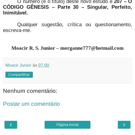
O número (e o título) deste novo estudo é
207 – O
CÓDIGO GÊNESIS – Parte 30 – Singular, Perfeito,
Inimitável.
Qualquer sugestão, crítica ou questionamento,
escreva-me.
Moacir R. S. Junior – morganne777@hotmail.com
Moacir Junior
às
07:00
Compartilhar
Nenhum comentário:
Postar um comentário
‹
›
Página inicial