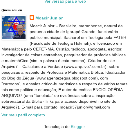
Ver versão para a web
Quem sou eu
Moacir Junior
Moacir Junior – Brasileiro, maranhense, natural da
pequena cidade de Igarapé Grande, funcionário
público municipal. Bacharel em Teologia pela FATEH
(Faculdade de Teologia Hokmah), e licenciado em
Matemática pelo CEFET-MA. Cristão, teólogo, apologeta, escritor,
investigador de coisas estranhas, pesquisador de profecias bíblicas
e matemáGico (sim, a palavra é esta mesma). Criador do site
Arquivo7 – Calculando a Verdade (www.arquivo7.com.br), sobre
pesquisas a respeito de Profecias e Matemática Bíblica; Idealizador
do Blog do Zégua (www.agentezegua.blogspot.com), com
“cartoons”, e ensaios crítico-humorísticos a respeito de vários temas,
tais como política e educação; E autor da exótica ENCICLOPÉDIA
ARQUIVO7 (uma “tonelada” de evidências sobre a inspiração
sobrenatural da Bíblia - links para acesso disponível no site do
Arquivo7). E-mail para contato: moacir37junior@gmail.com
Ver meu perfil completo
Tecnologia do
Blogger
.