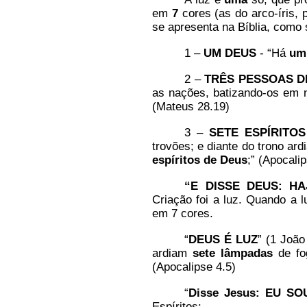
em
7
cores (as do arco-íris, 
se apresenta na Bíblia, como
1 –
UM DEUS
- “Há
um
2 –
TRÊS PESSOAS D
as nações, batizando-os em
(Mateus 28.19)
3 –
SETE ESPÍRITOS
trovões; e diante do trono ar
espíritos de Deus
;” (Apocali
“E DISSE DEUS: HA
Criação foi a luz. Quando 
em 7 cores.
“
DEUS É LUZ
” (1 João
ardiam
sete
lâmpadas
de fo
(Apocalipse 4.5)
“
Disse Jesus: EU S
Espíritos: