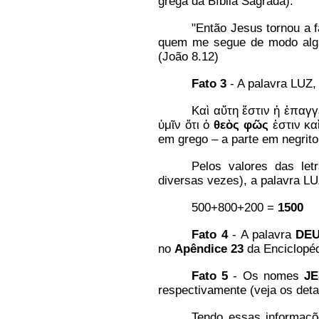
grega da Bíblia Sagrada):
"Então Jesus tornou a f
quem me segue de modo algu
(João 8.12)
Fato 3
- A palavra LUZ,
Καὶ αὕτη ἔστιν ἡ ἐπαγ
ὑμῖν ὅτι ὁ
θεὸς φῶς
ἐστιν κα
em grego – a parte em negrit
Pelos valores das letr
diversas vezes), a palavra LU
500+800+200 =
1500
Fato 4
- A palavra
DE
no
Apêndice 23
da Enciclopéd
Fato
5
- Os nomes
J
respectivamente (veja os det
Tendo essas informaçõ