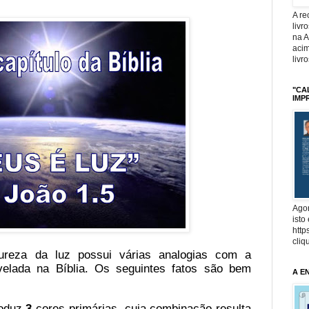
A r
livr
na 
acim
livr
"CA
IMP
Agor
isto
http
cliq
ureza da luz possui várias analogias com a
elada na Bíblia. Os seguintes fatos são bem
A E
roduz
3
cores primárias, cuja combinação resulta