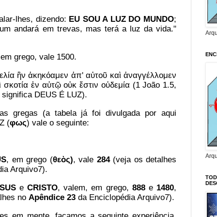
alar-lhes, dizendo:
EU SOU A LUZ DO MUNDO
;
m andará em trevas, mas terá a luz da vida."
Arq
ENC
 em grego, vale 1500.
γελία ἣν ἀκηκόαμεν ἀπ' αὐτοῦ καὶ ἀναγγέλλομεν
ὶ σκοτία ἐν αὐτῷ οὐκ ἔστιν οὐδεμία (1 João 1.5,
o significa DEUS É LUZ).
as gregas (a tabela já foi divulgada por aqui
Z (
φως
) vale o seguinte:
Arq
US
, em grego (
θεὸς)
, vale
284
(veja os detalhes
ia Arquivo7).
TOD
DES
ESUS
e
CRISTO
, valem, em grego,
888
e
1480
,
alhes no
Apêndice 23
da Enciclopédia Arquivo7).
es em mente, façamos a seguinte experiência,