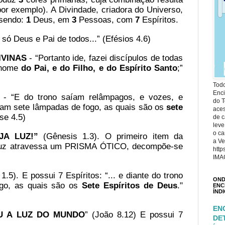
por exemplo). A Divindade, criadora do Universo,
 sendo:
1
Deus, em
3
Pessoas, com
7
Espíritos.
só Deus e Pai de todos...” (Efésios 4.6)
IVINAS
- “Portanto ide, fazei discípulos de todas
 nome
do Pai, e do Filho, e do Espírito Santo
;”
Todo
Enci
- “E do trono saíam relâmpagos, e vozes, e
do T
diam sete lâmpadas de fogo, as quais são os
sete
ace
pse 4.5)
de c
leve
o ca
JA LUZ!”
(Gênesis 1.3). O primeiro item da
a Ve
a luz atravessa um PRISMA ÓTICO, decompõe-se
http
IMA
 1.5). E possui 7 Espíritos: “... e diante do trono
OND
go, as quais são os
Sete
Espíritos
de
Deus
."
ENC
ÍND
EN
OU A LUZ DO MUNDO
” (João 8.12) E possui 7
DE