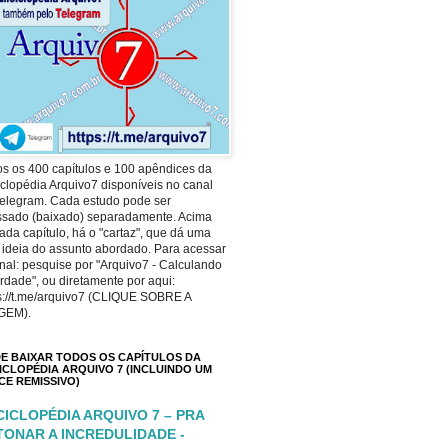
s os 400 capítulos e 100 apêndices da
clopédia Arquivo7 disponíveis no canal
elegram. Cada estudo pode ser
ssado (baixado) separadamente. Acima
ada capítulo, há o "cartaz", que dá uma
 ideia do assunto abordado. Para acessar
nal: pesquise por "Arquivo7 - Calculando
rdade", ou diretamente por aqui:
s://t.me/arquivo7 (CLIQUE SOBRE A
GEM).
E BAIXAR TODOS OS CAPÍTULOS DA
ICLOPÉDIA ARQUIVO 7 (INCLUINDO UM
ICE REMISSIVO)
CICLOPÉDIA ARQUIVO 7 – PRA
TONAR A INCREDULIDADE -