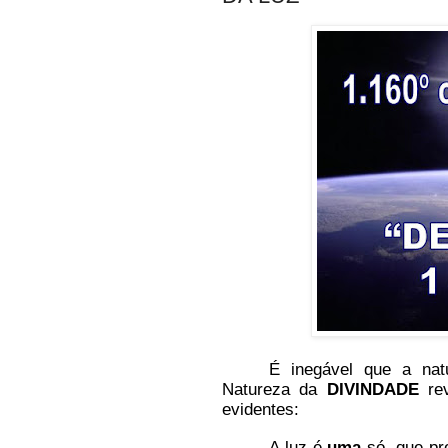
É inegável que a nat
Natureza da
DIVINDADE
rev
evidentes:
A luz é
uma
só, que p