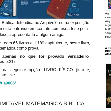
Agor
vári
Arqu
 Bíblica defendida no Arquivo7, numa exposição
alg
em está entrando em contato com essa tese pela
hist
sem
deseja apresentá-la a algum amigo.
Prof
, com 66 livros e 1.189 capítulos, e, neste livro,
temática como prova.
A E
BOOK
AMA
te apenas no que for provado verdadeiro
"
es 5.21)
o da seguinte opção: LIVRO FÍSICO (isto é,
ste link:
o/ua9006/
NIMITÁVEL MATEMÁGICA BÍBLICA