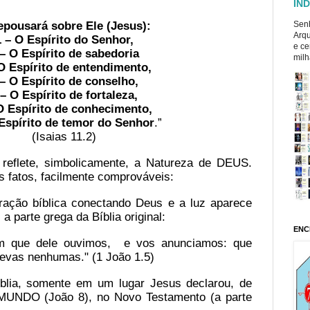
ÍND
epousará sobre Ele (Jesus):
Senh
Arqu
1 – O Espírito do Senhor,
e ce
 – O Espírito de sabedoria
milh
O Espírito de entendimento,
 – O Espírito de conselho,
 – O Espírito de fortaleza,
O Espírito de conhecimento,
 Espírito de temor do Senhor
.”
(Isaias 11.2)
l reflete, simbolicamente, a Natureza de DEUS.
s fatos, facilmente comprováveis:
ração bíblica conectando Deus e a luz aparece
 parte grega da Bíblia original:
ENC
m que dele ouvimos,
e vos anunciamos: que
trevas nenhumas." (1 João 1.5)
lia, somente em um lugar Jesus declarou, de
 MUNDO (João 8), no Novo Testamento (a parte