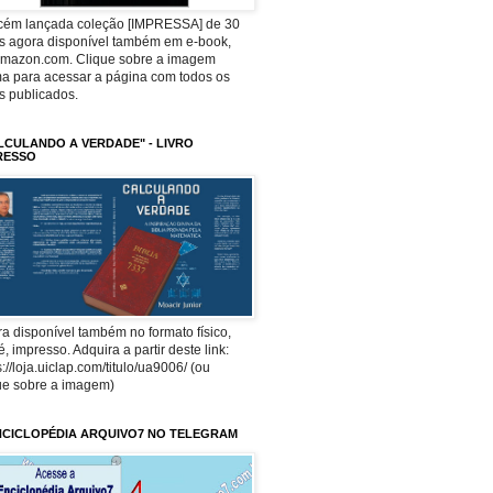
ecém lançada coleção [IMPRESSA] de 30
os agora disponível também em e-book,
Amazon.com. Clique sobre a imagem
a para acessar a página com todos os
os publicados.
LCULANDO A VERDADE" - LIVRO
RESSO
a disponível também no formato físico,
 é, impresso. Adquira a partir deste link:
s://loja.uiclap.com/titulo/ua9006/ (ou
ue sobre a imagem)
NCICLOPÉDIA ARQUIVO7 NO TELEGRAM