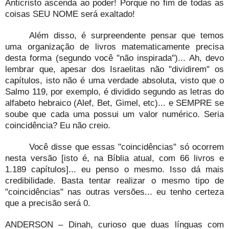
Anticristo ascenda ao poder! Porque no fim de todas as
coisas SEU NOME será exaltado!
Além disso, é surpreendente pensar que temos
uma organização de livros matematicamente precisa
desta forma (segundo você "não inspirada")... Ah, devo
lembrar que, apesar dos Israelitas não "dividirem" os
capítulos, isto não é uma verdade absoluta, visto que o
Salmo 119, por exemplo, é dividido segundo as letras do
alfabeto hebraico (Alef, Bet, Gimel, etc)... e SEMPRE se
soube que cada uma possui um valor numérico. Seria
coincidência? Eu não creio.
Você disse que essas "coincidências" só ocorrem
nesta versão [isto é, na Bíblia atual, com 66 livros e
1.189 capítulos]... eu penso o mesmo. Isso dá mais
credibilidade. Basta tentar realizar o mesmo tipo de
"coincidências" nas outras versões... eu tenho certeza
que a precisão será 0.
ANDERSON – Dinah, curioso que duas línguas com