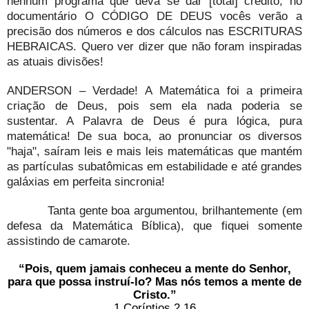
nenhum programa que deva se dar [total] crédito, no
documentário O CÓDIGO DE DEUS vocês verão a
precisão dos números e dos cálculos nas ESCRITURAS
HEBRAICAS. Quero ver dizer que não foram inspiradas
as atuais divisões!
ANDERSON – Verdade! A Matemática foi a primeira
criação de Deus, pois sem ela nada poderia se
sustentar. A Palavra de Deus é pura lógica, pura
matemática! De sua boca, ao pronunciar os diversos
"haja", saíram leis e mais leis matemáticas que mantém
as partículas subatômicas em estabilidade e até grandes
galáxias em perfeita sincronia!
Tanta gente boa argumentou, brilhantemente (em
defesa da Matemática Bíblica), que fiquei somente
assistindo de camarote.
“Pois, quem jamais conheceu a mente do Senhor,
para que possa instruí-lo? Mas nós temos a mente de
Cristo.”
1 Coríntios 2.16