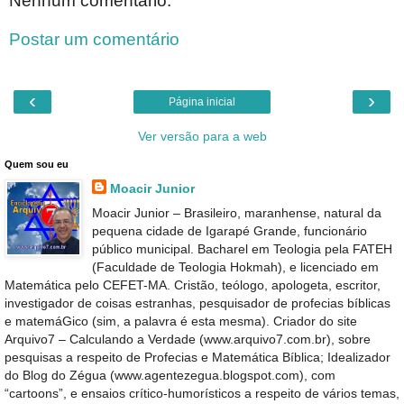
Nenhum comentário:
Postar um comentário
‹
›
Página inicial
Ver versão para a web
Quem sou eu
Moacir Junior
Moacir Junior – Brasileiro, maranhense, natural da
pequena cidade de Igarapé Grande, funcionário
público municipal. Bacharel em Teologia pela FATEH
(Faculdade de Teologia Hokmah), e licenciado em
Matemática pelo CEFET-MA. Cristão, teólogo, apologeta, escritor,
investigador de coisas estranhas, pesquisador de profecias bíblicas
e matemáGico (sim, a palavra é esta mesma). Criador do site
Arquivo7 – Calculando a Verdade (www.arquivo7.com.br), sobre
pesquisas a respeito de Profecias e Matemática Bíblica; Idealizador
do Blog do Zégua (www.agentezegua.blogspot.com), com
“cartoons”, e ensaios crítico-humorísticos a respeito de vários temas,