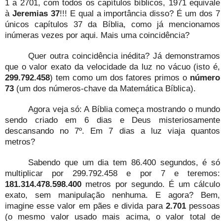
1 a 2701, com todos os capítulos bíblicos, 1971 equivale
à
Jeremias 37
!!! E qual a importância disso? É um dos 7
únicos capítulos 37 da Bíblia, como já mencionamos
inúmeras vezes por aqui. Mais uma coincidência?
Quer outra coincidência inédita? Já demonstramos
que o valor exato da velocidade da luz no vácuo (isto é,
299.792.458
) tem como um dos fatores primos o
número
73
(um dos números-chave da Matemática Bíblica).
Agora veja só: A Bíblia começa mostrando o mundo
sendo criado em 6 dias e Deus misteriosamente
descansando no 7º. Em 7 dias a luz viaja quantos
metros?
Sabendo que um dia tem 86.400 segundos, é só
multiplicar por 299.792.458 e por 7 e teremos:
181.314.478.598.400
metros por segundo. É um cálculo
exato, sem manipulação nenhuma. E agora? Bem,
imagine esse valor em pães e divida para
2.701
pessoas
(o mesmo valor usado mais acima, o valor total de