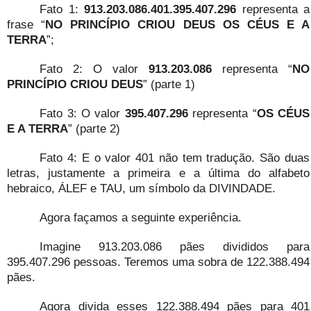
Fato 1:
913.203.086.401.395.407.296
representa a
frase “
NO PRINCÍPIO CRIOU DEUS OS CÉUS E A
TERRA
”;
Fato 2: O valor
913.203.086
representa “
NO
PRINCÍPIO CRIOU DEUS
” (parte 1)
Fato 3: O valor
395.407.296
representa “
OS CÉUS
E A TERRA
” (parte 2)
Fato 4: E o valor 401 não tem tradução. São duas
letras, justamente a primeira e a última do alfabeto
hebraico, ÁLEF e TAU, um símbolo da DIVINDADE.
Agora façamos a seguinte experiência.
Imagine 913.203.086 pães divididos para
395.407.296 pessoas. Teremos uma sobra de 122.388.494
pães.
Agora divida esses 122.388.494 pães para 401